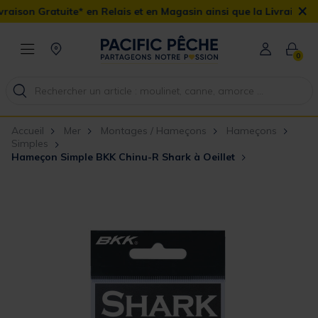
×
son Gratuite* en Relais et en Magasin ainsi que la Livraison Domic
0
Accueil
Mer
Montages / Hameçons
Hameçons
Simples
Hameçon Simple BKK Chinu-R Shark à Oeillet