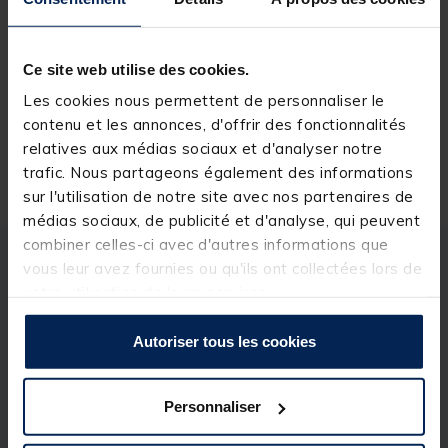
Rechercher votre magasin
Ce site web utilise des cookies.
Réserver en ligne et payer en magasin
Les cookies nous permettent de personnaliser le
contenu et les annonces, d'offrir des fonctionnalités
relatives aux médias sociaux et d'analyser notre
Livraison gratuite en point relais et magasin
trafic. Nous partageons également des informations
Retour gratuit, 1 mois pour changer d’avis
sur l'utilisation de notre site avec nos partenaires de
médias sociaux, de publicité et d'analyse, qui peuvent
combiner celles-ci avec d'autres informations que
vous leur avez fournies ou qu'ils ont collectées lors de
Description
Spécifications
votre utilisation de leurs services.
Description & détails
Autoriser tous les cookies
Description
Personnaliser
Hameçon spécialement conçu pour la pêche à
l'appât à longue distance.