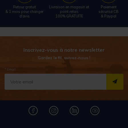
Retour gratuit
Livraison en magasin et
Paiement
& 1 mois pour changer
point relais
sécurisé CB
d'avis
100% GRATUITE
& Paypal
Inscrivez-vous à notre newsletter
Gardez le fil, suivez-nous !
* Email
S''I