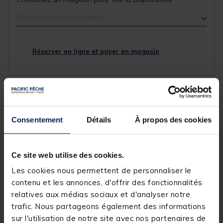
Rechercher votre magasin
Réserver en ligne et payer en magasin
Livraison gratuite en point relais et magasin
Retour gratuit, 1 mois pour changer d’avis
Consentement
Détails
À propos des cookies
Description
Spécifications
Ce site web utilise des cookies.
Les cookies nous permettent de personnaliser le
contenu et les annonces, d'offrir des fonctionnalités
Description & détails
relatives aux médias sociaux et d'analyser notre
Description
trafic. Nous partageons également des informations
sur l'utilisation de notre site avec nos partenaires de