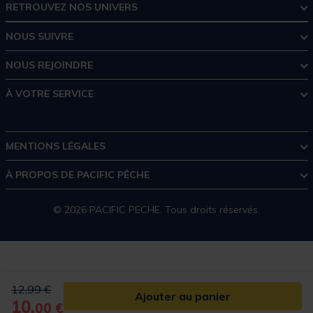
RETROUVEZ NOS UNIVERS
NOUS SUIVRE
NOUS REJOINDRE
À VOTRE SERVICE
MENTIONS LÉGALES
À PROPOS DE PACIFIC PÊCHE
© 2026 PACIFIC PECHE. Tous droits réservés.
Price reduced from
to
12,99 €
Ajouter au panier
10,
00 €