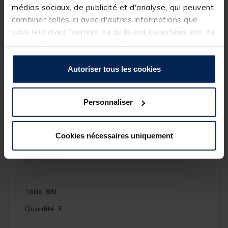
Hameçon simple ultra fort de fer forgé en inox,
médias sociaux, de publicité et d'analyse, qui peuvent
spécialement conçu pour les pêches à l'appât mais
combiner celles-ci avec d'autres informations que
pouvant également être utiliser en « Assist ». Pointe
rentrante ultra piquante à affutage manuelle HG
vous leur avez fournies ou qu'ils ont collectées lors de
(Hand Ground). Revêtement anti-corrosion « Ultra
votre utilisation de leurs services.
Anti Rust ».
Autoriser tous les cookies
Détails
Taille: 6/0
Personnaliser
Quantité: 4
Cookies nécessaires uniquement
Taille: 7/0
Quantité: 3
Taille: 8/0
Quantité: 3