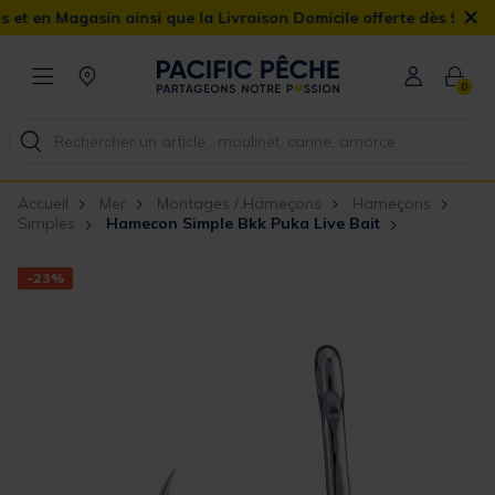
×
 en Magasin ainsi que la Livraison Domicile offerte dès 90€
0
Accueil
Mer
Montages / Hameçons
Hameçons
Simples
Hamecon Simple Bkk Puka Live Bait
-23%