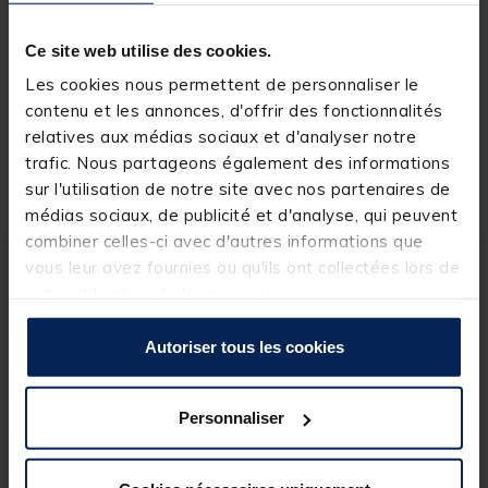
Ce site web utilise des cookies.
Réserver en ligne et payer en magasin
Les cookies nous permettent de personnaliser le
contenu et les annonces, d'offrir des fonctionnalités
relatives aux médias sociaux et d'analyser notre
trafic. Nous partageons également des informations
Livraison gratuite en point relais et magasin
sur l'utilisation de notre site avec nos partenaires de
Retour gratuit, 1 mois pour changer d’avis
médias sociaux, de publicité et d'analyse, qui peuvent
combiner celles-ci avec d'autres informations que
vous leur avez fournies ou qu'ils ont collectées lors de
Description
Spécifications
votre utilisation de leurs services.
Autoriser tous les cookies
Description & détails
Description
Personnaliser
L'hameçon Gamakatsu LS-5013 noir est doté d'une
longue tige en fer noire à oeillet droit.