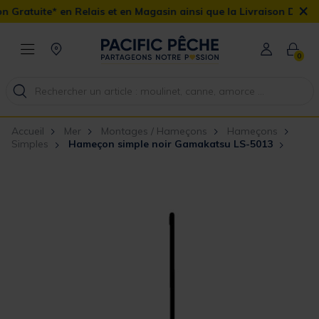
×
ratuite* en Relais et en Magasin ainsi que la Livraison Domicile o
0
Accueil
Mer
Montages / Hameçons
Hameçons
Simples
Hameçon simple noir Gamakatsu LS-5013