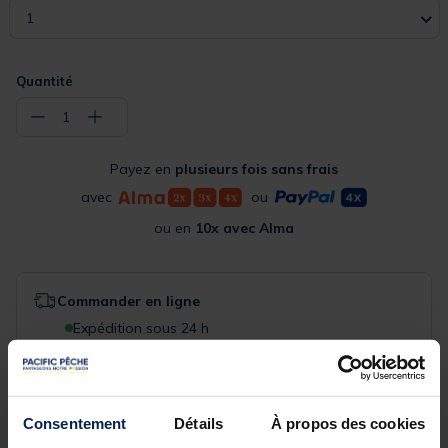
1
Quantité
−
+
1
Payez en
plusieurs fois sans frais
avec
ou
ou en
10x avec Alma
Commander en ligne
Expédition sous 24 h
Acheter en magasin
Choisissez un magasin pour voir la disponibilité
Consentement
Détails
À propos des cookies
Rechercher votre magasin