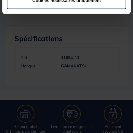
Cookies nécessaires uniquement
Spécifications
Réf.
11684-11
Marque
GAMAKATSU
Retour gratuit
Livraison en magasin et
Paiement
& 1 mois pour changer
point relais
sécurisé CB