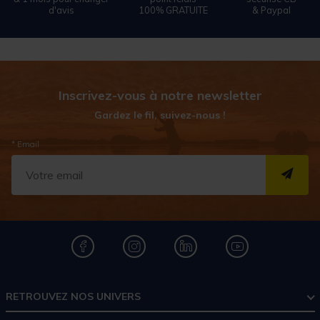
d'avis
100% GRATUITE
& Paypal
Inscrivez-vous à notre newsletter
Gardez le fil, suivez-nous !
* Email
S''I
RETROUVEZ NOS UNIVERS