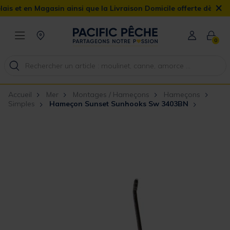
×
t en Magasin ainsi que la Livraison Domicile offerte dès 90€
0
Accueil
Mer
Montages / Hameçons
Hameçons
Simples
Hameçon Sunset Sunhooks Sw 3403BN