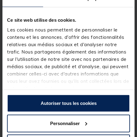
nickel pour une résistance optimale à la corrosion.
Les hameçons Sunhooks SW sont fabriqués au
Japon, en acier haut de gamme et à haute teneur en
carbone pour une résistance maximale et un piquant
Ce site web utilise des cookies.
hors norme durable dans le temps. vendu par 15.
Les cookies nous permettent de personnaliser le
contenu et les annonces, d'offrir des fonctionnalités
Détails
relatives aux médias sociaux et d'analyser notre
Caractéristiques :
trafic. Nous partageons également des informations
Hameçon très fin de fer
sur l'utilisation de notre site avec nos partenaires de
Black nickel
médias sociaux, de publicité et d'analyse, qui peuvent
Œillet
combiner celles-ci avec d'autres informations que
Muni d’1 ardillon
Idéal pour escher des appâts fragiles
vous leur avez fournies ou qu'ils ont collectées lors de
Fabriqué au Japon
votre utilisation de leurs services.
Vendu par 15
Autoriser tous les cookies
Personnaliser
Spécifications