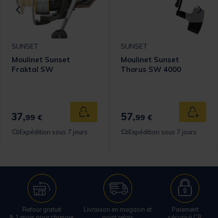
SUNSET
SUNSET
Moulinet Sunset
Moulinet Sunset
Fraktal SW
Thorus SW 4000
37,
57,
 au panier
Ajouter au panier
Ajouter
99 €
99 €
Expédition sous 7 jours
Expédition sous 7 jours
Retour gratuit
Livraison en magasin et
Paiement
& 1 mois pour changer
point relais
sécurisé CB