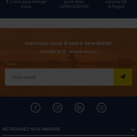
& 1 mois pour changer
point relais
sécurisé CB
d'avis
100% GRATUITE
& Paypal
Inscrivez-vous à notre newsletter
Gardez le fil, suivez-nous !
* Email
S''I
RETROUVEZ NOS UNIVERS