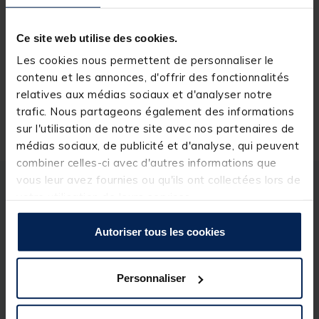
Rechercher votre magasin
Ce site web utilise des cookies.
Réserver en ligne et payer en magasin
Les cookies nous permettent de personnaliser le
contenu et les annonces, d'offrir des fonctionnalités
relatives aux médias sociaux et d'analyser notre
trafic. Nous partageons également des informations
Livraison gratuite en point relais et magasin
sur l'utilisation de notre site avec nos partenaires de
Retour gratuit, 1 mois pour changer d’avis
médias sociaux, de publicité et d'analyse, qui peuvent
combiner celles-ci avec d'autres informations que
vous leur avez fournies ou qu'ils ont collectées lors de
Description
Spécifications
votre utilisation de leurs services.
Autoriser tous les cookies
Description & détails
Description
Personnaliser
Hameçon très fin à micro ardillon, pour une meilleure
tenue des appâts fragiles et délicates. Une bonne