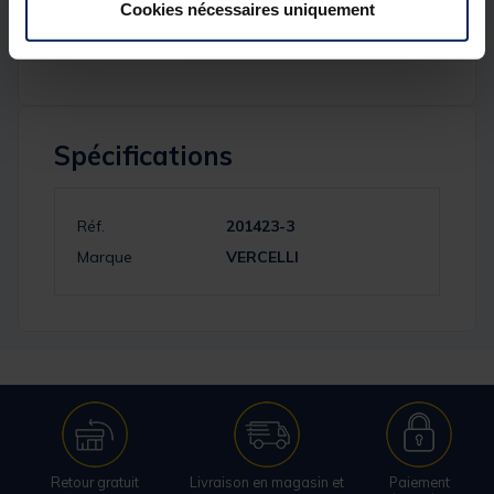
option pour le pêcheur souhaitant tirer profit des
Cookies nécessaires uniquement
caractéristiques d’un hameçon à ardillon. pochette
de 25
Spécifications
Réf.
201423-3
Marque
VERCELLI
Retour gratuit
Livraison en magasin et
Paiement