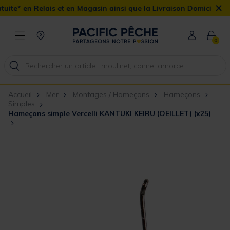
×
en Magasin ainsi que la Livraison Domicile offerte dès 90€
0
Accueil
Mer
Montages / Hameçons
Hameçons
Simples
Hameçons simple Vercelli KANTUKI KEIRU (OEILLET) (x25)