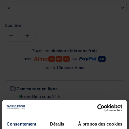
6
Quantité
−
+
1
Payez en
plusieurs fois sans frais
avec
ou
ou en
10x avec Alma
Commander en ligne
Expédition sous 24 h
Acheter en magasin
Choisissez un magasin pour voir la disponibilité
Consentement
Détails
À propos des cookies