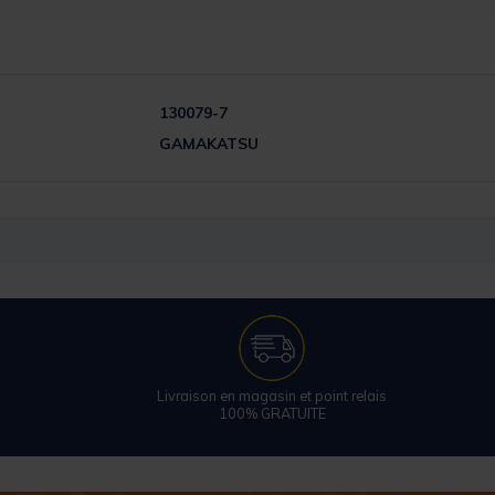
130079-7
GAMAKATSU
Livraison en magasin et point relais
100% GRATUITE