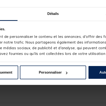
a matière première utilisés lors de la fabrication des
hameçons Ga
. Tout d’abord,
Gamakatsu
utilise un acier haut de gamme à forte t
Détails
 le plus avancé au monde. Chaque hameçon est chauffé à une tempér
ies.
t en conservant leur flexibilité. Finalement et sûrement le plus impo
 de personnaliser le contenu et les annonces, d'offrir des fo
aitement conique d’une précision inégalée.
r notre trafic. Nous partageons également des informations s
e médias sociaux, de publicité et d'analyse, qui peuvent comb
 TREBLE 13:
vez fournies ou qu'ils ont collectées lors de votre utilisation
quement
Personnaliser
Aut