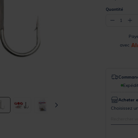
Quantité
−
+
1
Pay
avec
Commande
Expédit
Acheter 
Choisissez un
Rechercher v