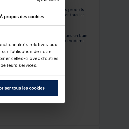
makatsu
permettent de réaliser des produits
eneur en carbone qui permet d’éviter tous les
À propos des cookies
ature précise puis est rafraîchi dans un bain
rtant, le processus d’aiguisage ultra moderne
nctionnalités relatives aux
ur l'utilisation de notre
iner celles-ci avec d'autres
 de leurs services.
oriser tous les cookies