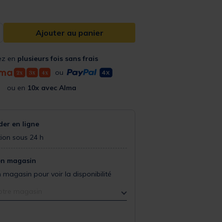
Ajouter au panier
ez en
plusieurs fois sans frais
ou
ou en
10x avec Alma
r en ligne
ion sous 24 h
en magasin
 magasin pour voir la disponibilité
otre magasin