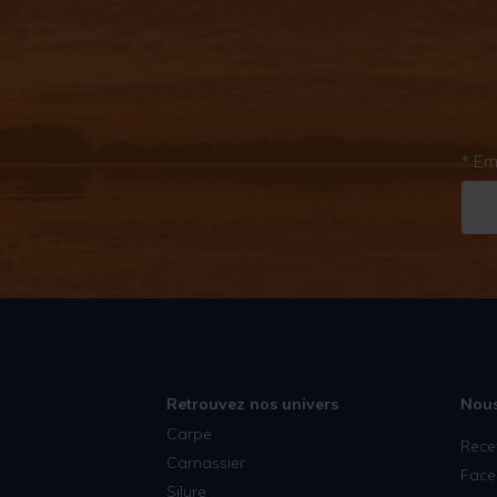
* Em
Retrouvez nos univers
Nous
Carpe
Rece
Carnassier
Face
Silure