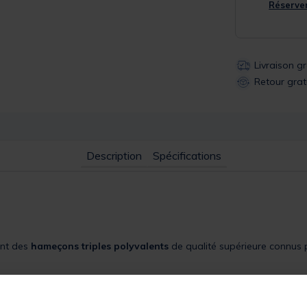
Réserver
Livraison g
Retour grat
Description
Spécifications
nt des
hameçons triples polyvalents
de qualité supérieure connus po