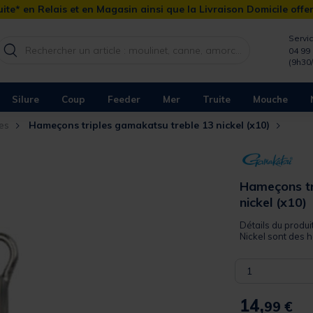
ite* en Relais et en Magasin ainsi que la Livraison Domicile offe
Servic
04 99 
(9h30
Silure
Coup
Feeder
Mer
Truite
Mouche
les
Hameçons triples gamakatsu treble 13 nickel (x10)
Hameçons tr
nickel (x10)
Détails du produ
Nickel sont des h
1
14,
99 €