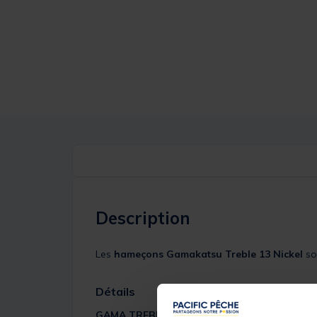
Description
Les
hameçons Gamakatsu Treble 13 Nickel
so
Détails
GAMA TREBLE 13 N