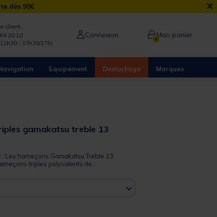
×
rte dès 90€
e client
Connexion
Mon panier
64 20 10
0
/12h30 - 13h30/17h)
Navigation
Equipement
Destockage
Marques
iples gamakatsu treble 13
it : Les hameçons Gamakatsu Treble 13
ameçons triples polyvalents de...