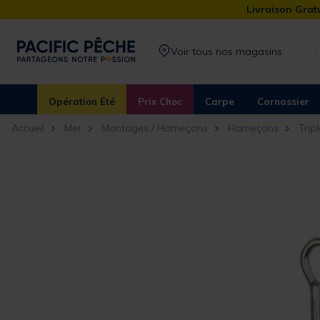
Livraison Gratu
Voir tous nos magasins
Opération Été
Prix Choc
Carpe
Carnassier
Accueil
Mer
Montages / Hameçons
Hameçons
Trip