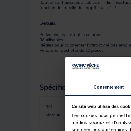
float et sont ainsi réutilisables à l’infini ! Ex
fonction de la taille des appâts utilisés !
Détails
Perles ovales flottantes colorées
Réutilisables
Idéales pour augmenter l’attractivité des empil
Vendus en pochette de 20 pièces
Spécifications
Consentement
Ce site web utilise des cook
Réf.
Marque
Les cookies nous permettent
médias sociaux et d'analyse
site avec nos partenaires d