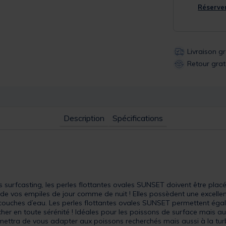
Réserver
Livraison g
Retour grat
Description
Spécifications
surfcasting, les perles flottantes ovales SUNSET doivent être placé
 de vos empiles de jour comme de nuit ! Elles possèdent une excellent
 couches d’eau. Les perles flottantes ovales SUNSET permettent égal
er en toute sérénité ! Idéales pour les poissons de surface mais aus
mettra de vous adapter aux poissons recherchés mais aussi à la turb