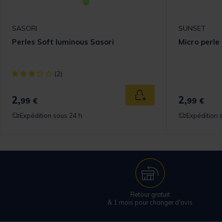
SASORI
SUNSET
Perles Soft luminous Sasori
Micro perle
[object Object] out of 5 Customer Rating
(2)
2,
2,
Ajouter au panier
99 €
99 €
Expédition sous 24 h
Expédition 
Retour gratuit
& 1 mois pour changer d'avis