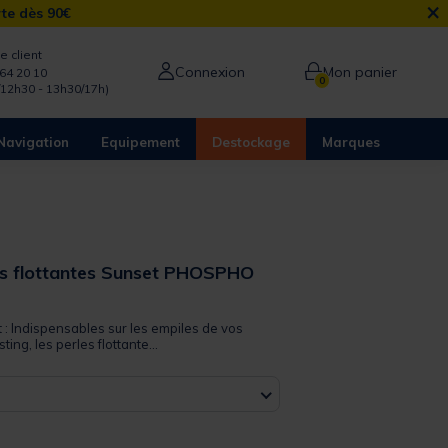
×
rte dès 90€
e client
Connexion
Mon panier
64 20 10
0
/12h30 - 13h30/17h)
Navigation
Equipement
Destockage
Marques
es flottantes Sunset PHOSPHO
t : Indispensables sur les empiles de vos
ing, les perles flottante...