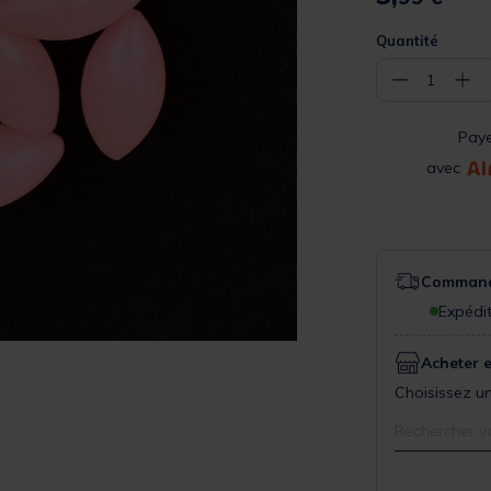
Quantité
−
+
1
Pay
avec
Commande
Expédit
Acheter 
Choisissez un
Rechercher v