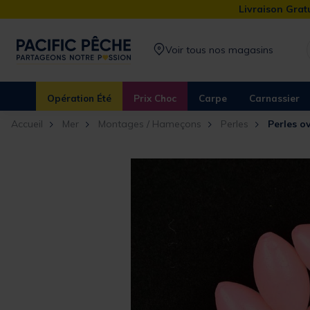
Livraison Gratu
Voir tous nos magasins
Opération Été
Prix Choc
Carpe
Carnassier
Accueil
Mer
Montages / Hameçons
Perles
Perles o