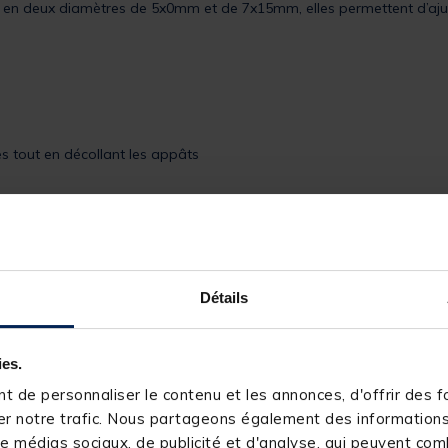
istant en deux diamètres de 5x0mm et de 7x15mm, elles permettent d’aju
es tout en décollant les appâts
Détails
ies.
159253-1
SUNSET
 de personnaliser le contenu et les annonces, d'offrir des fo
r notre trafic. Nous partageons également des informations s
e médias sociaux, de publicité et d'analyse, qui peuvent comb