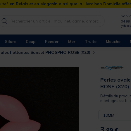
ite* en Relais et en Magasin ainsi que la Livraison Domicile offe
Servic
04 99 
(9h30
Silure
Coup
Feeder
Mer
Truite
Mouche
vales flottantes Sunset PHOSPHO ROSE (X20)
Perles oval
ROSE (X20)
Détails du produi
montages surfcast
10MM
3,
99 €