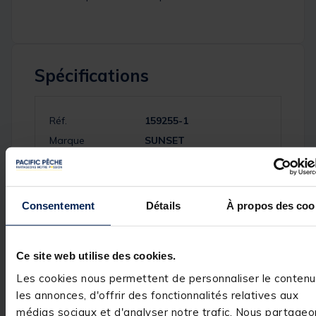
Spécifications
Réf.
159255-1
Marque
SUNSET
Consentement
Détails
À propos des coo
Avis des pêcheurs
5
/
5
Ce site web utilise des cookies.
Avis vérifié
Les cookies nous permettent de personnaliser le contenu
Correspond à ma de
les annonces, d'offrir des fonctionnalités relatives aux
médias sociaux et d'analyser notre trafic. Nous partageo
Avis du
21/05/2024
, suite