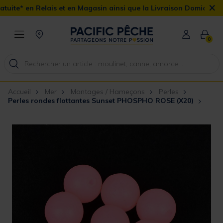
×
t en Magasin ainsi que la Livraison Domicile offerte dès 90€
0
Accueil
Mer
Montages / Hameçons
Perles
Perles rondes flottantes Sunset PHOSPHO ROSE (X20)