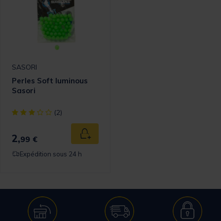
SASORI
Perles Soft luminous
Sasori
[object Object] out of 5 Customer Rating
(2)
2,
Ajouter au panier
99 €
Expédition sous 24 h