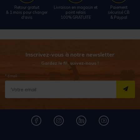
Retour gratuit
Livraison en magasin et
Paiement
& 1 mois pour changer
point relais
sécurisé CB
d'avis
100% GRATUITE
& Paypal
Inscrivez-vous à notre newsletter
Gardez le fil, suivez-nous !
* Email
S''I