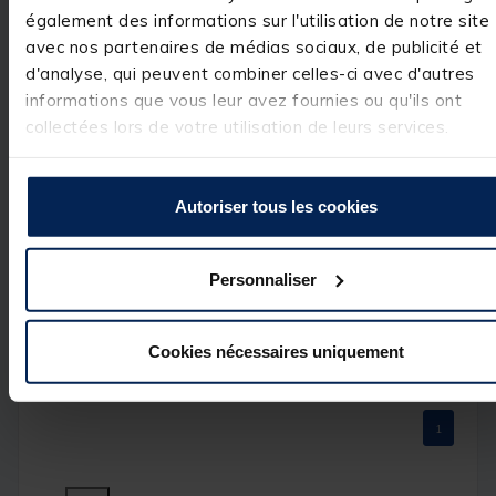
expérience du
15/04/2024
Basé sur
1
avis soumis à un
également des informations sur l'utilisation de notre site
contrôle
avec nos partenaires de médias sociaux, de publicité et
Utile
(0)
Voir tous les avis sur ce site
Signaler
d'analyse, qui peuvent combiner celles-ci avec d'autres
informations que vous leur avez fournies ou qu'ils ont
5
étoiles
1
Réponse de
collectées lors de votre utilisation de leurs services.
4
étoiles
0
pacificpeche.com
3
étoiles
0
Bonjour, Merci 
beaucoup de 
2
étoiles
0
votre note et 
Autoriser tous les cookies
1
étoile
0
votre 
commentaire. 
Nous prenons 
note de votre 
Personnaliser
commentaire. 
L’équipe Pacific 
Peche
Cookies nécessaires uniquement
1