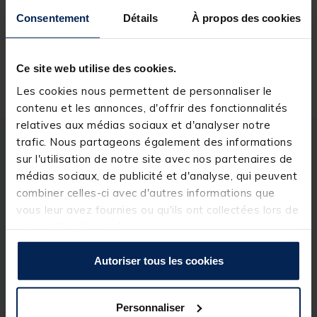
Réserver en ligne et payer en magasin
Consentement
Détails
À propos des cookies
Ce site web utilise des cookies.
Livraison gratuite en point relais et magasin
Retour gratuit, 1 mois pour changer d’avis
Les cookies nous permettent de personnaliser le
contenu et les annonces, d'offrir des fonctionnalités
relatives aux médias sociaux et d'analyser notre
trafic. Nous partageons également des informations
Description
Spécifications
sur l'utilisation de notre site avec nos partenaires de
médias sociaux, de publicité et d'analyse, qui peuvent
combiner celles-ci avec d'autres informations que
Description & détails
vous leur avez fournies ou qu'ils ont collectées lors de
Description
votre utilisation de leurs services.
Plomb montre
pour la pêche en mer ou en eau
Autoriser tous les cookies
douce. Ce
plomb
est conçu pour la pêche au posé
mais il s'utilise aussi bien en pêche en bateau en
dérive pour cibler les marbrées ou en pêche à
soutenir. Le
plomb montre
Delalande est un plomb
Personnaliser