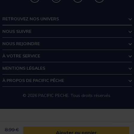
RETROUVEZ NOS UNIVERS
NOUS SUIVRE
NOUS REJOINDRE
À VOTRE SERVICE
MENTIONS LÉGALES
À PROPOS DE PACIFIC PÊCHE
© 2026 PACIFIC PECHE. Tous droits réservés.
Price reduced from
to
8,99 €
Ajouter au panier