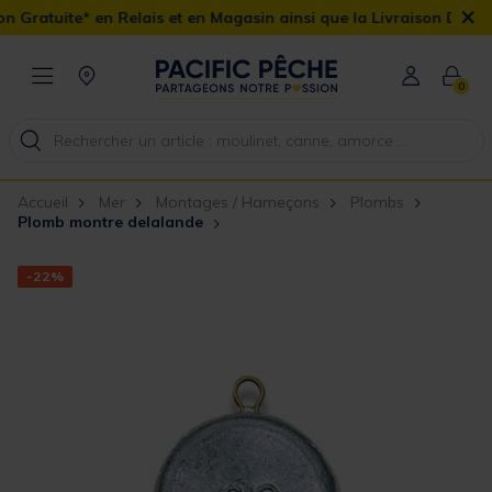
×
ratuite* en Relais et en Magasin ainsi que la Livraison Domicile o
0
Accueil
Mer
Montages / Hameçons
Plombs
Plomb montre delalande
-22%