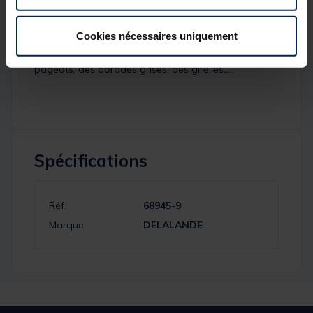
très hydrodynamique, grâce à sa forme plate il se
plaque bien sur le fond.
Détails
Cookies nécessaires uniquement
Il s'utilise en pêche en bateau pour la pêche des
pageots, des dorades grises, des girelles,....
Spécifications
Réf.
68945-9
Marque
DELALANDE