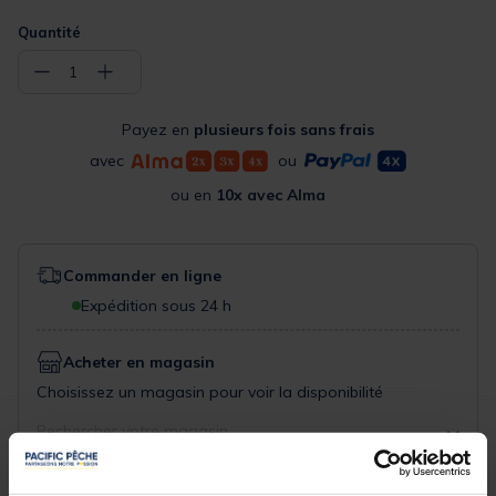
Quantité
−
+
1
Payez en
plusieurs fois sans frais
avec
ou
ou en
10x avec Alma
Commander en ligne
Expédition sous 24 h
Acheter en magasin
Choisissez un magasin pour voir la disponibilité
Rechercher votre magasin