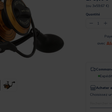
(ou 3x59,67 €)
Quantité
−
+
1
Pay
avec
Commande
Expédit
Acheter 
Choisissez un
Rechercher v