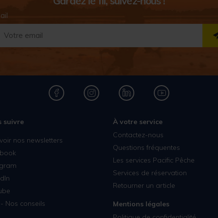
Gardez le fil, suivez-nous !
ail
 suivre
À votre service
Contactez-nous
voir nos newsletters
Questions fréquentes
book
Les services Pacific Pêche
agram
Services de réservation
dIn
Retourner un article
ube
- Nos conseils
Mentions légales
Politique de confidentialité