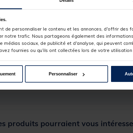
Détails
209990-1
ies.
PENN
 de personnaliser le contenu et les annonces, d'offrir des fo
390m-28/100
r notre trafic. Nous partageons également des informations s
11,3 kg
e médias sociaux, de publicité et d'analyse, qui peuvent comb
5+1
vez fournies ou qu'ils ont collectées lors de votre utilisation
539g
5.6/1
98cm
quement
Personnaliser
Aut
s produits pourraient vous intéresse