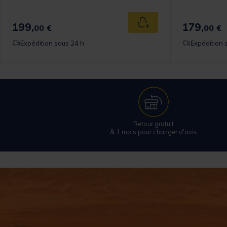
199,
179,
 au panier
Ajouter au panier
00 €
00 €
Expédition sous 24 h
Expédition 
Retour gratuit
& 1 mois pour changer d'avis