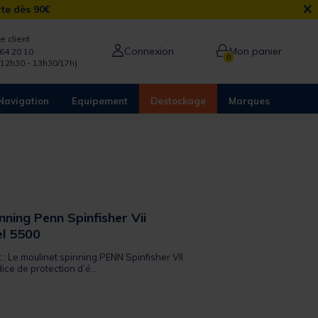
×
rte dès 90€
e client
Connexion
Mon panier
64 20 10
0
/12h30 - 13h30/17h)
Navigation
Equipement
Destockage
Marques
nning Penn Spinfisher Vii
el 5500
t : Le moulinet spinning PENN Spinfisher VII
ice de protection d’é...