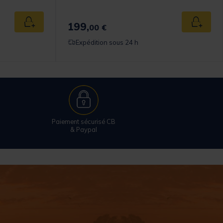
199,
Ajouter au panier
Ajouter
00 €
Expédition sous 24 h
Paiement sécurisé CB
& Paypal