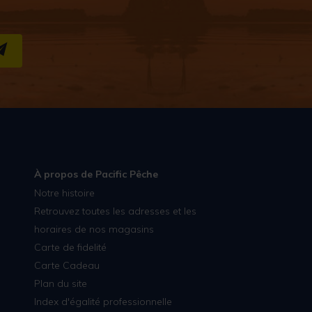
S''INSCRIRE
À propos de Pacific Pêche
Notre histoire
Retrouvez toutes les adresses et les
horaires de nos magasins
Carte de fidelité
Carte Cadeau
Plan du site
Index d'égalité professionnelle