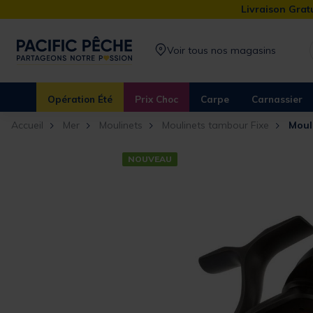
Livraison Gratu
Voir tous nos magasins
Opération Été
Prix Choc
Carpe
Carnassier
Accueil
Mer
Moulinets
Moulinets tambour Fixe
Moul
NOUVEAU