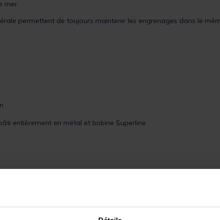
e mer.
atérale permettent de toujours maintenir les engrenages dans le mê
on
bâti entièrement en métal et bobine Superline