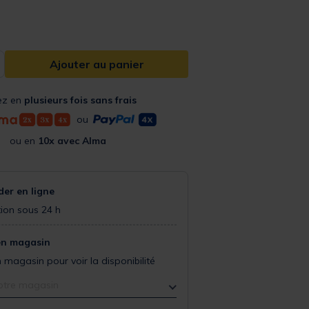
Ajouter au panier
ez en
plusieurs fois sans frais
ou
ou en
10x avec Alma
r en ligne
ion sous 24 h
en magasin
 magasin pour voir la disponibilité
otre magasin