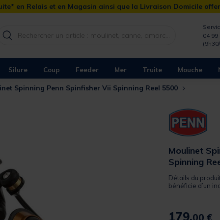
ite* en Relais et en Magasin ainsi que la Livraison Domicile offe
Servic
04 99 
(9h30
Silure
Coup
Feeder
Mer
Truite
Mouche
inet Spinning Penn Spinfisher Vii Spinning Reel 5500
Moulinet Spi
Spinning Re
Détails du produi
bénéficie d’un ind
179,
00 €