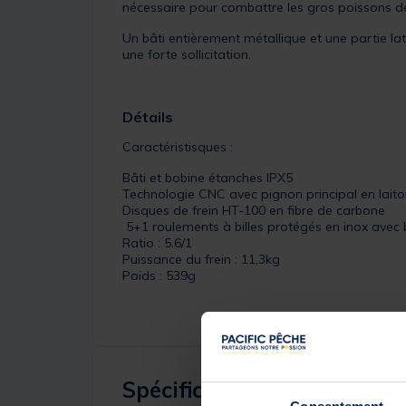
nécessaire pour combattre les gros poissons d
Un bâti entièrement métallique et une partie l
une forte sollicitation.
Détails
Caractéristisques :
Bâti et bobine étanches IPX5
Technologie CNC avec pignon principal en lait
Disques de frein HT-100 en fibre de carbone
5+1 roulements à billes protégés en inox avec 
Ratio : 5.6/1
Puissance du frein : 11,3kg
Poids : 539g
Spécifications