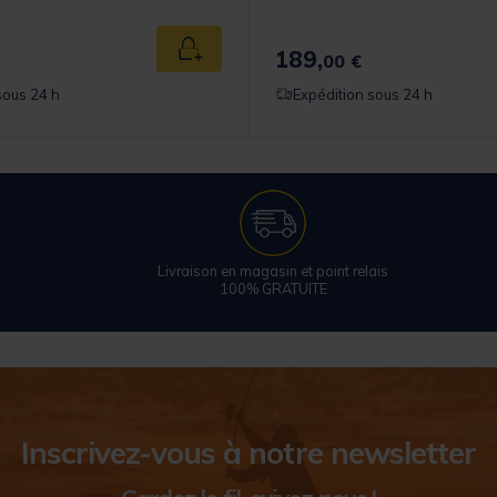
189,
Ajouter au panier
00 €
sous 24 h
Expédition sous 24 h
Livraison en magasin et point relais
100% GRATUITE
Inscrivez-vous à notre newsletter