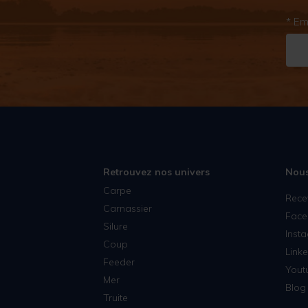
* Em
Retrouvez nos univers
Nous
Carpe
Rece
Carnassier
Face
Silure
Inst
Coup
Linke
Feeder
Yout
Mer
Blog 
Truite