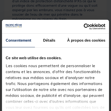
d’un indice de protection d’étanchéité IPX5 ce qui le
protège donc efficacement d’une vague ou qu’il soit
aspergé par les embruns, vous n’aurez pas à vous
soucier de l’eau de mer qui pénètre dans le
mécanisme ou au niveau du frein.
Nos disques de frein HT-100 se trouvent
complètement protégés au niveau de la bobine vous
permettant ainsi de toujours bénéficier de la
Consentement
Détails
À propos des cookies
puissance de frein nécessaire pour combattre les
gros poissons de mer.
Un bâti entièrement métallique et une partie latérale
permettent de toujours maintenir les engrenages
Ce site web utilise des cookies.
dans le même alignement, même lorsqu’ils sont
Les cookies nous permettent de personnaliser le
soumis à une forte sollicitation.
contenu et les annonces, d'offrir des fonctionnalités
relatives aux médias sociaux et d'analyser notre
Détails
trafic. Nous partageons également des informations
Caractéristiques :
sur l'utilisation de notre site avec nos partenaires de
Bâti et bobine étanches IPX5
médias sociaux, de publicité et d'analyse, qui peuvent
Technologie CNC avec pignon principal en laiton
combiner celles-ci avec d'autres informations que
Disques de frein HT-100 en fibre de carbone
vous leur avez fournies ou qu'ils ont collectées lors de
5+1 roulements à billes protégés en inox avec bâti