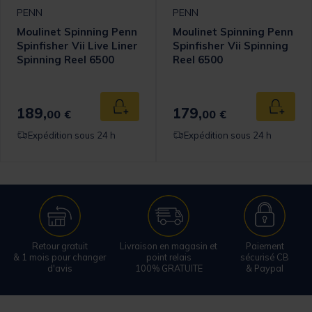
PENN
PENN
Moulinet Spinning Penn
Moulinet Spinning Penn
Spinfisher Vii Live Liner
Spinfisher Vii Spinning
Spinning Reel 6500
Reel 6500
189,
179,
 au panier
Ajouter au panier
Ajouter
00 €
00 €
Expédition sous 24 h
Expédition sous 24 h
Retour gratuit
Livraison en magasin et
Paiement
& 1 mois pour changer
point relais
sécurisé CB
d'avis
100% GRATUITE
& Paypal