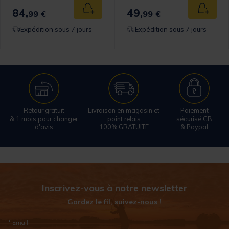
84,
49,
 au panier
Ajouter au panier
Ajouter
99 €
99 €
Expédition sous 7 jours
Expédition sous 7 jours
Retour gratuit
Livraison en magasin et
Paiement
& 1 mois pour changer
point relais
sécurisé CB
d'avis
100% GRATUITE
& Paypal
Inscrivez-vous à notre newsletter
Gardez le fil, suivez-nous !
* Email