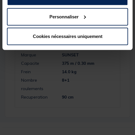
Personnaliser
Spécifications
Cookies nécessaires uniquement
Réf.
249544-1
Marque
SUNSET
Capacite
375 m / 0.30 mm
Frein
14.0 kg
Nombre
8+1
roulements
Recuperation
90 cm