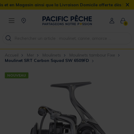
×
en Magasin ainsi que la Livraison Domicile offerte dès 90€
0
Accueil
Mer
Moulinets
Moulinets tambour Fixe
Moulinet SRT Carbon Squad SW 6509FD
NOUVEAU