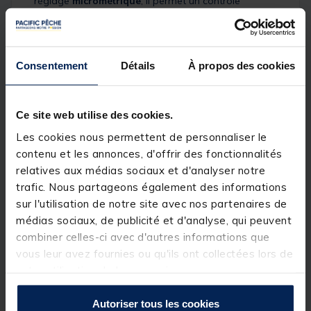
réglage
micrométrique
, il permet un contrôle
optimal de vos combats, même avec les plus gros
poissons. Ses
8+1 roulements à billes de haute
qualité
assurent une
rotation fluide
, tandis que le
rotor équilibré par ordinateur
améliore la stabilité
et la régularité de récupération. La
bobine en
Consentement
Détails
À propos des cookies
aluminium ajourée
allie légèreté et solidité, et le
pick-up renforcé
augmente la longévité de
l’ensemble.
Ce site web utilise des cookies.
Conçu pour le confort et l’efficacité, ce moulinet
Les cookies nous permettent de personnaliser le
dispose également d’un
anti-retour inox
, d’un
galet
surdimensionné
pour limiter la torsion du fil et d’une
contenu et les annonces, d'offrir des fonctionnalités
manivelle de combat ambidextre en aluminium
,
relatives aux médias sociaux et d'analyser notre
adaptée à tous les pêcheurs. Avec son
engrenage
trafic. Nous partageons également des informations
puissant et durable
, le Carbon Squad SW est l’outil
parfait pour allier performance, fiabilité et confort
sur l'utilisation de notre site avec nos partenaires de
sur toutes vos sorties en mer.
médias sociaux, de publicité et d'analyse, qui peuvent
combiner celles-ci avec d'autres informations que
Détails
vous leur avez fournies ou qu'ils ont collectées lors de
votre utilisation de leurs services.
Contenance : 375 m / 0.30 mm
Recuperation : 0.90 m
Frein Max : 14.0 kg
Autoriser tous les cookies