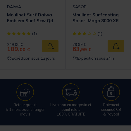
DAIWA
SASORI
Moulinet Surf Daiwa
Moulinet Surfcasting
Emblem Surf Scw Qd
Sasori Mago 8000 XR
[object Object] out of 5 Customer Rating
[object Object] out of 5 Cust
(1)
(1)
Price reduced from
to
Price reduced from
to
249,00 €
79,99 €
189,
63,
 au panier
Ajouter au panier
Ajouter
00 €
99 €
Expédition sous 12 jours
Expédition sous 24 h
Retour gratuit
Livraison en magasin et
Paiement
& 1 mois pour changer
point relais
sécurisé CB
d'avis
100% GRATUITE
& Paypal