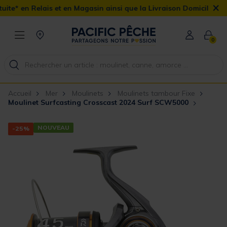
×
 et en Magasin ainsi que la Livraison Domicile offerte dès 90€
0
Accueil
Mer
Moulinets
Moulinets tambour Fixe
Moulinet Surfcasting Crosscast 2024 Surf SCW5000
NOUVEAU
-25%