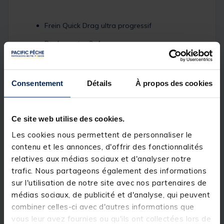
Frein Quick Drag ultra progressif
Roulements : 3+1
Bâti et flasques en polycarbonate DS4 et rotor
en carbone Zaïon V
Consentement
Détails
À propos des cookies
Bobine en aluminium
Enroulement oscillation lente (Slow Cross
Wrap)
Ce site web utilise des cookies.
Manivelle aluminium repliable
Les cookies nous permettent de personnaliser le
contenu et les annonces, d'offrir des fonctionnalités
Line clip HIP monté sur amortisseur, très
relatives aux médias sociaux et d'analyser notre
robuste pour marquer sa distance de lancer
sans risquer la casse, rabattement du pick-up
trafic. Nous partageons également des informations
manuel
sur l'utilisation de notre site avec nos partenaires de
médias sociaux, de publicité et d'analyse, qui peuvent
combiner celles-ci avec d'autres informations que
Détails
vous leur avez fournies ou qu'ils ont collectées lors de