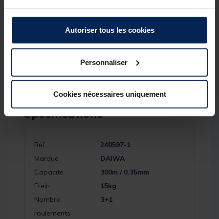
Taille: 5000
votre utilisation de leurs services.
Poignée: T
Ratio: 4.9
Autoriser tous les cookies
TMV: 104cm
Roulements: 3+1
Nylon: 300m / 0.35mm
Frein: 15kg
Personnaliser
Cookies nécessaires uniquement
Spécifications
Réf.
240597-1
Marque
DAIWA
Capacite
300m / 0.35mm
Frein
15kg
Nombre
3+1
roulements