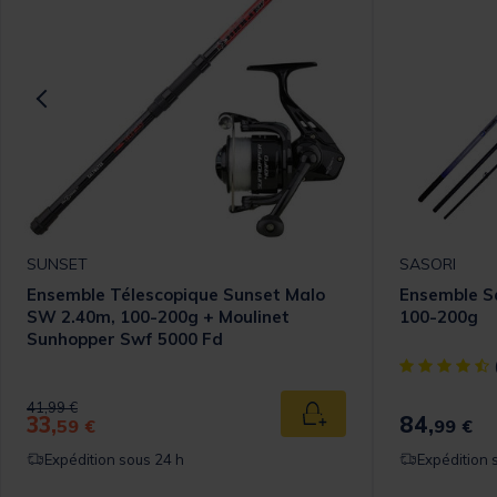
SUNSET
SASORI
Ensemble Télescopique Sunset Malo
Ensemble Sa
SW 2.40m, 100-200g + Moulinet
100-200g
Sunhopper Swf 5000 Fd
[object Objec
Price reduced from
to
41,99 €
33,
84,
 au panier
Ajouter au panier
59 €
99 €
Expédition sous 24 h
Expédition 