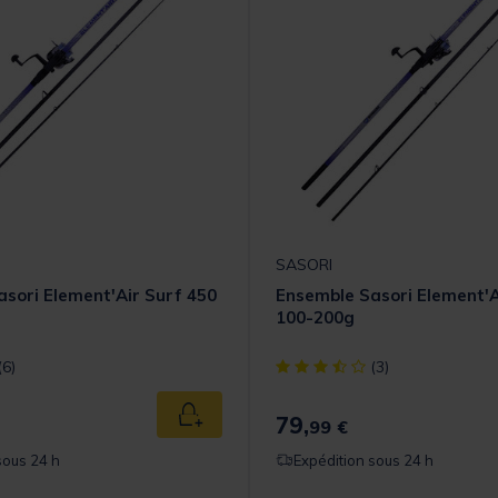
SASORI
sori Element'Air Surf 450
Ensemble Sasori Element'A
100-200g
t] out of 5 Customer Rating
[object Object] out of 5 Cust
(6)
(3)
79,
Ajouter au panier
99 €
sous 24 h
Expédition sous 24 h