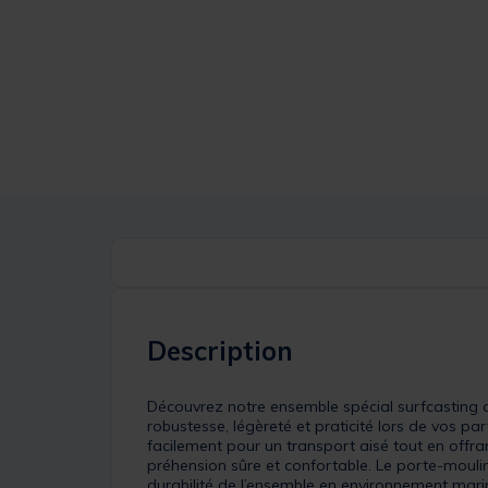
Description
Découvrez notre ensemble spécial surfcasting a
robustesse, légèreté et praticité lors de vos p
facilement pour un transport aisé tout en off
préhension sûre et confortable. Le porte-moulin
durabilité de l’ensemble en environnement marin