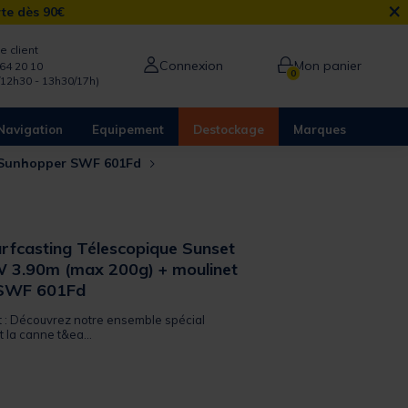
×
rte dès 90€
e client
Connexion
Mon panier
64 20 10
0
/12h30 - 13h30/17h)
Navigation
Equipement
Destockage
Marques
et Sunhopper SWF 601Fd
rfcasting Télescopique Sunset
 3.90m (max 200g) + moulinet
 SWF 601Fd
it : Découvrez notre ensemble spécial
t la canne t&ea...
from