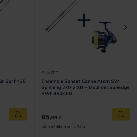
SUNSET
ir Surf 420
Ensemble Sunset Canne Atom SW
Spinning 270-2 XH + Moulinet Sunedge
SWF 4503 FD
omer Rating
85,
Ajouter au panier
Ajouter
99 €
Expédition sous 24 h