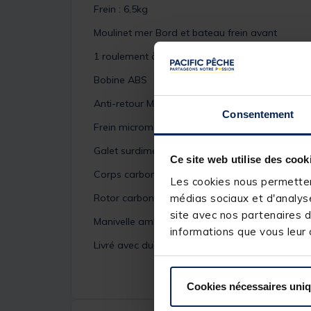
Frein : 6,5kg
Moulinet mer Bord et bateau frein avant
1 roulement à billes
Bobine ABS
Anti-retour Multi-Stop
Consentement
Frein micrométrique
Galet surdimensionné
Ce site web utilise des cook
Corps carbone
Les cookies nous permettent
Rotor carbone
médias sociaux et d'analyse
site avec nos partenaires d
Manivelle ambidextre
informations que vous leur a
Livré avec du fil
Cookies nécessaires uni