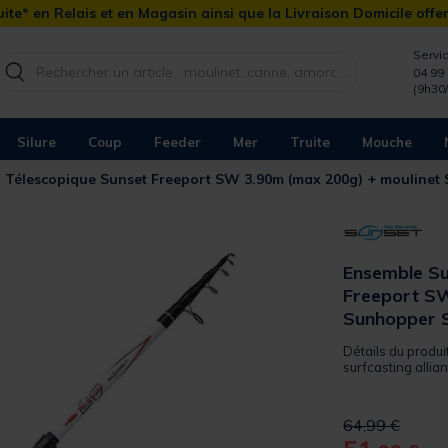
ite* en Relais et en Magasin ainsi que la Livraison Domicile offe
Servic
04 99 
(9h30
Silure
Coup
Feeder
Mer
Truite
Mouche
g Télescopique Sunset Freeport SW 3.90m (max 200g) + moulin
Ensemble Su
Freeport SW
Sunhopper
Détails du produ
surfcasting allian
Price reduced 
to
64,99 €