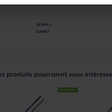
241483-1
SUNSET
s produits pourraient vous intéresse
NOUVEAU