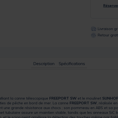
Réserver
Livraison g
Retour grat
Description
Spécifications
lliant la canne télescopique
FREEPORT SW
et le moulinet
SUNHOP
arties de pêche en bord de mer. La canne
FREEPORT SW
, réalisée e
rant une grande résistance aux chocs ; son pommeau en ABS et sa p
et tubulaire assure un maintien stable, tandis que les anneaux SiC li
, et le scion peint améliore la détection des touches même par faib