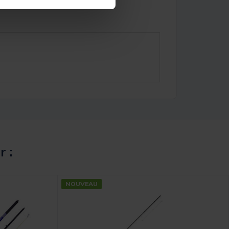
r :
NOUVEAU