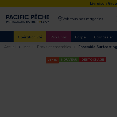
Livraison Gratu
Voir tous nos magasins
Opération Été
Prix Choc
Carpe
Carnassier
Accueil
Mer
Packs et ensembles
Ensemble Surfcastin
NOUVEAU
DESTOCKAGE
-20%