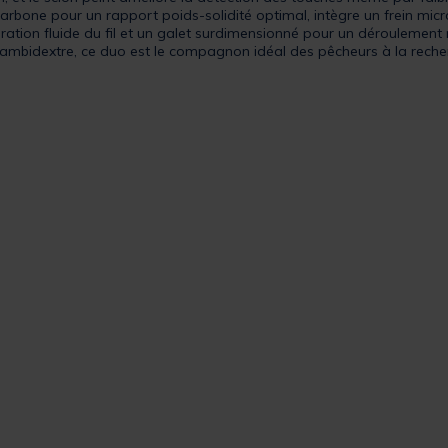
arbone pour un rapport poids-solidité optimal, intègre un frein mic
ation fluide du fil et un galet surdimensionné pour un déroulement ré
e ambidextre, ce duo est le compagnon idéal des pêcheurs à la rech