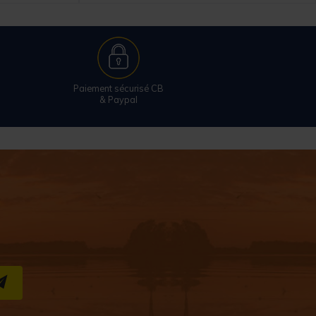
Paiement sécurisé CB
& Paypal
S''INSCRIRE