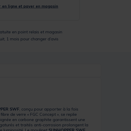
 en ligne et payer en magasin
ratuite en point relais et magasin
uit, 1 mois pour changer d’avis
PER SWF
, conçu pour apporter à la fois
n fibre de verre « FGC Concept », se replie
oignée en carbone graphite garantissent une
gaturés et traités anti-corrosion prolongent la
le luminosité. Le moulinet
SUNHOPPER SWF
,