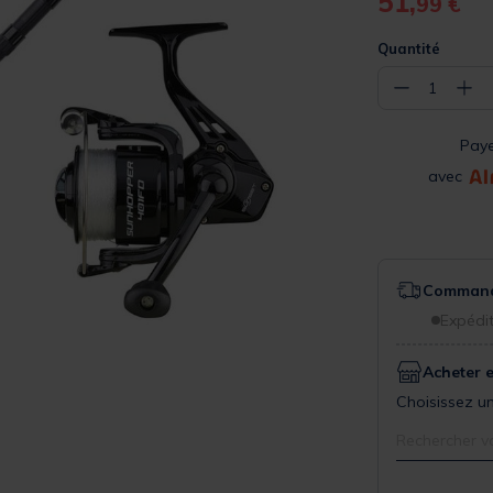
51,
99 €
Quantité
−
+
1
Pay
avec
Commande
Expédit
Acheter 
Choisissez un
Rechercher v