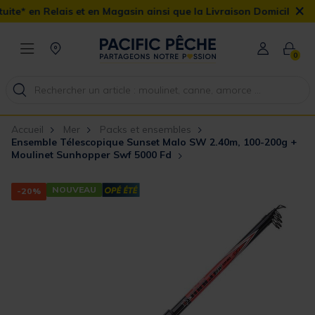
×
 et en Magasin ainsi que la Livraison Domicile offerte dès 90€
0
Accueil
Mer
Packs et ensembles
Ensemble Télescopique Sunset Malo SW 2.40m, 100-200g +
Moulinet Sunhopper Swf 5000 Fd
NOUVEAU
-20%