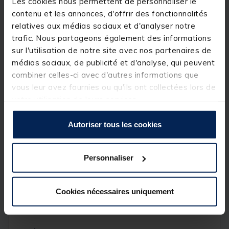
Les cookies nous permettent de personnaliser le
galet surdimensionné pour une récupération fluide
contenu et les annonces, d'offrir des fonctionnalités
du fil. Sa bobine ABS et son corps en carbone lui
confèrent légèreté et robustesse, tandis que la
relatives aux médias sociaux et d'analyser notre
manivelle ambidextre offre une grande polyvalence
trafic. Nous partageons également des informations
d'utilisation. Ce moulinet est livré avec du fil, prêt à
sur l'utilisation de notre site avec nos partenaires de
être utilisé immédiatement.
médias sociaux, de publicité et d'analyse, qui peuvent
combiner celles-ci avec d'autres informations que
vous leur avez fournies ou qu'ils ont collectées lors de
Optez pour les ensembles spéciaux pêche en bateau
et jetée pour une pêche forte, avec un équipement
votre utilisation de leurs services.
parfaitement adapté pour résister aux conditions les
plus rigoureuses.
Autoriser tous les cookies
• Ensemble spécial pêche en bateau et jetée
Personnaliser
• Canne en fibre de verre
• Moulinet livré avec du fil
Cookies nécessaires uniquement
• Idéal pour les pêches fortes