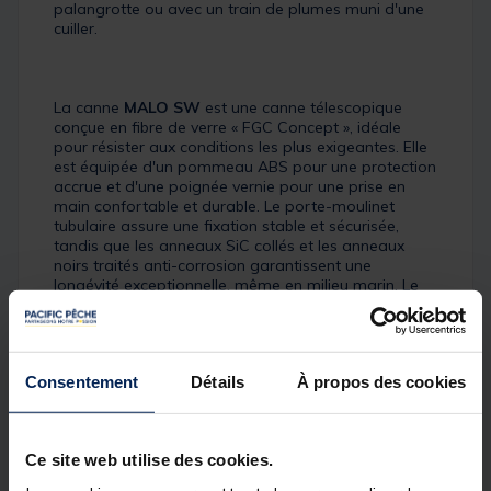
palangrotte ou avec un train de plumes muni d'une
cuiller.
La canne
MALO SW
est une canne télescopique
conçue en fibre de verre « FGC Concept », idéale
pour résister aux conditions les plus exigeantes. Elle
est équipée d'un pommeau ABS pour une protection
accrue et d'une poignée vernie pour une prise en
main confortable et durable. Le porte-moulinet
tubulaire assure une fixation stable et sécurisée,
tandis que les anneaux SiC collés et les anneaux
noirs traités anti-corrosion garantissent une
longévité exceptionnelle, même en milieu marin. Le
scion tubulaire peint assure une visibilité optimale
des touches, même dans des conditions de faible
luminosité.
Consentement
Détails
À propos des cookies
Le moulinet
SUNHOPPER SWF
est un modèle
spécialement conçu pour la pêche en mer depuis le
Ce site web utilise des cookies.
bord ou en bateau. Il est doté d'un frein avant
micrométrique, d'un anti-retour Multi-Stop, et d'un