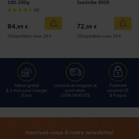
100-200g
Suntribe 6000
omer Rating
[object Object] out of 5 Customer Rating
(6)
84,
72,
 au panier
Ajouter au panier
Ajouter
99 €
99 €
Expédition sous 24 h
Expédition sous 24 h
Retour gratuit
Livraison en magasin et
Paiement
& 1 mois pour changer
point relais
sécurisé CB
d'avis
100% GRATUITE
& Paypal
Inscrivez-vous à notre newsletter