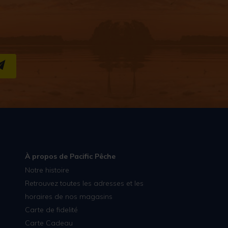
S''INSCRIRE
À propos de Pacific Pêche
Notre histoire
Retrouvez toutes les adresses et les
horaires de nos magasins
Carte de fidelité
Carte Cadeau