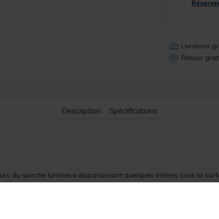
Réserver
Livraison g
Retour grat
Description
Spécifications
eurs du spectre lumineux disparaissant quelques mètres sous la surf
 100% PVDF dont l’indice de réfraction est très proche de l’eau, celu
carbone vous permettra de pêcher sur des fonds très encombrés de ty
à la dentition des carnassiers ou aux puissantes mâchoires des spari