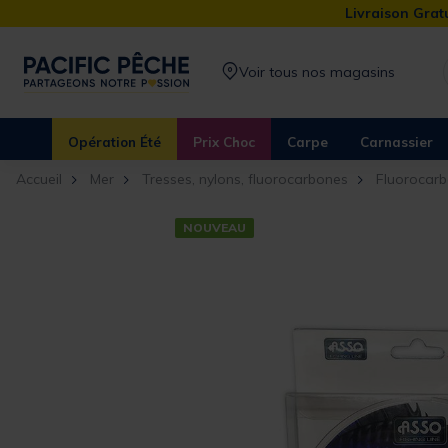
Livraison Gratu
Voir tous nos magasins
Opération Été
Prix Choc
Carpe
Carnassier
Accueil
Mer
Tresses, nylons, fluorocarbones
Fluorocar
NOUVEAU