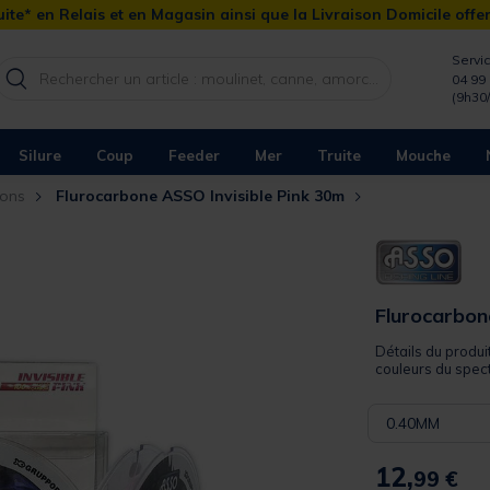
ite* en Relais et en Magasin ainsi que la Livraison Domicile offe
Servic
04 99 
(9h30
Silure
Coup
Feeder
Mer
Truite
Mouche
bons
Flurocarbone ASSO Invisible Pink 30m
Flurocarbon
Détails du produi
couleurs du spect
0.40MM
12,
99 €