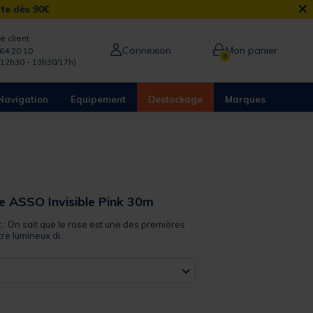
×
rte dès 90€
e client
Connexion
Mon panier
64 20 10
0
/12h30 - 13h30/17h)
Navigation
Equipement
Destockage
Marques
e ASSO Invisible Pink 30m
t : On sait que le rose est une des premières
re lumineux di...