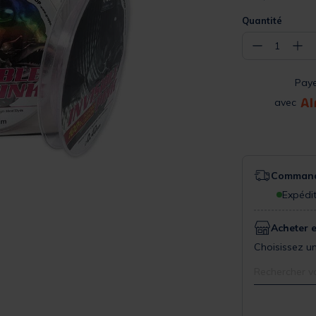
Quantité
−
+
1
Pay
avec
Commande
Expédit
Acheter 
Choisissez un
Rechercher v