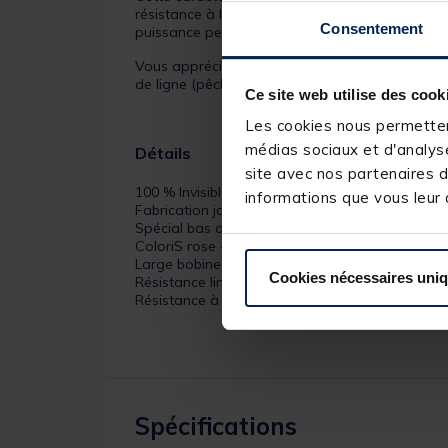
résistance à l’abrasion, ce fluorocarbone est 
Consentement
puissance permet de couvrir un maximum de te
Vous apprécierez spécialement l’intelligent con
de ligne (pêche des daurades, broumé, etc.)
Ce site web utilise des cook
Les cookies nous permettent
médias sociaux et d'analyse
Détails
site avec nos partenaires d
100 % Invisible !
informations que vous leur a
Fabrication japonaise
Spécial bas de ligne
ColoriS rose + indice de réfraction très proche de
Large bobine anti-mémoire !
Cookies nécessaires uni
Résistance linéaire et aux nœuds
Résistance à l’abrasion
Spécifications