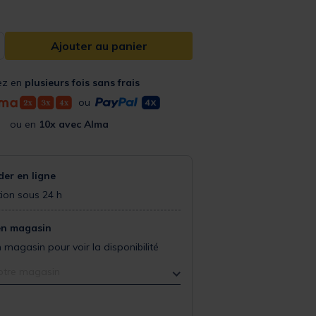
Ajouter au panier
ez en
plusieurs fois sans frais
ou
ou en
10x avec Alma
r en ligne
ion sous 24 h
en magasin
 magasin pour voir la disponibilité
otre magasin