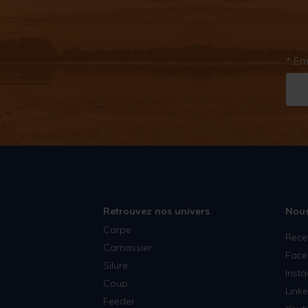
* Em
Retrouvez nos univers
Nous
Carpe
Rece
Carnassier
Face
Silure
Inst
Coup
Linke
Feeder