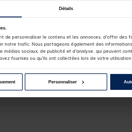
aussi performant en bas de ligne pour les pêches aux leurres que pou
Détails
chniques.
ditionnement en très larges bobines permettant d’éviter un « effet mé
ies.
 de personnaliser le contenu et les annonces, d'offrir des fo
r notre trafic. Nous partageons également des informations s
e médias sociaux, de publicité et d'analyse, qui peuvent comb
vez fournies ou qu'ils ont collectées lors de votre utilisation
 l’eau : discrétion !
quement
Personnaliser
Aut