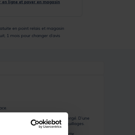
 en ligne et payer en magasin
ratuite en point relais et magasin
uit, 1 mois pour changer d’avis
ace.
i-ci devient invisible une fois immergé. D’une
pe milieux rocheux ou zones à coquillages.
dés. Grâce à sa discrétion et sa forte