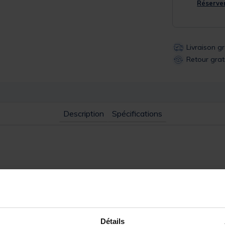
Réserver
Livraison g
Retour grat
Description
Spécifications
leure perception des touches et un ferrage optimisé à longues dist
istance lors des combats avec de puissants prédateurs. Idéal pour le
Détails