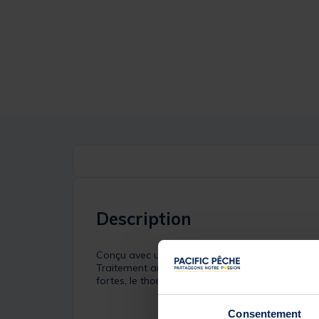
Description
Conçu avec une faible élongation pour une meil
Traitement anti abrasion pour une meilleure rés
fortes, le thon rouge au broumé, etc.
Consentement