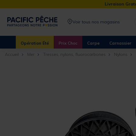
Livraison Gratu
Voir tous nos magasins
Opération Été
Prix Choc
Carpe
Carnassier
Accueil
Mer
Tresses, nylons, fluorocarbones
Nylons