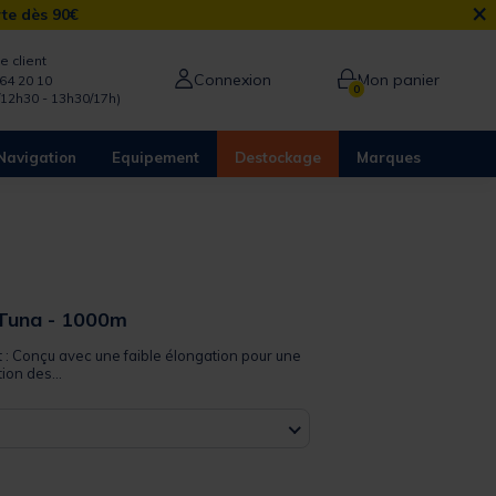
×
rte dès 90€
e client
Connexion
Mon panier
64 20 10
0
/12h30 - 13h30/17h)
Navigation
Equipement
Destockage
Marques
 Tuna - 1000m
t : Conçu avec une faible élongation pour une
ion des...