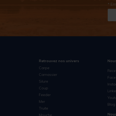
* Em
Retrouvez nos univers
Nous
Carpe
Rece
Carnassier
Face
Silure
Inst
Coup
Linke
Feeder
Yout
Mer
Blog 
Truite
Nous
Mouche