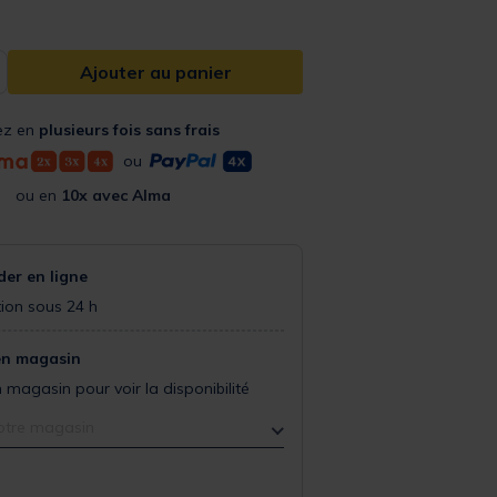
Ajouter au panier
ez en
plusieurs fois sans frais
ou
ou en
10x avec Alma
r en ligne
ion sous 24 h
en magasin
 magasin pour voir la disponibilité
otre magasin