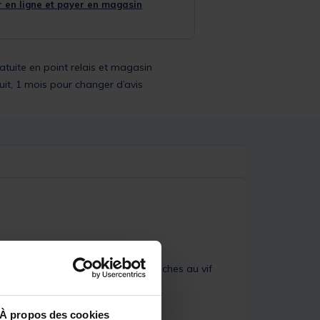
 en ligne et payer en magasin
ratuite en point relais et magasin
uit, 1 mois pour changer d’avis
ances.
s pêches à la traine lourde, les pêches au vif
À propos des cookies