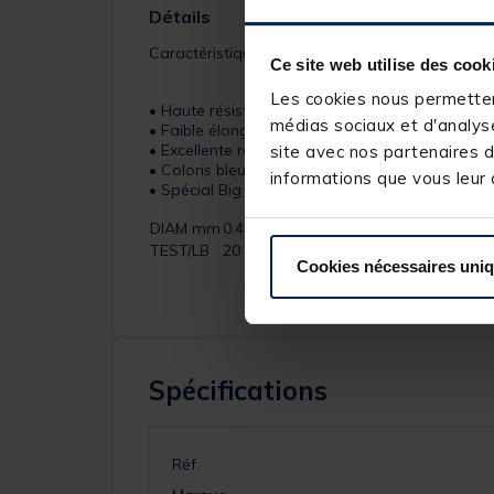
Détails
Caractéristiques :
Ce site web utilise des cook
Les cookies nous permettent
• Haute résistance à l’abrasion
médias sociaux et d'analyse
• Faible élongation
• Excellente résistance linéaire et aux nœuds
site avec nos partenaires d
• Coloris bleu ultra discret
informations que vous leur a
• Spécial Big Game
DIAM mm
0.40
0.45
0.50
0.60
0.70
0.90
100
TEST/LB
20
25
30
40
50
80
100
Cookies nécessaires uni
Spécifications
Réf.