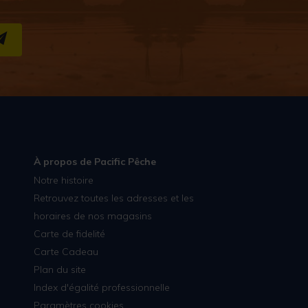
S''INSCRIRE
À propos de Pacific Pêche
Notre histoire
Retrouvez toutes les adresses et les
horaires de nos magasins
Carte de fidelité
Carte Cadeau
Plan du site
Index d'égalité professionnelle
Paramètres cookies