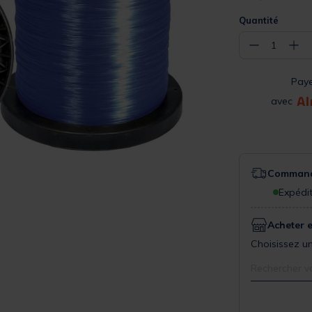
Quantité
−
+
1
Pay
avec
Commande
Expédit
Acheter 
Choisissez un
Rechercher v