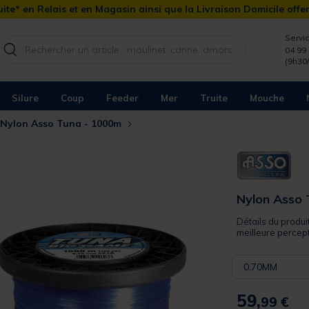
ite* en Relais et en Magasin ainsi que la Livraison Domicile offe
Servic
04 99 
(9h30
Silure
Coup
Feeder
Mer
Truite
Mouche
Nylon Asso Tuna - 1000m
Nylon Asso
Détails du produi
meilleure percept
0.70MM
59,
99 €