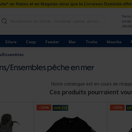
ite* en Relais et en Magasin ainsi que la Livraison Domicile offe
Servic
04 99 
(9h30
Silure
Coup
Feeder
Mer
Truite
Mouche
s/Ensembles
ns/Ensembles pêche en mer
Notre catalogue est en cours de réap
Ces produits pourraient vou
-30%
-30%