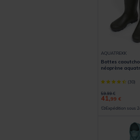
AQUATREKK
Bottes caoutcho
néoprène aquat
[object Object] ou
(30)
Price reduced from
to
59,99 €
41,
99 €
Expédition sous 2