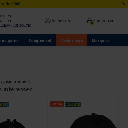
×
rte dès 90€
e client
Connexion
Mon panier
64 20 10
0
/12h30 - 13h30/17h)
Navigation
Equipement
Destockage
Marques
provisionnement
s intéresser
-20%