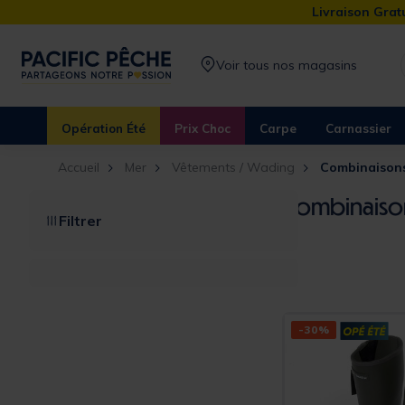
Livraison Gratu
Voir tous nos magasins
Opération Été
Prix Choc
Carpe
Carnassier
Accueil
Mer
Vêtements / Wading
Combinaison
Combinaiso
Filtrer
-30%