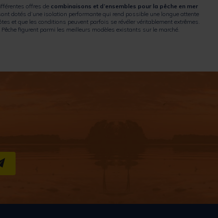
fférentes offres de
combinaisons et d’ensembles pour la pêche en mer
sont dotés d’une isolation performante qui rend possible une longue attente
tes et que les conditions peuvent parfois se révéler véritablement extrêmes.
êche figurent parmi les meilleurs modèles existants sur le marché.
S''INSCRIRE