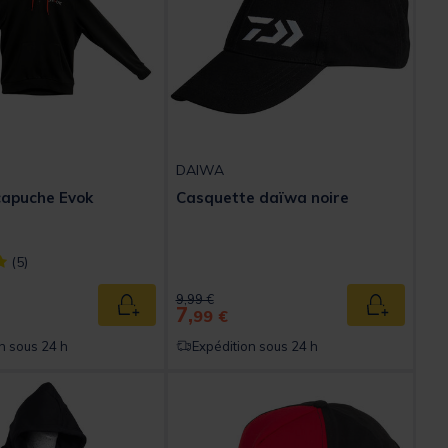
DAIWA
capuche Evok
Casquette daïwa noire
ect] out of 5 Customer Rating
(5)
ed from
Price reduced from
to
9,99 €
7,
Ajouter au panier
Ajouter au
99 €
n sous 24 h
Expédition sous 24 h