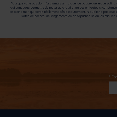
Pour que votre passion n’ait jamais à marquer de pause quelle que soit la
qui vont vous permettre de rester au chaud et au sec en toutes circonstanc
en pleine mer, qui serait réellement pénible autrement. N’oublions pas que 
Dotés de poches, de rangements ou de capuches selon les cas, les 
* Em