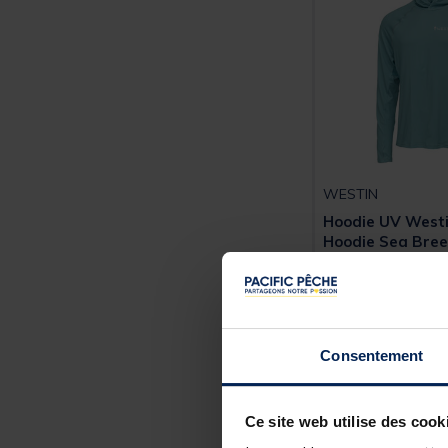
WESTIN
Hoodie UV West
Hoodie Sea Bre
79,
99 €
Consentement
Expédition sous 2
Ce site web utilise des cook