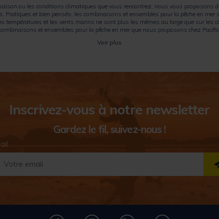
 saison ou les conditions climatiques que vous rencontrez, nous vous proposons di
es. Pratiques et bien pensés, les combinaisons et ensembles pour la pêche en mer 
les températures et les vents marins ne sont plus les mêmes au large que sur les cô
combinaisons et ensembles pour la pêche en mer que nous proposons chez Pacific P
Voir plus
Inscrivez-vous à notre newsletter
Gardez le fil, suivez-nous !
ail