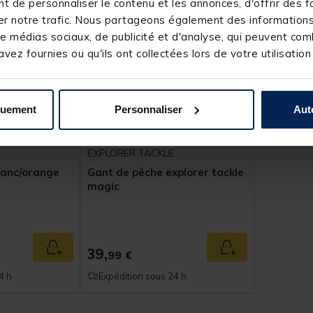
 de personnaliser le contenu et les annonces, d'offrir des fo
r notre trafic. Nous partageons également des informations s
e médias sociaux, de publicité et d'analyse, qui peuvent comb
vez fournies ou qu'ils ont collectées lors de votre utilisation
quement
Personnaliser
Aut
EXPLORER TACKLE
lanc/orange
Gant de pêche explorer tackle
magic
39,
Ajouter au panier
Ajouter au panier
99 €
4 h
Expédition sous 24 h