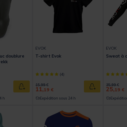
EVOK
EVOK
uc doublure
T-shirt Evok
Sweat à 
rekk
t of 5 Customer Rating
[object Object] out of 5 Customer Rating
[object Obj
(4)
Price reduced from
to
Price reduc
to
15,99 €
35,99 €
11,
25,
Ajouter au panier
Ajouter au panier
19 €
19 €
4 h
Expédition sous 24 h
Expéditio