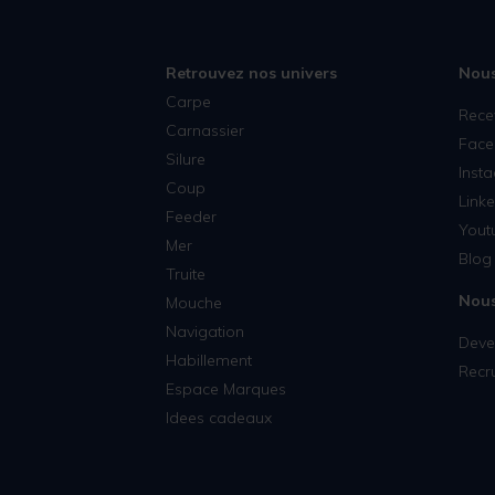
Retrouvez nos univers
Nous
Carpe
Rece
Carnassier
Face
Silure
Inst
Coup
Linke
Feeder
Yout
Mer
Blog 
Truite
Nous
Mouche
Navigation
Deven
Habillement
Recr
Espace Marques
Idees cadeaux