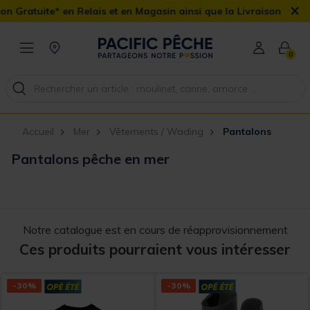
×
n Relais et en Magasin ainsi que la Livraison Domicile offerte dès
0
Accueil
Mer
Vêtements / Wading
Pantalons
Pantalons pêche en mer
Notre catalogue est en cours de réapprovisionnement
Ces produits pourraient vous intéresser
-30%
-30%