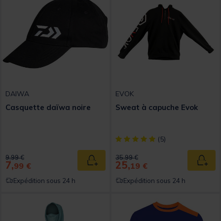
DAIWA
EVOK
Casquette daïwa noire
Sweat à capuche Evok
[object Object] out of 5 Custom
(5)
Price reduced from
to
Price reduced from
to
9,99 €
35,99 €
7,
25,
Ajouter au panier
Ajout
99 €
19 €
Expédition sous 24 h
Expédition sous 24 h