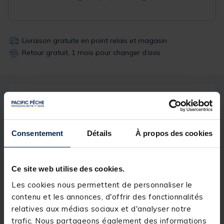
Livraison gratuite en point relais et magasin
Retour gratuit, 1 mois pour changer d’avis
Description
Spécifications
Description & détails
Consentement
Détails
À propos des cookies
Détails
Etui Canne + Moulinet JMC Express 104 cm
Ce site web utilise des cookies.
Les cookies nous permettent de personnaliser le
Permet de garder le moulinet sur la canne et assure
une bonne protection de l’ensemble pendant le
contenu et les annonces, d'offrir des fonctionnalités
transport.
relatives aux médias sociaux et d'analyser notre
trafic. Nous partageons également des informations
Taille de canne : 9’ 3 brins