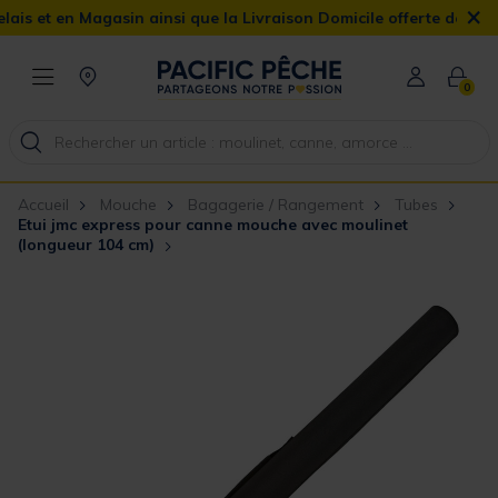
×
et en Magasin ainsi que la Livraison Domicile offerte dès 90€
0
Accueil
Mouche
Bagagerie / Rangement
Tubes
Etui jmc express pour canne mouche avec moulinet
(longueur 104 cm)