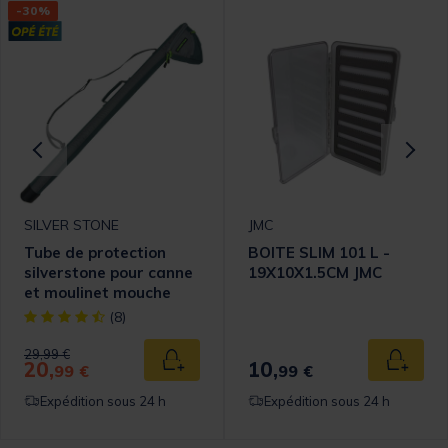
-30%
SILVER STONE
JMC
Tube de protection
BOITE SLIM 101 L -
silverstone pour canne
19X10X1.5CM JMC
et moulinet mouche
[object Object] out of 5 Customer Rating
(8)
Price reduced from
to
29,99 €
20,
10,
 au panier
Ajouter au panier
Ajouter
99 €
99 €
Expédition sous 24 h
Expédition sous 24 h