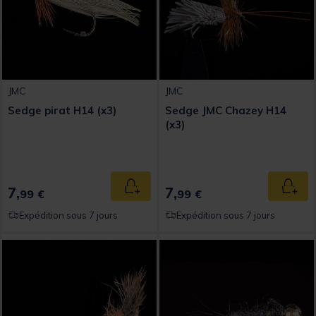
JMC
JMC
Sedge pirat H14 (x3)
Sedge JMC Chazey H14
(x3)
7,
7,
Ajouter au panier
Ajout
99 €
99 €
Expédition sous 7 jours
Expédition sous 7 jours