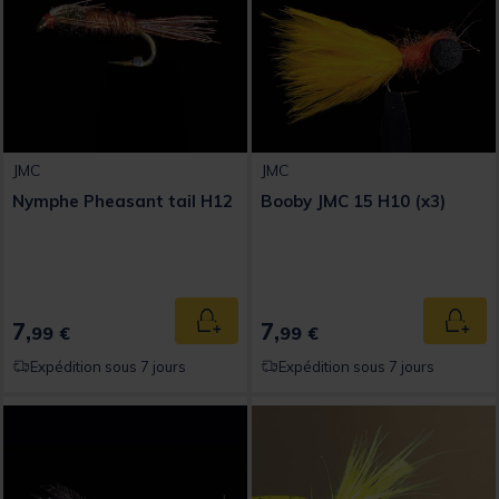
JMC
JMC
Nymphe Pheasant tail H12
Booby JMC 15 H10 (x3)
7,
7,
Ajouter au panier
Ajout
99 €
99 €
Expédition sous 7 jours
Expédition sous 7 jours