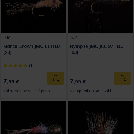
JMC
JMC
March Brown JMC 11 H10
Nymphe JMC JCC 97 H10
(x3)
(x3)
[object Object] out of 5 Customer Rating
(1)
7,
7,
Ajouter au panier
Ajout
99 €
99 €
Expédition sous 7 jours
Expédition sous 24 h