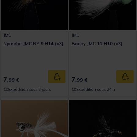
JMC
JMC
Nymphe JMC NY 9 H14 (x3)
Booby JMC 11 H10 (x3)
7,
7,
Ajouter au panier
Ajout
99 €
99 €
Expédition sous 7 jours
Expédition sous 24 h