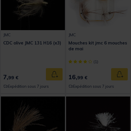
JMC
JMC
CDC olive JMC 131 H16 (x3)
Mouches kit jmc 6 mouches
de mai
[object Object] out of 5 Custom
(1)
7,
16,
Ajouter au panier
Ajout
99 €
99 €
Expédition sous 7 jours
Expédition sous 7 jours