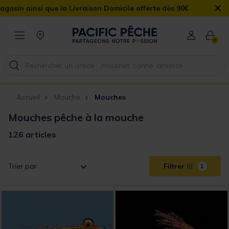
×
raison Domicile offerte dès 90€
0
Accueil
Mouche
Mouches
Mouches pêche à la mouche
126 articles
Trier par
Filtrer
1