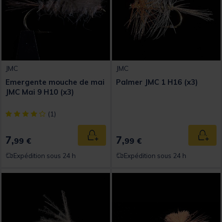
JMC
JMC
Emergente mouche de mai
Palmer JMC 1 H16 (x3)
JMC Mai 9 H10 (x3)
[object Object] out of 5 Customer Rating
(1)
7,
7,
Ajouter au panier
Ajout
99 €
99 €
Expédition sous 24 h
Expédition sous 24 h