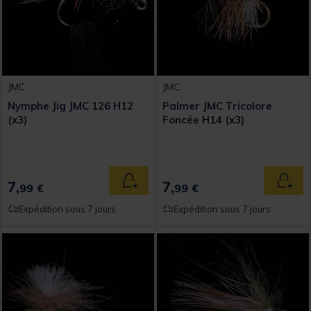
JMC
JMC
Nymphe Jig JMC 126 H12
Palmer JMC Tricolore
(x3)
Foncée H14 (x3)
7,
7,
Ajouter au panier
Ajout
99 €
99 €
Expédition sous 7 jours
Expédition sous 7 jours