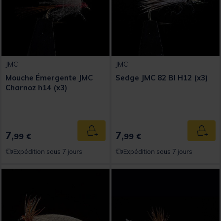
JMC
JMC
Mouche Émergente JMC
Sedge JMC 82 BI H12 (x3)
Charnoz h14 (x3)
7,
7,
Ajouter au panier
Ajout
99 €
99 €
Expédition sous 7 jours
Expédition sous 7 jours