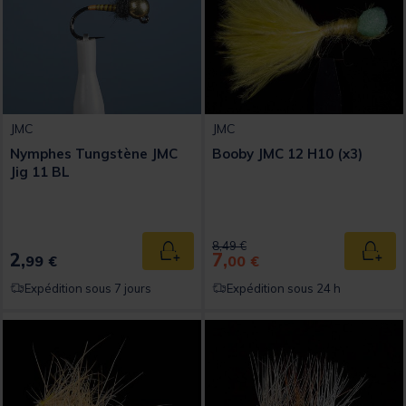
JMC
JMC
Nymphes Tungstène JMC
Booby JMC 12 H10 (x3)
Jig 11 BL
Price reduced from
to
8,49 €
2,
7,
Ajouter au panier
Ajout
99 €
00 €
Expédition sous 7 jours
Expédition sous 24 h