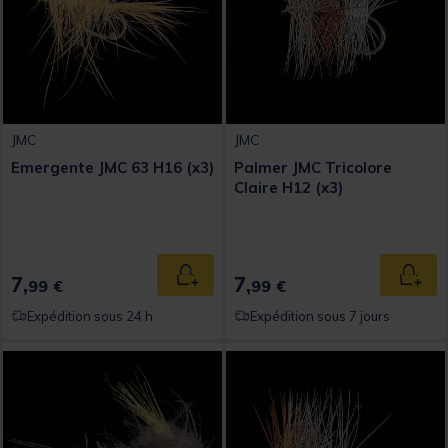
JMC
JMC
Emergente JMC 63 H16 (x3)
Palmer JMC Tricolore
Claire H12 (x3)
7,
7,
Ajouter au panier
Ajout
99 €
99 €
Expédition sous 24 h
Expédition sous 7 jours