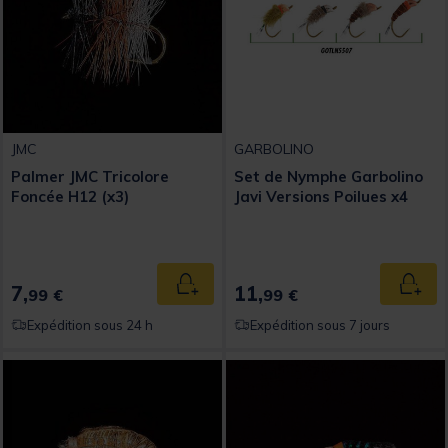
JMC
GARBOLINO
Palmer JMC Tricolore
Set de Nymphe Garbolino
Foncée H12 (x3)
Javi Versions Poilues x4
7,
11,
Ajouter au panier
Ajout
99 €
99 €
Expédition sous 24 h
Expédition sous 7 jours