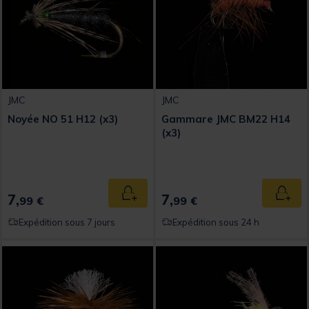
JMC
JMC
Noyée NO 51 H12 (x3)
Gammare JMC BM22 H14
(x3)
7,
7,
Ajouter au panier
Ajout
99 €
99 €
Expédition sous 7 jours
Expédition sous 24 h