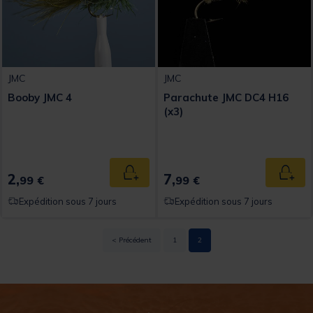
JMC
JMC
Booby JMC 4
Parachute JMC DC4 H16
(x3)
2,
7,
Ajouter au panier
Ajout
99 €
99 €
Expédition sous 7 jours
Expédition sous 7 jours
< Précédent
1
2