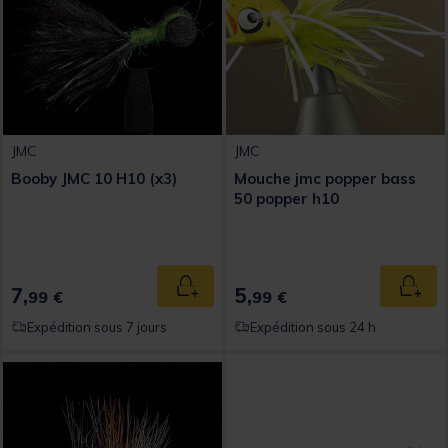
JMC
JMC
Booby JMC 10 H10 (x3)
Mouche jmc popper bass
50 popper h10
7,
5,
Ajouter au panier
Ajout
99 €
99 €
Expédition sous 7 jours
Expédition sous 24 h