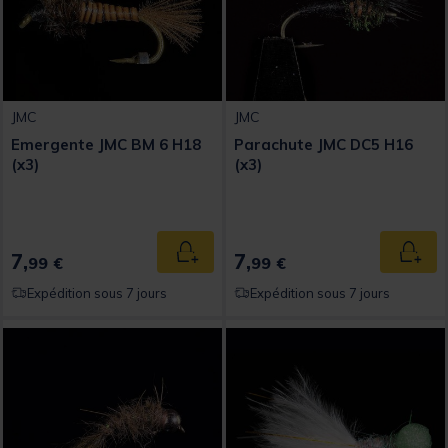
JMC
JMC
Emergente JMC BM 6 H18
Parachute JMC DC5 H16
(x3)
(x3)
7,
7,
Ajouter au panier
Ajout
99 €
99 €
Expédition sous 7 jours
Expédition sous 7 jours