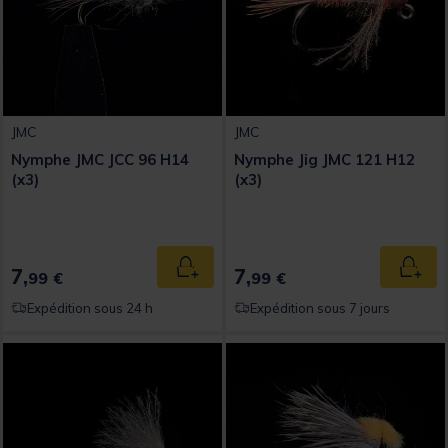
JMC
JMC
Nymphe JMC JCC 96 H14
Nymphe Jig JMC 121 H12
(x3)
(x3)
7,
7,
Ajouter au panier
Ajout
99 €
99 €
Expédition sous 24 h
Expédition sous 7 jours