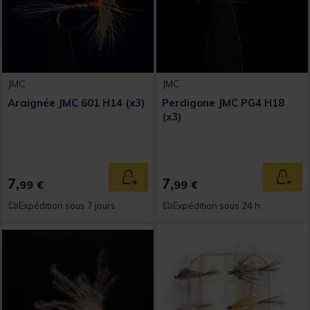
JMC
JMC
Araignée JMC 601 H14 (x3)
Perdigone JMC PG4 H18
(x3)
7,
7,
Ajouter au panier
Ajout
99 €
99 €
Expédition sous 7 jours
Expédition sous 24 h