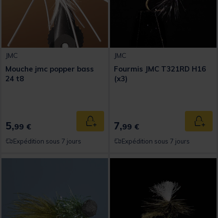
JMC
JMC
Mouche jmc popper bass
Fourmis JMC T321RD H16
24 t8
(x3)
5,
7,
Ajouter au panier
Ajout
99 €
99 €
Expédition sous 7 jours
Expédition sous 7 jours