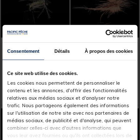
JMC
JMC
Cul vert JMC H16 (x3)
March Brown JMC 12 H10
Consentement
Détails
À propos des cookies
(x3)
[object Object] out of 5 Custom
(1)
Ce site web utilise des cookies.
Les cookies nous permettent de personnaliser le
7,
7,
Ajouter au panier
Ajout
99 €
99 €
contenu et les annonces, d'offrir des fonctionnalités
relatives aux médias sociaux et d'analyser notre
Expédition sous 7 jours
Expédition sous 7 jours
trafic. Nous partageons également des informations
sur l'utilisation de notre site avec nos partenaires de
médias sociaux, de publicité et d'analyse, qui peuvent
combiner celles-ci avec d'autres informations que
vous leur avez fournies ou qu'ils ont collectées lors de