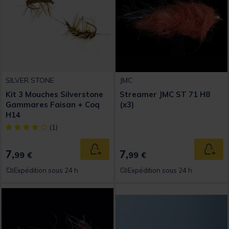
SILVER STONE
JMC
Kit 3 Mouches Silverstone
Streamer JMC ST 71 H8
Gammares Faisan + Coq
(x3)
H14
[object Object] out of 5 Customer Rating
(1)
7,
7,
Ajouter au panier
Ajout
99 €
99 €
Expédition sous 24 h
Expédition sous 24 h