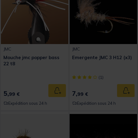
JMC
JMC
Mouche jmc popper bass
Emergente JMC 3 H12 (x3)
22 t8
[object Object] out of 5 Custom
(1)
5,
7,
Ajouter au panier
Ajout
99 €
99 €
Expédition sous 24 h
Expédition sous 24 h