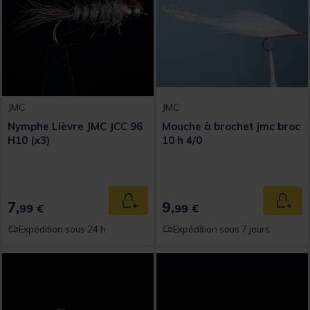
JMC
JMC
Nymphe Lièvre JMC JCC 96
Mouche à brochet jmc broc
H10 (x3)
10 h 4/0
7,
9,
Ajouter au panier
Ajout
99 €
99 €
Expédition sous 24 h
Expédition sous 7 jours