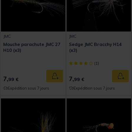
JMC
JMC
Mouche parachute JMC 27
Sedge JMC Bracchy H14
H10 (x3)
(x3)
[object Object] out of 5 Custom
(1)
7,
7,
Ajouter au panier
Ajout
99 €
99 €
Expédition sous 7 jours
Expédition sous 7 jours