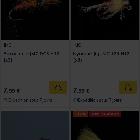
JMC
JMC
Parachute JMC DC3 H12
Nymphe Jig JMC 125 H12
(x3)
(x3)
7,
7,
Ajouter au panier
Ajout
99 €
99 €
Expédition sous 7 jours
Expédition sous 7 jours
-17%
DESTOCKAGE