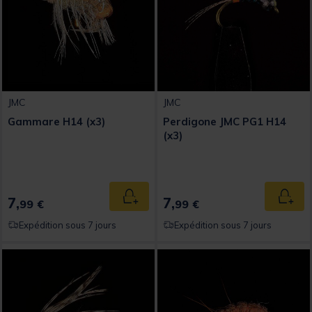
JMC
JMC
Gammare H14 (x3)
Perdigone JMC PG1 H14
(x3)
7,
7,
Ajouter au panier
Ajout
99 €
99 €
Expédition sous 7 jours
Expédition sous 7 jours