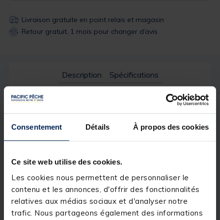
Livraison gratuite en point relais et magasin
Retour gratuit, 1 mois pour changer d’avis
Description
Spécifications
Description & détails
Consentement
Détails
À propos des cookies
Description
Dans la catégorie des mouches émergentes,
découvrez la mouche JMC 8.
Ce site web utilise des cookies.
Les cookies nous permettent de personnaliser le
contenu et les annonces, d'offrir des fonctionnalités
Mouche idéale pour la pêche de la truite et de
relatives aux médias sociaux et d'analyser notre
l’ombre.
trafic. Nous partageons également des informations