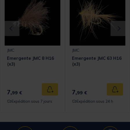
JMC
JMC
Emergente JMC 8 H16
Emergente JMC 63 H16
(x3)
(x3)
7,
7,
 au panier
Ajouter au panier
Ajouter
99 €
99 €
Expédition sous 7 jours
Expédition sous 24 h