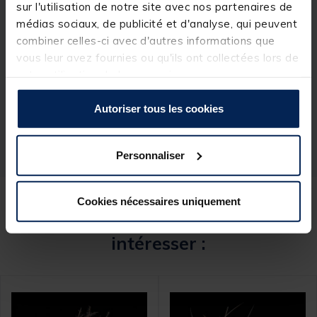
sur l'utilisation de notre site avec nos partenaires de
médias sociaux, de publicité et d'analyse, qui peuvent
combiner celles-ci avec d'autres informations que
Spécifications
vous leur avez fournies ou qu'ils ont collectées lors de
votre utilisation de leurs services.
Réf.
205624-1
Autoriser tous les cookies
Marque
JMC
Personnaliser
Cookies nécessaires uniquement
Ces produits pourraient vous
intéresser :