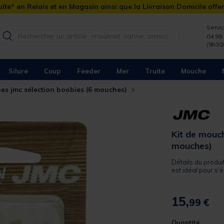
ite* en Relais et en Magasin ainsi que la Livraison Domicile offe
Servic
04 99 
(9h30
Silure
Coup
Feeder
Mer
Truite
Mouche
es jmc sélection boobies (6 mouches)
Kit de mouch
mouches)
Détails du produi
est idéal pour s'
15,
99 €
Quantité