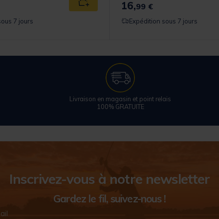
16,
Ajouter au panier
99 €
sous 7 jours
Expédition sous 7 jours
Livraison en magasin et point relais
100% GRATUITE
Inscrivez-vous à notre newsletter
Gardez le fil, suivez-nous !
ail