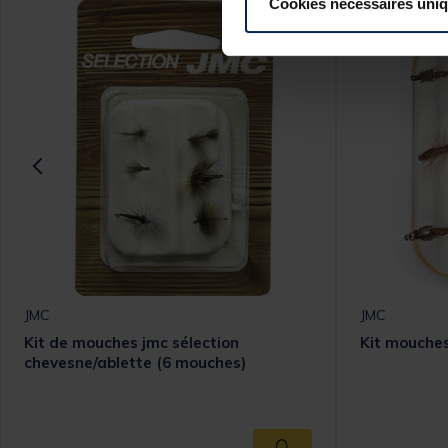
Cookies nécessaires uni
JMC
JMC
Kit de mouches jmc sélection
Kit mouches
chevesne/ablette (6 mouches)