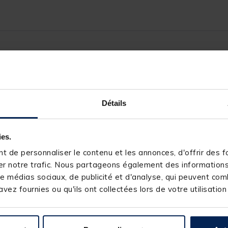
124881-1
JMC
Détails
ies.
 de personnaliser le contenu et les annonces, d'offrir des fo
r notre trafic. Nous partageons également des informations s
e médias sociaux, de publicité et d'analyse, qui peuvent comb
s produits pourraient vous intéresse
vez fournies ou qu'ils ont collectées lors de votre utilisation