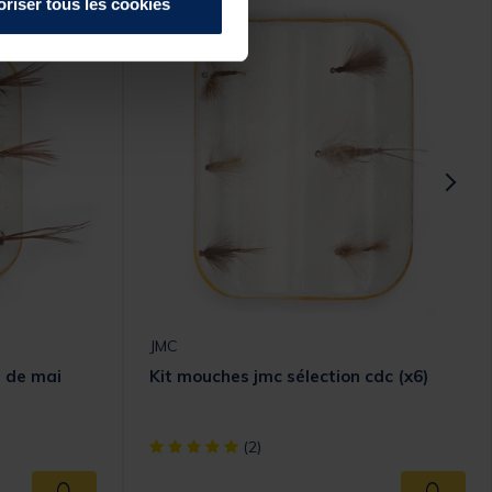
oriser tous les cookies
JMC
 de mai
Kit mouches jmc sélection cdc (x6)
omer Rating
[object Object] out of 5 Customer Rating
(2)