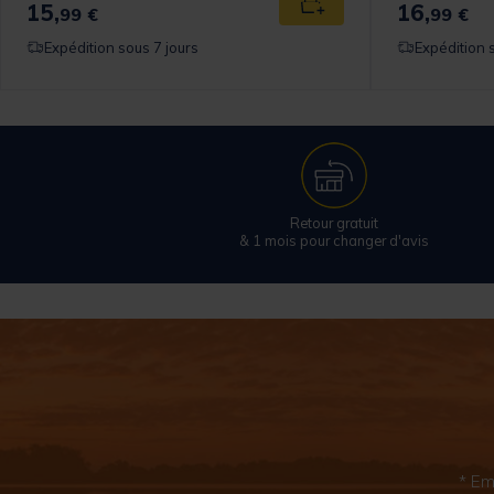
15,
16,
 au panier
Ajouter au panier
99 €
99 €
Expédition sous 7 jours
Expédition 
Retour gratuit
& 1 mois pour changer d'avis
* Em