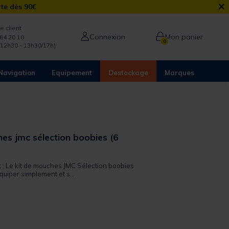
×
rte dès 90€
e client
Connexion
Mon panier
64 20 10
0
/12h30 - 13h30/17h)
Navigation
Equipement
Destockage
Marques
es jmc sélection boobies (6
t : Le kit de mouches JMC Sélection boobies
équiper simplement et s...