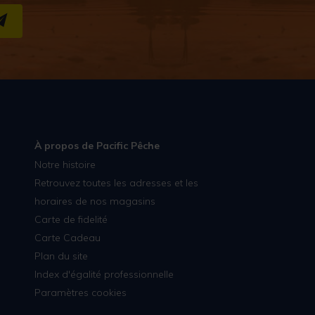
S''INSCRIRE
À propos de Pacific Pêche
Notre histoire
Retrouvez toutes les adresses et les
horaires de nos magasins
Carte de fidelité
Carte Cadeau
Plan du site
Index d'égalité professionnelle
Paramètres cookies