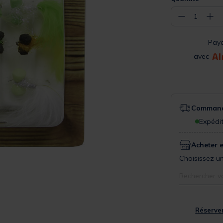
−
+
1
Pay
avec
Commande
Expédit
Acheter 
Choisissez un
Rechercher v
Réserver