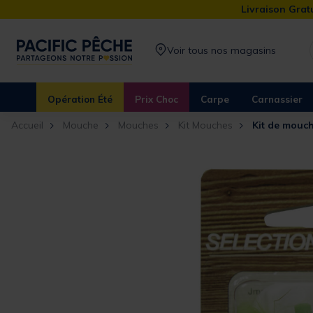
Livraison Gratu
Voir tous nos magasins
Opération Été
Prix Choc
Carpe
Carnassier
Accueil
Mouche
Mouches
Kit Mouches
Kit de mouch