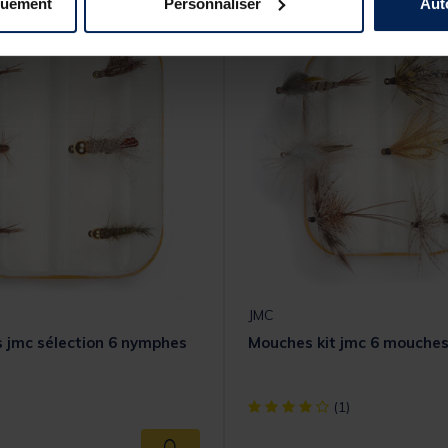
quement
Personnaliser
Aut
JMC
 jmc sélection 6 nymphes
Mouches kit jmc 6 mouches
[object Object] out of 5 Cust
(1)