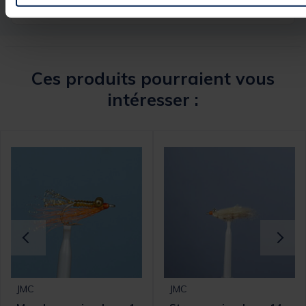
Ces produits pourraient vous
intéresser :
JMC
JMC