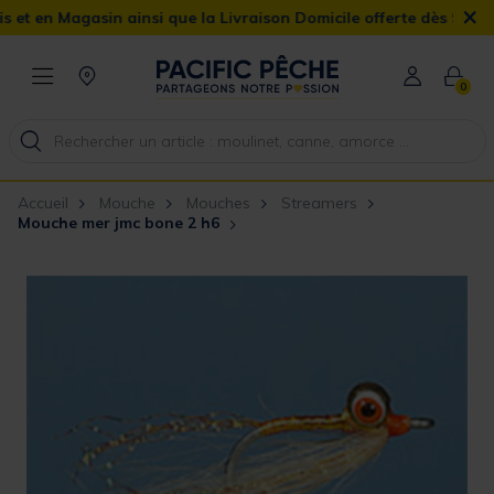
×
n Magasin ainsi que la Livraison Domicile offerte dès 90€
0
Accueil
Mouche
Mouches
Streamers
Mouche mer jmc bone 2 h6