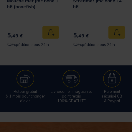
Mouche mer jmc bone 1
Streamer jmc bone 14
h6 (bonefish)
h6
5,
5,
 au panier
Ajouter au panier
Ajouter
49 €
49 €
Expédition sous 24 h
Expédition sous 24 h
Retour gratuit
Livraison en magasin et
Paiement
& 1 mois pour changer
point relais
sécurisé CB
d'avis
100% GRATUITE
& Paypal