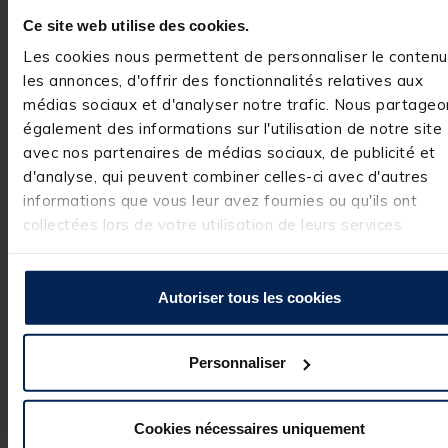
Avis du
09/09/2016
, suite
expérience du
23/08/2016
Ce site web utilise des cookies.
Basé sur
1
avis soumis à un
contrôle
Les cookies nous permettent de personnaliser le contenu
Utile
(0)
Voir tous les avis sur ce site
Signaler
les annonces, d'offrir des fonctionnalités relatives aux
5
étoiles
1
médias sociaux et d'analyser notre trafic. Nous partageo
4
étoiles
0
également des informations sur l'utilisation de notre site
1
avec nos partenaires de médias sociaux, de publicité et
3
étoiles
0
d'analyse, qui peuvent combiner celles-ci avec d'autres
2
étoiles
0
informations que vous leur avez fournies ou qu'ils ont
1
étoile
0
collectées lors de votre utilisation de leurs services.
Autoriser tous les cookies
Personnaliser
Cookies nécessaires uniquement