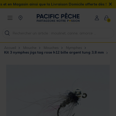
×
n Magasin ainsi que la Livraison Domicile offerte dès 90€
0
Accueil
Mouche
Mouches
Nymphes
Kit 3 nymphes jigs tag rose h12 bille argent tung 3,8 mm