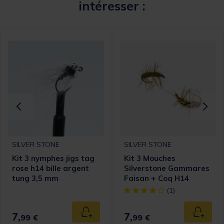
intéresser :
SILVER STONE
SILVER STONE
Kit 3 nymphes jigs tag
Kit 3 Mouches
rose h14 bille argent
Silverstone Gammares
tung 3,5 mm
Faisan + Coq H14
[object Object] out of 5 Cust
(1)
7,
7,
 au panier
Ajouter au panier
Ajouter
99 €
99 €