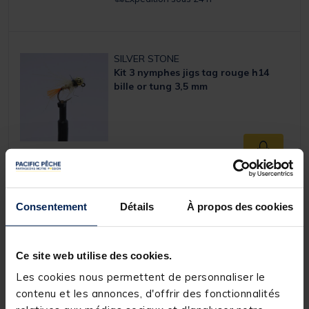
SILVER STONE
Kit 3 nymphes jigs tag rouge h14
bille or tung 3,5 mm
7,
Ajouter a
99 €
Expédition sous 24 h
Consentement
Détails
À propos des cookies
SILVER STONE
Kit 3 nymphes jigs tag rouge h12
Ce site web utilise des cookies.
bille or tung 3,8 mm
Les cookies nous permettent de personnaliser le
contenu et les annonces, d'offrir des fonctionnalités