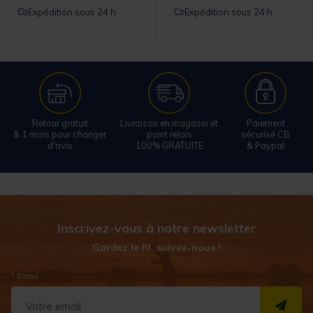
Expédition sous 24 h
Expédition sous 24 h
Retour gratuit
Livraison en magasin et
Paiement
& 1 mois pour changer
point relais
sécurisé CB
d'avis
100% GRATUITE
& Paypal
Inscrivez-vous à notre newsletter
Gardez le fil, suivez-nous !
* Email