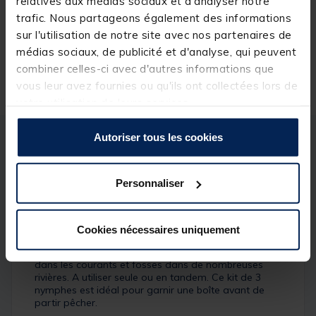
relatives aux médias sociaux et d'analyser notre
trafic. Nous partageons également des informations
7,
Ajouter a
99 €
sur l'utilisation de notre site avec nos partenaires de
Expédition sous 24 h
médias sociaux, de publicité et d'analyse, qui peuvent
combiner celles-ci avec d'autres informations que
vous leur avez fournies ou qu'ils ont collectées lors de
votre utilisation de leurs services.
Autoriser tous les cookies
Description
Spécifications
Personnaliser
Description & détails
Description
Cookies nécessaires uniquement
Les nymphes Jigs à tag rose h12 sont redoutables
dans les courants et fosses dans de nombreuses
rivières. A utiliser seule ou en tandem. Ce kit de 3
nymphes est idéal pour garnir une boîte avant de
partir pêcher.