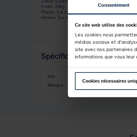
Creux: 0.30m
Consentement
Poids: 35kg
Places: 2 à 3
Moteur: 3cv max.
Ce site web utilise des cook
Les cookies nous permettent
médias sociaux et d'analyse
site avec nos partenaires d
Spécifications
informations que vous leur a
Réf.
Cookies nécessaires uni
Marque