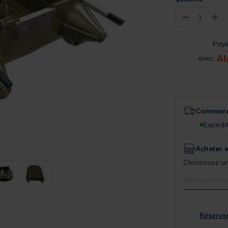
−
+
1
Pay
avec
Commande
Expédit
Acheter 
Choisissez un
Rechercher v
Réserver