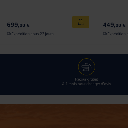
699,
449,
 au panier
Ajouter au panier
00 €
00 €
Expédition sous 22 jours
Expédition 
Retour gratuit
& 1 mois pour changer d'avis