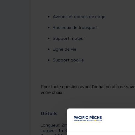
Avirons et dames de nage
Rouleaux de transport
Support moteur
Ligne de vie
Support godille
Pour toute question avant l’achat ou afin de savo
votre choix.
Détails
Longueur: 2m25
Largeur: 1m33