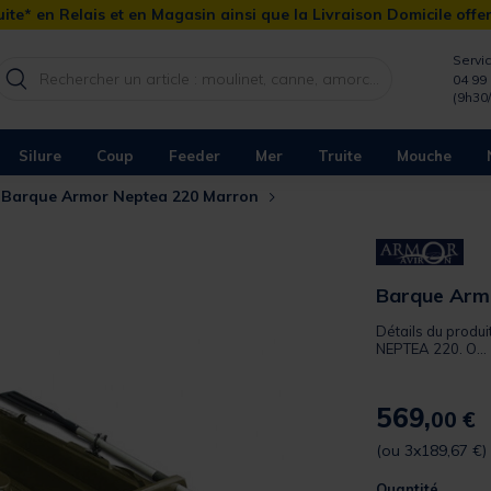
ite* en Relais et en Magasin ainsi que la Livraison Domicile offe
Servic
04 99 
(9h30
Silure
Coup
Feeder
Mer
Truite
Mouche
Barque Armor Neptea 220 Marron
Barque Arm
Détails du produit
NEPTEA 220. O...
569,
00 €
(ou 3x189,67 €)
Quantité