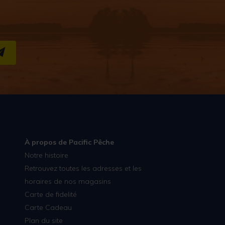
S''INSCRIRE
À propos de Pacific Pêche
Notre histoire
Retrouvez toutes les adresses et les
horaires de nos magasins
Carte de fidelité
Carte Cadeau
Plan du site