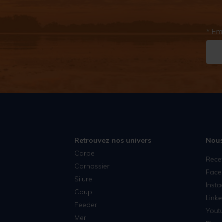
* Em
Retrouvez nos univers
Nous
Carpe
Rece
Carnassier
Face
Silure
Inst
Coup
Linke
Feeder
Yout
Mer