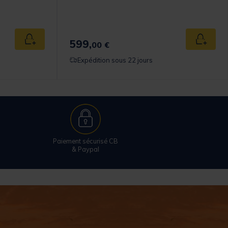
omer Rating
599,
Ajouter au panier
Ajouter
00 €
Expédition sous 22 jours
Paiement sécurisé CB
& Paypal