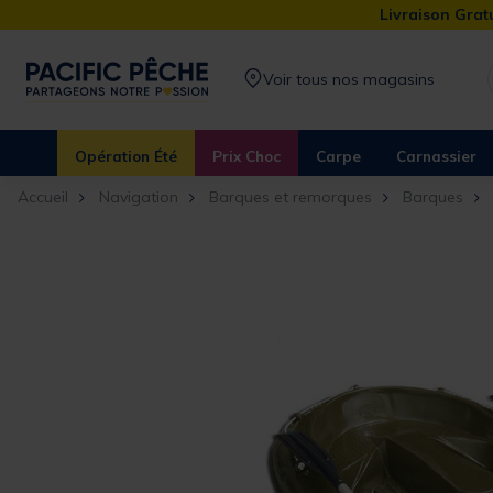
Livraison Gratu
Voir tous nos magasins
Opération Été
Prix Choc
Carpe
Carnassier
Accueil
Navigation
Barques et remorques
Barques