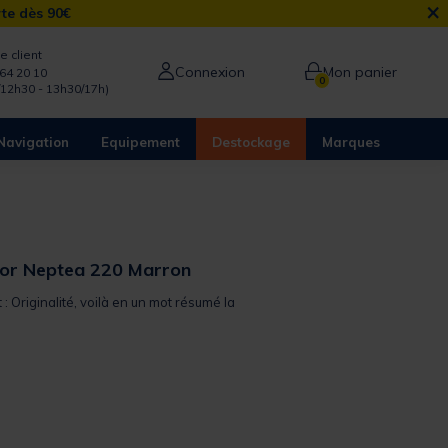
×
rte dès 90€
e client
Connexion
Mon panier
64 20 10
0
/12h30 - 13h30/17h)
Navigation
Equipement
Destockage
Marques
or Neptea 220 Marron
 : Originalité, voilà en un mot résumé la