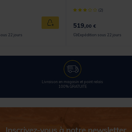
[object Object] out of 5 Cust
(2)
519,
Ajouter au panier
00 €
sous 22 jours
Expédition sous 22 jours
Livraison en magasin et point relais
100% GRATUITE
Inscrivez-vous à notre newsletter