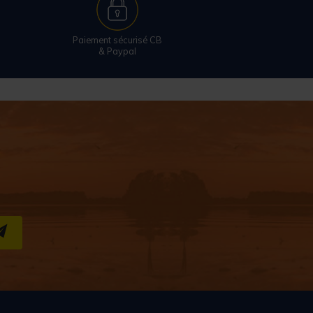
Paiement sécurisé CB
& Paypal
S''INSCRIRE