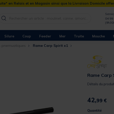
ite* en Relais et en Magasin ainsi que la Livraison Domicile offe
Servic
04 99 
(9h30
Silure
Coup
Feeder
Mer
Truite
Mouche
s pnemuatiques
Rame Carp Spirit x1
Rame Carp S
Détails du produi
42,
99 €
Quantité