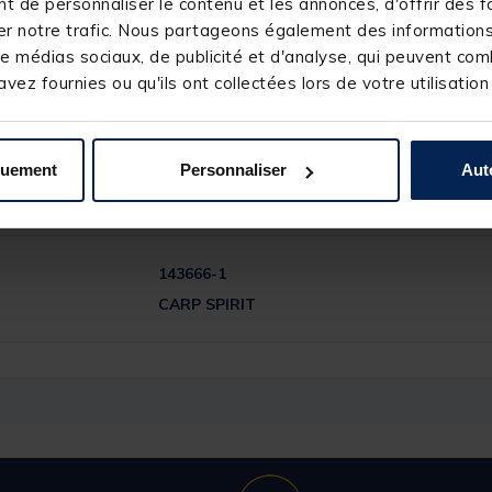
 de personnaliser le contenu et les annonces, d'offrir des fo
r notre trafic. Nous partageons également des informations s
e médias sociaux, de publicité et d'analyse, qui peuvent comb
vez fournies ou qu'ils ont collectées lors de votre utilisation
quement
Personnaliser
Aut
143666-1
CARP SPIRIT