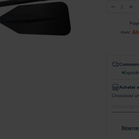
−
+
1
Pay
avec
Commande
Expédit
Acheter 
Choisissez un
Rechercher v
Réserver