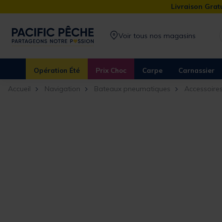
Livraison Gratu
Voir tous nos magasins
Opération Été
Prix Choc
Carpe
Carnassier
Accueil
Navigation
Bateaux pneumatiques
Accessoire