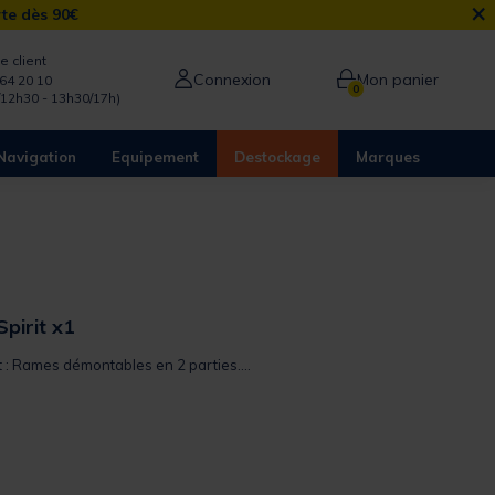
×
rte dès 90€
e client
Connexion
Mon panier
64 20 10
0
/12h30 - 13h30/17h)
Navigation
Equipement
Destockage
Marques
pirit x1
t : Rames démontables en 2 parties....