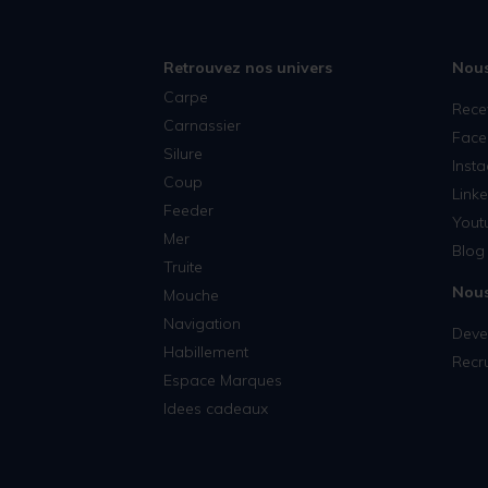
Retrouvez nos univers
Nous
Carpe
Rece
Carnassier
Face
Silure
Inst
Coup
Linke
Feeder
Yout
Mer
Blog 
Truite
Nous
Mouche
Navigation
Deven
Habillement
Recr
Espace Marques
Idees cadeaux