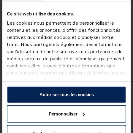
en bateau. Ces modèles sont dotés de nombreuses
caractéristiques, dont:
• Système de chambres à air (200 : 2 chambres)
Ce site web utilise des cookies.
• Toile résistante de 0,7 mm avec côtés et base
Les cookies nous permettent de personnaliser le
renforcés pour une protection supplémentaire
• Plancher à lattes (largeur des lattes 20 cm)
contenu et les annonces, d'offrir des fonctionnalités
• Siège amovible et réglable
relatives aux médias sociaux et d'analyser notre
• Corde latérale
trafic. Nous partageons également des informations
• Rames noires amovibles avec vis de fixation
• Tableau arrière avec plaque de support moteur
sur l'utilisation de notre site avec nos partenaires de
• Valves de gonflage anti retour.
médias sociaux, de publicité et d'analyse, qui peuvent
combiner celles-ci avec d'autres informations que
Détails
vous leur avez fournies ou qu'ils ont collectées lors de
votre utilisation de leurs services.
Poids : 30 Kg
Dimension : 200x125 cm
Charge Maxi : 220 kg
Autoriser tous les cookies
Nombre de place : 1
Personnaliser
Spécifications