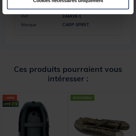
Cookies nécessaires uniquement
Réf.
244418-1
Marque
CARP SPIRIT
Ces produits pourraient vous
intéresser :
-44%
NOUVEAU