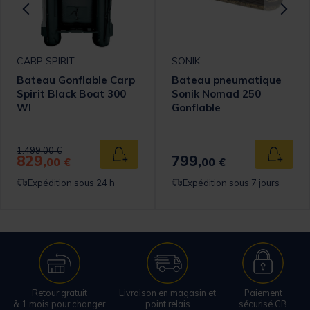
CARP SPIRIT
SONIK
Bateau Gonflable Carp
Bateau pneumatique
Spirit Black Boat 300
Sonik Nomad 250
WI
Gonflable
Price reduced from
to
1.499,00 €
829,
799,
 au panier
Ajouter au panier
Ajouter
00 €
00 €
Expédition sous 24 h
Expédition sous 7 jours
Retour gratuit
Livraison en magasin et
Paiement
& 1 mois pour changer
point relais
sécurisé CB