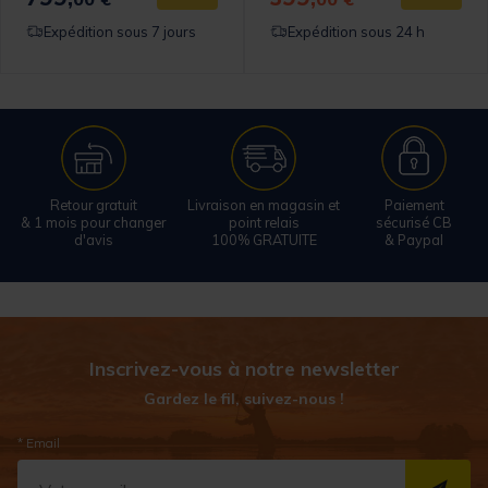
Expédition sous 7 jours
Expédition sous 24 h
Retour gratuit
Livraison en magasin et
Paiement
& 1 mois pour changer
point relais
sécurisé CB
d'avis
100% GRATUITE
& Paypal
Inscrivez-vous à notre newsletter
Gardez le fil, suivez-nous !
* Email