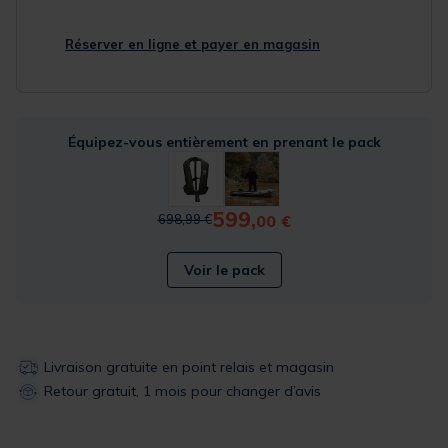
Réserver en ligne et payer en magasin
Équipez-vous entièrement en prenant le pack
599,
Price reduced from
to
00 €
698,99 €
Voir le pack
Livraison gratuite en point relais et magasin
Retour gratuit, 1 mois pour changer d’avis