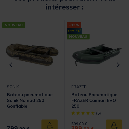
intéresser :
NOUVEAU
-33%
NOUVEAU
SONIK
FRAZER
Bateau pneumatique
Bateau Pneumatique
Sonik Nomad 250
FRAZER Caiman EVO
Gonflable
250
[object Object] out of 5 Cust
(5)
Price reduced from
to
599,00 €
799,
399,
 au panier
Ajouter au panier
Ajouter
00 €
00 €