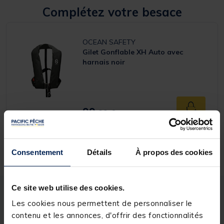
Complétez votre besace
OCEAN SAFETY
Gilet Gonflable XH Auto avec
harnais noir
99,
Ajouter a
99 €
Expédition sous 24 h
Consentement
Détails
À propos des cookies
Ce site web utilise des cookies.
Description
Spécifications
Les cookies nous permettent de personnaliser le
contenu et les annonces, d'offrir des fonctionnalités