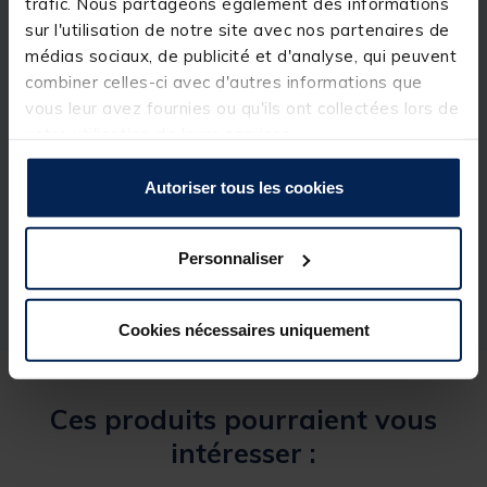
trafic. Nous partageons également des informations
également compatible avec un adaptateur c.a.
sur l'utilisation de notre site avec nos partenaires de
(vendu séparément).
médias sociaux, de publicité et d'analyse, qui peuvent
combiner celles-ci avec d'autres informations que
vous leur avez fournies ou qu'ils ont collectées lors de
votre utilisation de leurs services.
Spécifications
Autoriser tous les cookies
Réf.
157498-1
Personnaliser
Marque
GARMIN
Cookies nécessaires uniquement
Ces produits pourraient vous
intéresser :