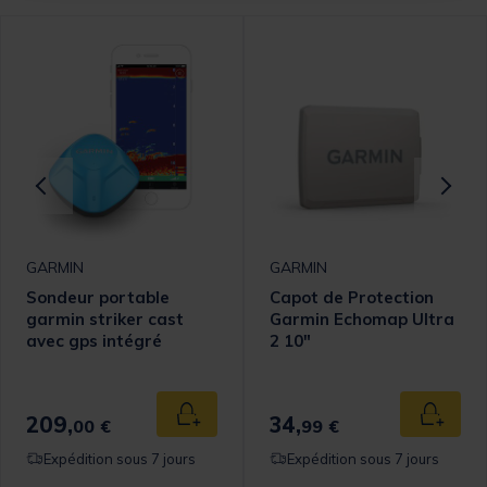
GARMIN
GARMIN
Sondeur portable
Capot de Protection
garmin striker cast
Garmin Echomap Ultra
avec gps intégré
2 10"
209,
34,
 au panier
Ajouter au panier
Ajouter
00 €
99 €
Expédition sous 7 jours
Expédition sous 7 jours