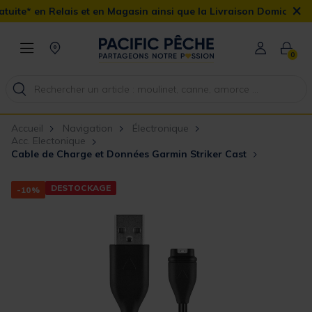
×
is et en Magasin ainsi que la Livraison Domicile offerte dès 90€
0
Accueil
Navigation
Électronique
Acc. Electonique
Cable de Charge et Données Garmin Striker Cast
DESTOCKAGE
-10%