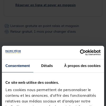
Réserver en ligne et payer en magasin
Livraison gratuite en point relais et magasin
Retour gratuit, 1 mois pour changer d’avis
Description
Spécifications
Consentement
Détails
À propos des cookies
Description & détails
Description
Ce site web utilise des cookies.
Exécutez deux tâches avec un seul câble grâce à
Les cookies nous permettent de personnaliser le
notre pince de charge/données. Branchez le câble au
contenu et les annonces, d'offrir des fonctionnalités
port USB de votre ordinateur pour recharger votre
appareil compatible et transférer des données
relatives aux médias sociaux et d'analyser notre
depuis votre ordinateur ou vers celui-ci. Ce câble est