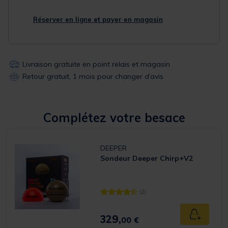
Réserver en ligne et payer en magasin
Livraison gratuite en point relais et magasin
Retour gratuit, 1 mois pour changer d’avis
Complétez votre besace
DEEPER
Sondeur Deeper Chirp+V2
(2)
[object Object] out of 5 Customer Rat
329,
Ajouter a
00 €