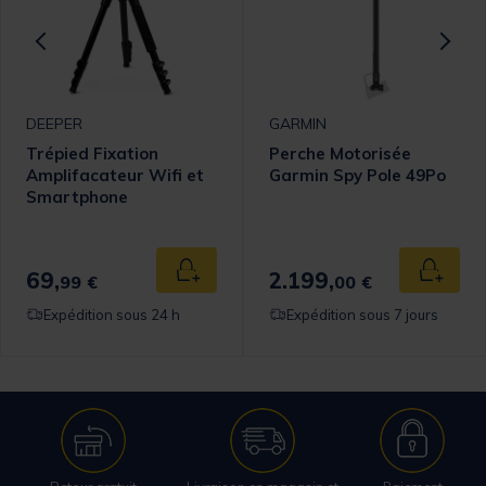
DEEPER
GARMIN
Trépied Fixation
Perche Motorisée
Amplifacateur Wifi et
Garmin Spy Pole 49Po
Smartphone
omer Rating
69,
2.199,
 au panier
Ajouter au panier
Ajouter
99 €
00 €
Expédition sous 24 h
Expédition sous 7 jours