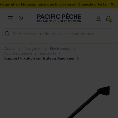
×
 en Magasin ainsi que la Livraison Domicile offerte dès 90€
0
Accueil
Navigation
Électronique
Acc. Electonique
Supports
Support Fixation sur Bateau Amorceur