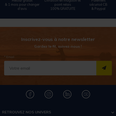
Retour gratuit
Livraison en magasin et
Paiement
& 1 mois pour changer
point relais
sécurisé CB
d'avis
100% GRATUITE
& Paypal
Inscrivez-vous à notre newsletter
Gardez le fil, suivez-nous !
* Email
S''I
RETROUVEZ NOS UNIVERS