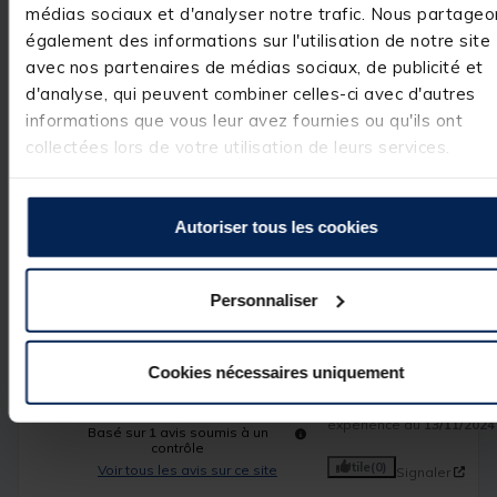
médias sociaux et d'analyser notre trafic. Nous partageo
Spécifications
également des informations sur l'utilisation de notre site
avec nos partenaires de médias sociaux, de publicité et
d'analyse, qui peuvent combiner celles-ci avec d'autres
Réf.
203559-1
informations que vous leur avez fournies ou qu'ils ont
Marque
DEEPER
collectées lors de votre utilisation de leurs services.
Autoriser tous les cookies
Avis des pêcheurs
Personnaliser
5
/
5
Avis vérifié
Cookies nécessaires uniquement
Parfait et de bonne qua
Avis du
16/12/2024
, suite
expérience du
13/11/2024
Basé sur
1
avis soumis à un
contrôle
Utile
(0)
Voir tous les avis sur ce site
Signaler