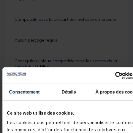
Compatible avec la plupart des bateaux amorceurs
Aucun perçage requis
Conception unique compatible avec les sonars de la
série PRO / CHIRP
Détails
CARACTÉRISTIQUES
Consentement
Détails
À propos des coo
Longueur allongée de 18 à 28 cm
Couloir noir
Matière plastique et acier inoxydable
Ce site web utilise des cookies.
Les cookies nous permettent de personnaliser le contenu
les annonces, d'offrir des fonctionnalités relatives aux