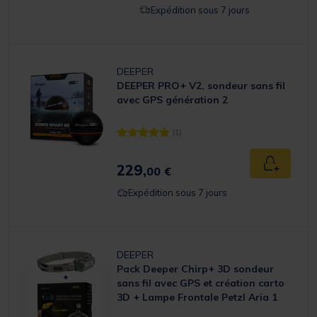
Expédition sous 7 jours
DEEPER
DEEPER PRO+ V2, sondeur sans fil
avec GPS génération 2
(1)
[object Object] out of 5 Customer Rating
229,
Ajouter a
00 €
Expédition sous 7 jours
DEEPER
Pack Deeper Chirp+ 3D sondeur
sans fil avec GPS et création carto
3D + Lampe Frontale Petzl Aria 1
Camo