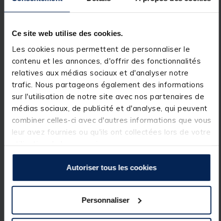
Tubes. Une solution sûre, pratique et fiable !
Il suffit simplement de fixer le support à votre
embarcation grâce à la pince C-Clamp, de placer
votre smartphone dans le support et de régler le
Ce site web utilise des cookies.
bras du support. Installez vous vous, démarrer votre
appli Deeper !
Les cookies nous permettent de personnaliser le
contenu et les annonces, d'offrir des fonctionnalités
Détails
relatives aux médias sociaux et d'analyser notre
Caractéristiques :
trafic. Nous partageons également des informations
sur l'utilisation de notre site avec nos partenaires de
1 BRAS AMOVIBLE
médias sociaux, de publicité et d'analyse, qui peuvent
1 C-CLAMP
1 SUPPORT SMARTPHONE
combiner celles-ci avec d'autres informations que vous
1 T-BOLT
leur avez fournies ou qu'ils ont collectées lors de votre
1 DRAGONNE
utilisation de leurs services.
Dimensions (mm) : 280
Poids : 0450
Kg
Autoriser tous les cookies
Personnaliser
Spécifications