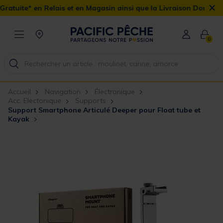
×
ais et en Magasin ainsi que la Livraison Domicile offerte dès 90€
0
Accueil
Navigation
Électronique
Acc. Electonique
Supports
Support Smartphone Articulé Deeper pour Float tube et
Kayak