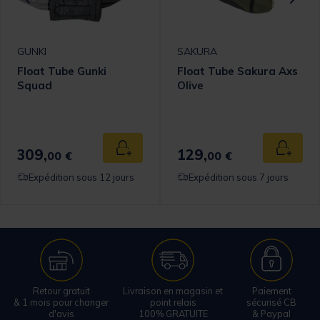
GUNKI
SAKURA
Float Tube Gunki
Float Tube Sakura Axs
Squad
Olive
309,
129,
 au panier
Ajouter au panier
Ajouter
00 €
00 €
Expédition sous 12 jours
Expédition sous 7 jours
Retour gratuit
Livraison en magasin et
Paiement
& 1 mois pour changer
point relais
sécurisé CB
d'avis
100% GRATUITE
& Paypal