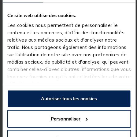
Ce site web utilise des cookies.
Préchargé avec un fond de carte mondial, vous avez
Les cookies nous permettent de personnaliser le
la possibilité d'effectuer une mise à niveau vers C-
MAP DISCOVER® ou d'autres fournisseurs de cartes.
contenu et les annonces, d'offrir des fonctionnalités
Eagle vous offre tout ce dont vous avez besoin pour
relatives aux médias sociaux et d'analyser notre
découvrir les meilleurs spots de pêche et vous y
trafic. Nous partageons également des informations
rendre.
sur l'utilisation de notre site avec nos partenaires de
médias sociaux, de publicité et d'analyse, qui peuvent
combiner celles-ci avec d'autres informations que vous
leur avez fournies ou qu'ils ont collectées lors de votre
Mise à niveau vers C-MAP DISCOVER®
utilisation de leurs services.
Autoriser tous les cookies
Tout ce dont vous avez besoin pour tirer le meilleur
parti de vos sorties, grâce à une couverture étendue
des zones intérieures et côtières sur des
cartographies extrêmement détaillées et précises.
Personnaliser
Avec C-MAP®, voyez les choses à votre façon.