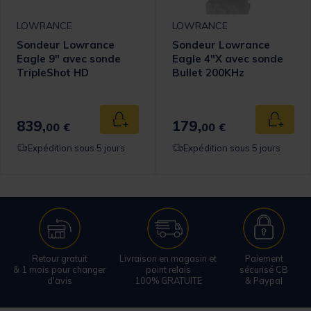
LOWRANCE
LOWRANCE
Sondeur Lowrance
Sondeur Lowrance
Eagle 9" avec sonde
Eagle 4"X avec sonde
TripleShot HD
Bullet 200KHz
839,
179,
 au panier
Ajouter au panier
Ajouter
00 €
00 €
Expédition sous 5 jours
Expédition sous 5 jours
Retour gratuit
Livraison en magasin et
Paiement
& 1 mois pour changer
point relais
sécurisé CB
d'avis
100% GRATUITE
& Paypal