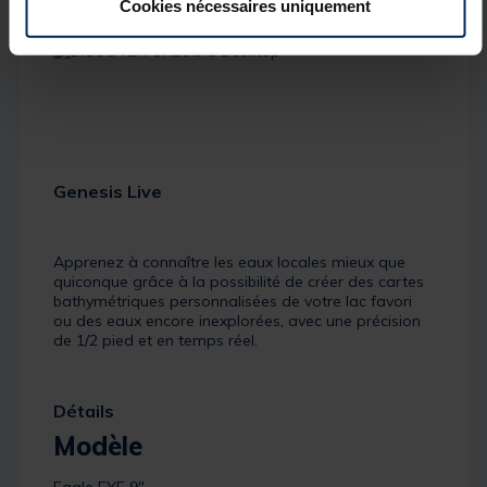
Cookies nécessaires uniquement
Genesis Live
Apprenez à connaître les eaux locales mieux que
quiconque grâce à la possibilité de créer des cartes
bathymétriques personnalisées de votre lac favori
ou des eaux encore inexplorées, avec une précision
de 1/2 pied et en temps réel.
Détails
Modèle
Eagle EYE 9"