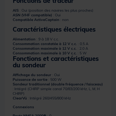
Fonctions de traceur
AIS
: Oui (position des navires les plus proches)
ASN (VHF compatible)
: Oui
Compatible ActiveCaptain
: non
Caractéristiques électriques
Alimentation
: 9 à 18 V c.c.
Consommation constatée à 12 V c.c.
: 0,5 A
Consommation maximale à 12 V c.c.
: 2,0 A
Consommation maximale à 10 V c.c.
: 5 W
Fonctions et caractéristiques
du sondeur
Affichage du sondeur
: Oui
Puissance de sortie
: 500 W
Sondeur traditionnel (double fréquence / faisceau)
: Intégré (CHIRP simple canal 70/83/200 kHz, L, M, H
CHIRP)
ClearVü
: Intégré 260/455/800 kHz
Connexions
Ports NMEA 2000®
: 0