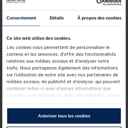
Créez instantanément des cartes de pêche
personnalisées avec des courbes bathymétriques
représentées tous les 30 cm, puis personnalisez-les
selon vos besoins. Ces cartes vous appartiennent :
Consentement
Détails
À propos des cookies
ce sont les vôtres.
Choisissez les meilleures cartes marines
Ce site web utilise des cookies.
Passez aux cartes BlueChart g3 ou BlueChart g3
Vision² ; elles intègrent toutes des données
Les cookies nous permettent de personnaliser le
Navionics, la technologie d'auto guidage ainsi que
contenu et les annonces, d'offrir des fonctionnalités
bien d'autres fonctions intéressantes. Le logement
pour carte microSD™ vous permet de stocker les
relatives aux médias sociaux et d'analyser notre
cartes supplémentaires que vous souhaitez acheter.
trafic. Nous partageons également des informations
sur l'utilisation de notre site avec nos partenaires de
Emmenez votre ECHOMAP Plus avec vous
médias sociaux, de publicité et d'analyse, qui peuvent
Lorsque vous n'êtes pas sur l'eau, conservez
combiner celles-ci avec d'autres informations que
facilement votre ECHOMAP Plus à l'abri. Aucun
tracas lié à la connexion et la déconnexion des
vous leur avez fournies ou qu'ils ont collectées lors de
câbles de l'appareil. Les câbles se branchent
votre utilisation de leurs services.
directement sur le support. Vous pouvez ainsi mettre
en place et retirer vptre ECHOMAP Plus de son
support en quelques secondes seulement.
Autoriser tous les cookies