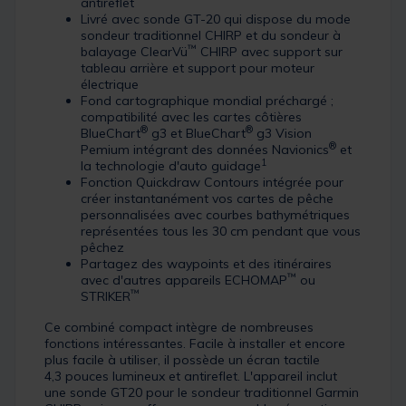
antireflet
Livré avec sonde GT-20 qui dispose du mode
sondeur traditionnel CHIRP et du sondeur à
™
balayage ClearVü
CHIRP avec support sur
tableau arrière et support pour moteur
électrique
Fond cartographique mondial préchargé ;
compatibilité avec les cartes côtières
®
®
BlueChart
g3 et BlueChart
g3 Vision
®
Pemium intégrant des données Navionics
et
1
la technologie d'auto guidage
Fonction Quickdraw Contours intégrée pour
créer instantanément vos cartes de pêche
personnalisées avec courbes bathymétriques
représentées tous les 30 cm pendant que vous
pêchez
Partagez des waypoints et des itinéraires
™
avec d'autres appareils ECHOMAP
ou
™
STRIKER
Ce combiné compact intègre de nombreuses
fonctions intéressantes. Facile à installer et encore
plus facile à utiliser, il possède un écran tactile
4,3 pouces lumineux et antireflet. L'appareil inclut
une sonde GT20 pour le sondeur traditionnel Garmin