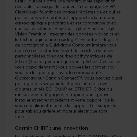
CHIRP qui vous offre une remarquable séparation
des cibles, ainsi que le sondeur à balayage CHIRP
ClearVü qui fournit des images réalistes de ce qui se
passe sous votre bateau. L'appareil inclut un fond
cartographique préchargé et est compatible avec
nos cartes côtières BlueChart g3 et BlueChart g3
Vision Premium intégrant des données Navionics et
la technologie d'auto guidage1. En outre, le logiciel
de cartographie Quickdraw Contours intégré vous
aide à créer instantanément des cartes de pêche
personnalisées avec courbes bathymétriques de
30 cm (1 pied) pendant que vous pêchez. Ces cartes
vous appartiennent ; vous pouvez les garder pour
vous ou les partager avec la communauté
Quickdraw sur Garmin Connect™. Vous pouvez aussi
partager des waypoints et des itinéraires avec
d'autres unités ECHOMAP ou STRIKER. Grâce au
mécanisme à dégagement rapide, vous pouvez
installer et retirer rapidement votre appareil de la
source d'alimentation et du support. Les supports
pour tableau arrière et moteur électrique sont
fournis.
Garmin CHIRP : une innovation
Les fonctionnalités sondeur de l'ECHOMAP Plus 42cv,