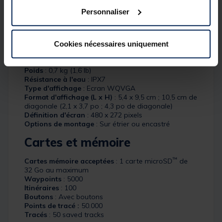
Personnaliser
Détails
Général
Cookies nécessaires uniquement
Dimensions physiques
: 10,2 x 20,4 x 0,4 cm (4,0 x
8,0 x 3,1 po)
Poids
: 0,7 kg (1,6 lb)
Résistance à l'eau
: IPX7
Type d'affichage
: Ecran WQVGA
Format d'affichage (L x H)
: 5,4 x 9,5 cm ; 10,5 cm de
diagonale (2,1 x 3,7 po ; 4,3 po de diagonale)
Définition d'écran
: 480 x 272 pixels
Options de montage
: Sur étrier ou encastré
Cartes et mémoire
™
Cartes mémoire acceptées
: 1 carte microSD
de
32 Go au maximum
Waypoints
: 5000
Itinéraires
: 100
Boutons
: Avec boutons
Points de tracé :
50.000
Tracés
: 50 saved tracks