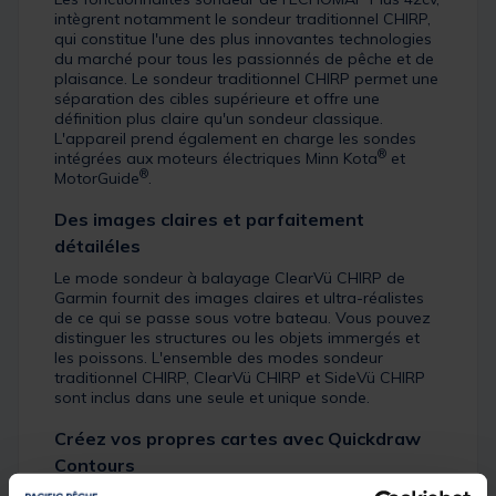
intègrent notamment le sondeur traditionnel CHIRP,
qui constitue l'une des plus innovantes technologies
du marché pour tous les passionnés de pêche et de
plaisance. Le sondeur traditionnel CHIRP permet une
séparation des cibles supérieure et offre une
définition plus claire qu'un sondeur classique.
L'appareil prend également en charge les sondes
®
intégrées aux moteurs électriques Minn Kota
et
®
MotorGuide
.
Des images claires et parfaitement
détailéles
Le mode sondeur à balayage ClearVü CHIRP de
Garmin fournit des images claires et ultra-réalistes
de ce qui se passe sous votre bateau. Vous pouvez
distinguer les structures ou les objets immergés et
les poissons. L'ensemble des modes sondeur
traditionnel CHIRP, ClearVü CHIRP et SideVü CHIRP
sont inclus dans une seule et unique sonde.
Créez vos propres cartes avec Quickdraw
Contours