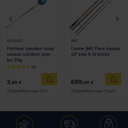
SENSAS
JMC
Flotteur sondeur coup
Canne JMC Pure équipe
sensas sondeur jean
10' soie 6 (4 brins)
luc 20g
[object Object] out of 5 Customer Rating
(8)
3,
699,
 au panier
Ajouter au panier
Ajouter
99 €
00 €
Expédition sous 24 h
Expédition sous 7 jours