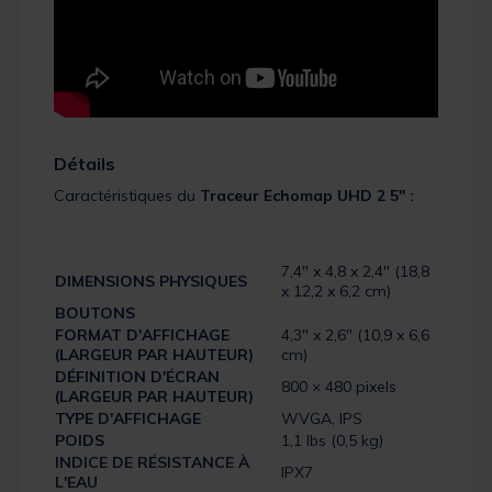
Détails
Caractéristiques du
Traceur Echomap UHD 2 5" :
7,4″ x 4,8 x 2,4″ (18,8
DIMENSIONS PHYSIQUES
x 12,2 x 6,2 cm)
BOUTONS
FORMAT D'AFFICHAGE
4,3″ x 2,6″ (10,9 x 6,6
(LARGEUR PAR HAUTEUR)
cm)
DÉFINITION D'ÉCRAN
800 × 480 pixels
(LARGEUR PAR HAUTEUR)
TYPE D'AFFICHAGE
WVGA, IPS
POIDS
1,1 lbs (0,5 kg)
INDICE DE RÉSISTANCE À
IPX7
L'EAU