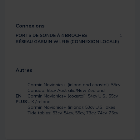
Connexions
PORTS DE SONDE À 4 BROCHES
1
RÉSEAU GARMIN WI-FI® (CONNEXION LOCALE)
Autres
Garmin Navionics+ (inland and coastal): 55cv
Canada, 55cv Australia/New Zealand
EN
Garmin Navionics+ (coastal): 54cv U.S., 55cv
PLUS
U.K./Ireland
Garmin Navionics+ (inland): 53cv U.S. lakes
Tide tables: 53cv, 54cv, 55cv, 73cv, 74cv, 75cv