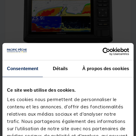
RÉSEAUX SANS FIL
Consentement
Détails
À propos des cookies
Si vous disposez d'un autre traceur ECHOMAP UHD2
compatible sur votre bateau, les modèles 5″ et 7″
peuvent partager sans fil des informations, telles
Ce site web utilise des cookies.
qu'un sondeur, des waypoints et des itinéraires, avec
lui.
Les cookies nous permettent de personnaliser le
contenu et les annonces, d'offrir des fonctionnalités
relatives aux médias sociaux et d'analyser notre
trafic. Nous partageons également des informations
sur l'utilisation de notre site avec nos partenaires de
médias sociaux, de publicité et d'analyse, qui peuvent