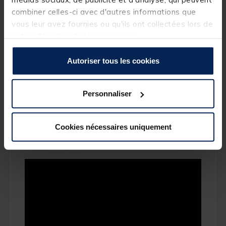
combiner celles-ci avec d'autres informations que
vous leur avez fournies ou qu'ils ont collectées lors de
votre utilisation de leurs services.
Autoriser tous les cookies
Personnaliser
APPLICATION ACTIVECAPTAIN®
Connectivité Wi-Fi intégrée pour le couplage
avec l'ActiveCaptain gratuite et complète pour
Cookies nécessaires uniquement
l'accès à la fonction OneChart™, aux mises à jour
logicielles, aux données de la communauté Garmin
2
QuickDraw™, etc
.