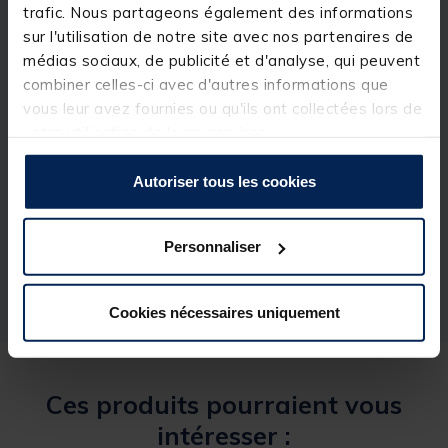
Détails
trafic. Nous partageons également des informations
sur l'utilisation de notre site avec nos partenaires de
médias sociaux, de publicité et d'analyse, qui peuvent
combiner celles-ci avec d'autres informations que
vous leur avez fournies ou qu'ils ont collectées lors de
votre utilisation de leurs services.
Spécifications
Autoriser tous les cookies
Réf.
135077-1
Personnaliser
Marque
SEVEN BASS
Cookies nécessaires uniquement
Ces produits pourraient vous
intéresser :