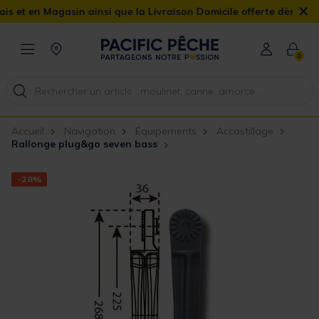
×
t en Magasin ainsi que la Livraison Domicile offerte dès 90€
0
Accueil
Navigation
Équipements
Accastillage
Rallonge plug&go seven bass
-28%