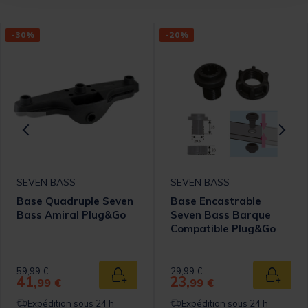
-30%
-20%
SEVEN BASS
SEVEN BASS
Base Quadruple Seven
Base Encastrable
Bass Amiral Plug&Go
Seven Bass Barque
Compatible Plug&Go
omer Rating
Price reduced from
to
Price reduced from
to
59,99 €
29,99 €
41,
23,
 au panier
Ajouter au panier
Ajouter
99 €
99 €
Expédition sous 24 h
Expédition sous 24 h