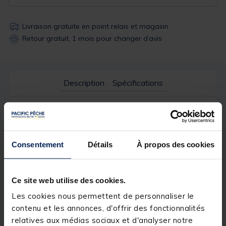
Livraison gratuite en point relais et magasin
Retour gratuit, 1 mois pour changer d’avis
Description
Spécifications
Description & détails
Description
Consentement
Détails
À propos des cookies
Intelligent système de rallonge permettant de fixer
tous les éléments et accessoires de la gamme
PLUG&GO.
Ce site web utilise des cookies.
Longueur : 22.5cm
Les cookies nous permettent de personnaliser le
contenu et les annonces, d'offrir des fonctionnalités
Largeur : 3.6cm
relatives aux médias sociaux et d'analyser notre