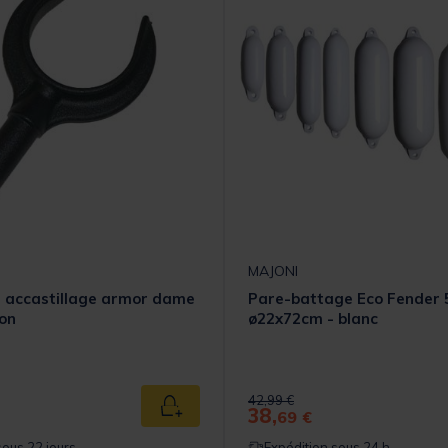
MAJONI
 accastillage armor dame
Pare-battage Eco Fender 5
on
ø22x72cm - blanc
Price reduced from
to
42,99 €
38,
Ajouter au panier
69 €
sous 22 jours
Expédition sous 24 h