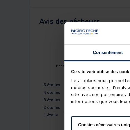
Avis des pêcheurs
5
/
5
Consentement
Basé sur
1
avis soumis à un contrôle
Ce site web utilise des cook
Voir tous les avis sur ce site
Les cookies nous permettent
5
étoiles
médias sociaux et d'analyse
4
étoiles
site avec nos partenaires d
3
étoiles
informations que vous leur a
2
étoiles
1
étoile
Cookies nécessaires uni