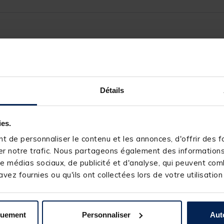
5
/
5
Avis vérifié
Bien
Détails
Avis du
27/10/2015
, suite à une expérience du
15/10/2015
par
A
Utile
(0)
Signaler
ies.
 de personnaliser le contenu et les annonces, d'offrir des fo
1
r notre trafic. Nous partageons également des informations s
0
1
e médias sociaux, de publicité et d'analyse, qui peuvent comb
0
vez fournies ou qu'ils ont collectées lors de votre utilisation
0
0
quement
Personnaliser
Aut