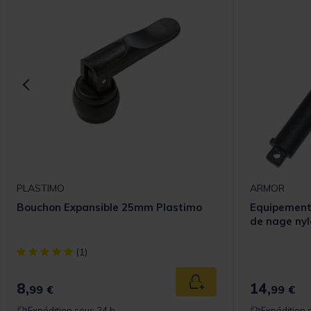
PLASTIMO
ARMOR
Bouchon Expansible 25mm Plastimo
Equipement
de nage nyl
[object Object] out of 5 Customer Rating
(1)
8,
14,
 au panier
Ajouter au panier
99 €
99 €
Expédition sous 24 h
Expédition 