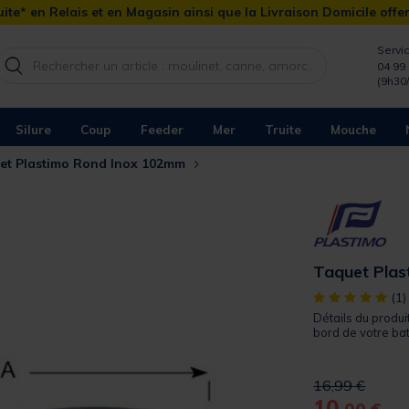
ite* en Relais et en Magasin ainsi que la Livraison Domicile offe
Servic
04 99 
(9h30
Silure
Coup
Feeder
Mer
Truite
Mouche
et Plastimo Rond Inox 102mm
Taquet Pla
[object Object]
(1)
Détails du produit
bord de votre bate
Price reduced 
to
16,99 €
10,