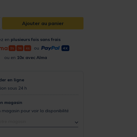
Ajouter au panier
ez en
plusieurs fois sans frais
ou
ou en
10x avec Alma
r en ligne
ion sous 24 h
en magasin
 magasin pour voir la disponibilité
otre magasin