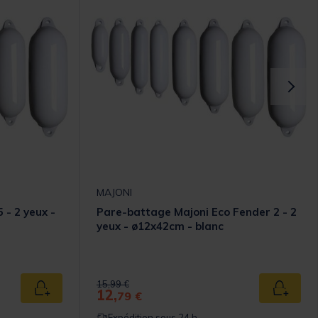
MAJONI
 - 2 yeux -
Pare-battage Majoni Eco Fender 2 - 2
yeux - ø12x42cm - blanc
Price reduced from
to
15,99 €
12,
Ajouter au panier
Ajouter
79 €
Expédition sous 24 h