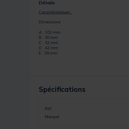
Détails
Caractéristiques :
Dimensions :
A : 102 mm
B : 30 mm
C : 52 mm
D : 42 mm
E : 28 mm
Spécifications
Réf.
Marque