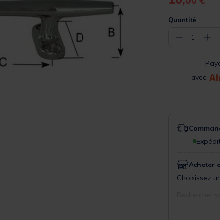
00 €
Quantité
−
+
1
Pay
avec
Commande
Expédit
Acheter 
Choisissez un
Rechercher v