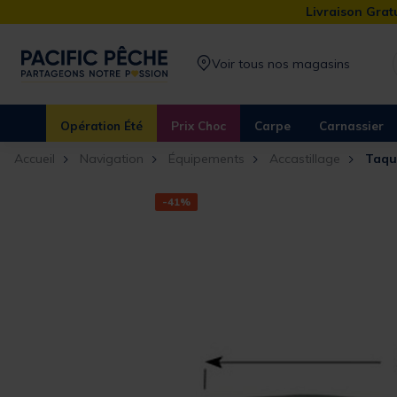
Livraison Gratu
Voir tous nos magasins
Opération Été
Prix Choc
Carpe
Carnassier
Accueil
Navigation
Équipements
Accastillage
Taqu
-41%