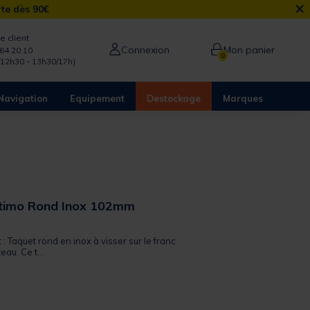
×
rte dès 90€
e client
Connexion
Mon panier
64 20 10
0
/12h30 - 13h30/17h)
Navigation
Equipement
Destockage
Marques
stimo Rond Inox 102mm
 out of 5 Customer Rating
 : Taquet rond en inox à visser sur le franc
au. Ce t...
from