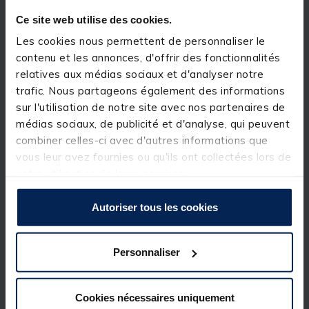
console, banc.
Ce site web utilise des cookies.
Détails
Les cookies nous permettent de personnaliser le
Caractéristiques :
contenu et les annonces, d'offrir des fonctionnalités
relatives aux médias sociaux et d'analyser notre
matière : PVC
longueur : 90mm
trafic. Nous partageons également des informations
largeur : 290mm
sur l'utilisation de notre site avec nos partenaires de
profondeur : 130mm
médias sociaux, de publicité et d'analyse, qui peuvent
fond ajouré pour evacuation eau
1er compartiment :18 emplacements (16 pour leurre,
combiner celles-ci avec d'autres informations que
1 pour couteau, 1 pour ciseaux)
vous leur avez fournies ou qu'ils ont collectées lors de
2eme compartiment : 1 emplacement pour bouteille
votre utilisation de leurs services.
fixation : ventouse ou à fixer
livré avec 3 ventouses diam 71mm
couleur : noir
Autoriser tous les cookies
Personnaliser
Spécifications
Cookies nécessaires uniquement