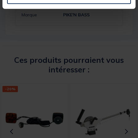
Réf.
236824-1
Marque
PIKE'N BASS
Ces produits pourraient vous
intéresser :
-20%