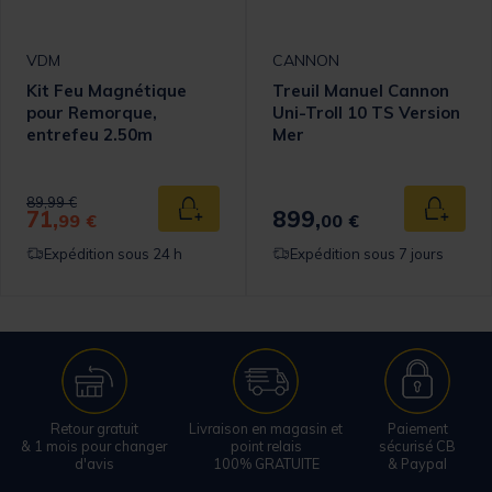
VDM
CANNON
Kit Feu Magnétique
Treuil Manuel Cannon
pour Remorque,
Uni-Troll 10 TS Version
entrefeu 2.50m
Mer
Price reduced from
to
89,99 €
71,
899,
 au panier
Ajouter au panier
Ajouter
99 €
00 €
Expédition sous 24 h
Expédition sous 7 jours
Retour gratuit
Livraison en magasin et
Paiement
& 1 mois pour changer
point relais
sécurisé CB
d'avis
100% GRATUITE
& Paypal