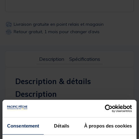
Livraison gratuite en point relais et magasin
Retour gratuit, 1 mois pour changer d’avis
Description
Spécifications
Description & détails
Description
Ce bac est l'accessoire indispensable pour équiper
votre bateau, kayak aussi bien pour la mer, qu'en
eau douce. Il vous permettra d'optimiser le
rangement sur votre embarcation. la fixation est
Consentement
Détails
À propos des cookies
facile grâce à ses ventouses ou directement à l'aide
de vis non fournies sur votre poste de pilotage,