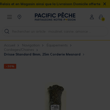
×
is et en Magasin ainsi que la Livraison Domicile offerte dès 90€
0
Accueil
Navigation
Équipements
Cordages/Chaines
Drisse Standard 8mm, 25m Corderie Mesnard
-30%