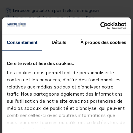
Livraison gratuite en point relais et magasin
Retour gratuit, 1 mois pour changer d’avis
Consentement
Détails
À propos des cookies
Description
Spécifications
Description & détails
Ce site web utilise des cookies.
Les cookies nous permettent de personnaliser le
contenu et les annonces, d'offrir des fonctionnalités
relatives aux médias sociaux et d'analyser notre
trafic. Nous partageons également des informations
Spécifications
sur l'utilisation de notre site avec nos partenaires de
médias sociaux, de publicité et d'analyse, qui peuvent
combiner celles-ci avec d'autres informations que
Réf.
209029-1
vous leur avez fournies ou qu'ils ont collectées lors de
Marque
CORDERIE MESNARD
votre utilisation de leurs services.