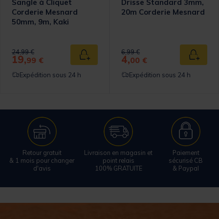
Sangle à Cliquet
Drisse Standard 3mm,
Corderie Mesnard
20m Corderie Mesnard
50mm, 9m, Kaki
Price reduced from
to
Price reduced from
to
24,99 €
6,99 €
19,
4,
 au panier
Ajouter au panier
Ajouter
99 €
00 €
Expédition sous 24 h
Expédition sous 24 h
Retour gratuit
Livraison en magasin et
Paiement
& 1 mois pour changer
point relais
sécurisé CB
d'avis
100% GRATUITE
& Paypal