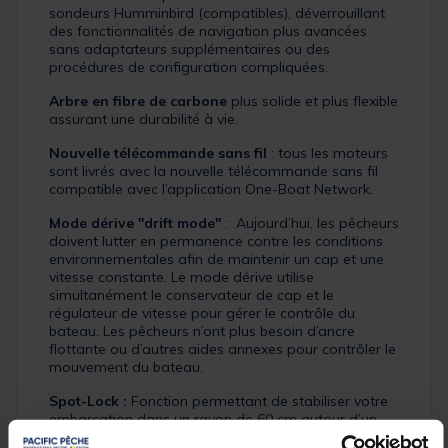
sondeurs Humminbird (compatibles), déverrouillant
des fonctionnalités de navigation plus avancées
sans adaptateurs supplémentaires ou des
procédures de configuration compliquées.
Arbre en fibre de carbone
plus solide et plus flexible
assurant une durabilité à vie.
Nouvelle télécommande sans fil
: tous les moteurs
sont livrés avec la nouvelle télécommande sans fil
compatible avec l’application One-Boat Network.
Mode dérive "drift mode"
: Aujourd’hui, les pêcheurs
doivent lutter en permanence contre les conditions
environnementales afin de maintenir un cap et une
vitesse constante. Le mode dérive utilise
simultanément le conservateur de cap et le
régulateur de vitesse pour gérer le contrôle du
bateau. Les pêcheurs n’ont plus besoin d’ancre
flottante ou d’autres aides annexes pour contrôler le
mouvement du bateau.
Spot-Lock :
Fonction permettant de stabiliser votre
embarcation dans un rayon de 60 cm autour d’un
point mémorisé dans la télécommande (ou dans le