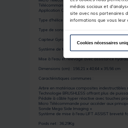
Micro Télécommande MK-1866561
Télécommande Wireless GPS avancée
OPTIO
médias sociaux et d'analyse
Application One Boat Network
site avec nos partenaires d
informations que vous leur a
Type d'hélice : Power prop, Weedless wedge 2
Type de sonde : MSI+ : Mega Side Imaging +
Capteur Gyro : Oui intégré
Cookies nécessaires uni
Système de Mise à l'eau :
Mise à l'eau et relevage avec assistance hydra
Dimensions (cm) : 156,21 x 40,64 x 35,56 cm
Caractéristiques communes :
Arbre en matériaux composites indestructibles 
Technologie BRUSHLESS offrant plus de puissan
Pédale à câble hyper réactive avec touches p
Micro Télécommande pour accéder aux principa
Sonde Mega Side Imaging +
Système de mise à l'eau LIFT ASSIST breveté fa
Poids net : 36,29Kg