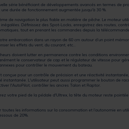
velle série bénéficiant de développements avancés en termes de pro
c une durée de fonctionnement augmentée jusqu'à 30 %.
tème de navigation le plus fiable en matière de pêche. Le moteur ut
négalées. Définissez des Spot-Locks, enregistrez des routes, contrôlez
tomatiques, tout en prenant les commandes depuis la télécommande 
 votre embarcation dans un rayon de 60 cm autour d’un point mémo
er les effets du vent, du courant, etc…
êcheurs doivent lutter en permanence contre les conditions environn
tanément le conservateur de cap et le régulateur de vitesse pour gér
s annexes pour contrôler le mouvement du bateau.
t conçue pour un contrôle de précision et une réactivité instantanée,
té instantanée. L'utilisateur peut aussi programmer le bouton de racc
tiver l'AutoPilot, contrôler les ancres Talon et Raptor.
rez votre pied de la pédale d'Ultrex, la tête du moteur reste pointée
iser toutes les informations sur la consommation et l’autonomie en u
dessous de 20%.