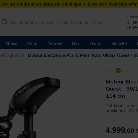
ite* en Relais et en Magasin ainsi que la Livraison Domicile offe
Servic
04 99 
(9h30
Silure
Coup
Feeder
Mer
Truite
Mouche
lectriques
Moteur Electrique Avant Minn Kota Ultrex Quest - 9
Moteur Elec
Quest - 90/
114 cm
Détails du produi
fonctions du GPS 
4.999,
00 