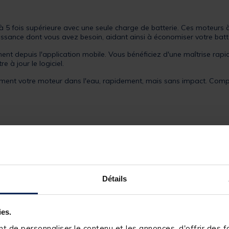
 5 fois supérieure avec une seule charge de batterie. Ces moteurs à
puissance dont vous avez besoin, aidant ainsi à économiser votre bat
ment depuis l'application mobile. Vous bénéficiez d'une maîtrise rapid
e à jour le logiciel.
ent votre moteur dans l'eau, rapidement, mais sans impact. Compor
lts
Détails
ies.
 de personnaliser le contenu et les annonces, d'offrir des fo