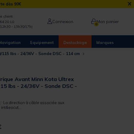
×
rte dès 90€
e client
Connexion
Mon panier
64 20 10
0
/12h30 - 13h30/17h)
Navigation
Equipement
Destockage
Marques
0/115 lbs - 24/36V - Sonde DSC - 114 cm
trique Avant Minn Kota Ultrex
115 lbs - 24/36V - Sonde DSC -
t : La direction à câble associée aux
int&eacut...
€