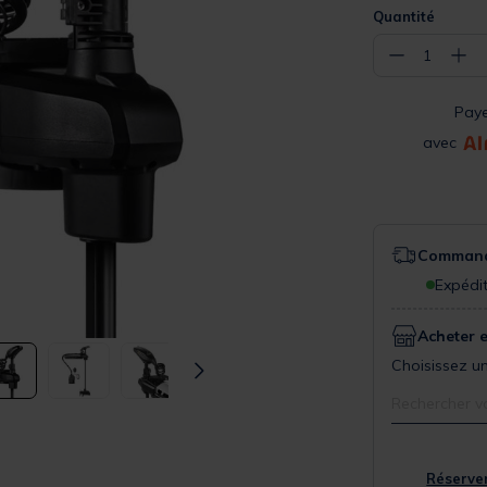
Quantité
−
+
1
Pay
avec
Commande
Expédit
Acheter 
Choisissez un
Rechercher v
Réserver