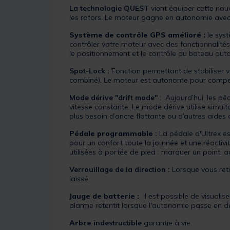
La technologie QUEST
vient équiper cette nou
les rotors. Le moteur gagne en autonomie ave
Système de contrôle GPS amélioré :
le sys
contrôler votre moteur avec des fonctionnalités i
le positionnement et le contrôle du bateau au
Spot-Lock :
Fonction permettant de stabiliser
combiné). Le moteur est autonome pour compens
Mode dérive "drift mode"
: Aujourd’hui, les p
vitesse constante. Le mode dérive utilise simul
plus besoin d’ancre flottante ou d’autres aide
Pédale programmable
:
La pédale d'Ultrex es
pour un confort toute la journée et une réactivi
utilisées à portée de pied : marquer un point, ac
Verrouillage de la direction :
Lorsque vous reti
laissé.
Jauge de batterie :
il est possible de visual
alarme retentit lorsque l'autonomie passe en 
Arbre
indestructible
garantie à vie.