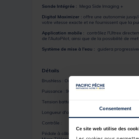
Sonde Intégrée :
Mega Side Imaging +
Digital Maximizer :
offre une autonomie jusqu'à
votre vitesse exacte et ne fournissent que la 
Application mobile :
contrôlez l'Ultrex directe
de l'AutoPilot, ainsi que de la possibilité de mettr
Système de mise à l'eau :
guidera progressivem
Détails
Brushless : Oui
Puissance : 90 Lbs en 24 volts, 115 Lbs en 36 vo
Tension batteries : 24 ou 36 Volts
Consentement
Longueur d'arbre : 114 cm
Contrôle :
Ce site web utilise des cook
Pédale à câble
Les cookies nous permettent