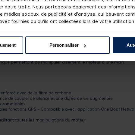
NNELLE
MK-1866655
r notre trafic. Nous partageons également des informations s
e médias sociaux, de publicité et d'analyse, qui peuvent comb
vez fournies ou qu'ils ont collectées lors de votre utilisation
quement
Personnaliser
Aut
ulique permettant de manipuler aisément le moteur à une main.
renforcé avec de la fibre de carbone
ce de couple, de silence et une durée de vie augmentée
rogrammables
les fonctions GPS - Compatible avec l'application One Boat Netwo
cilitant toutes les manipulations du moteur