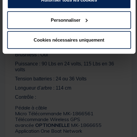
Spot-Lock et de l'AutoPilot, ainsi que de la possibilité
de mettre à jour le logiciel.
Personnaliser
Système de mise à l'eau :
guidera progressivement
votre moteur dans l'eau, rapidement, mais sans
impact. Comporte un vérin en acier inoxydable.
Cookies nécessaires uniquement
Détails
Brushless : Oui
Puissance : 90 Lbs en 24 volts, 115 Lbs en 36
volts
Tension batteries : 24 ou 36 Volts
Longueur d'arbre : 114 cm
Contrôle :
Pédale à câble
Micro Télécommande MK-1866561
Télécommande Wireless GPS
avancée
OPTIONNELLE
MK-1866655
Application One Boat Network