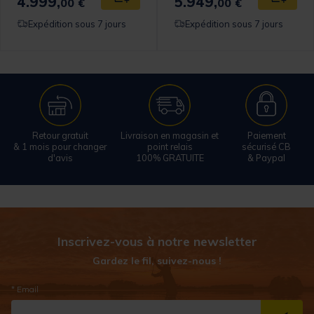
4.999,
5.949,
 au panier
Ajouter au panier
Ajouter
00 €
00 €
Expédition sous 7 jours
Expédition sous 7 jours
Retour gratuit
Livraison en magasin et
Paiement
& 1 mois pour changer
point relais
sécurisé CB
d'avis
100% GRATUITE
& Paypal
Inscrivez-vous à notre newsletter
Gardez le fil, suivez-nous !
* Email