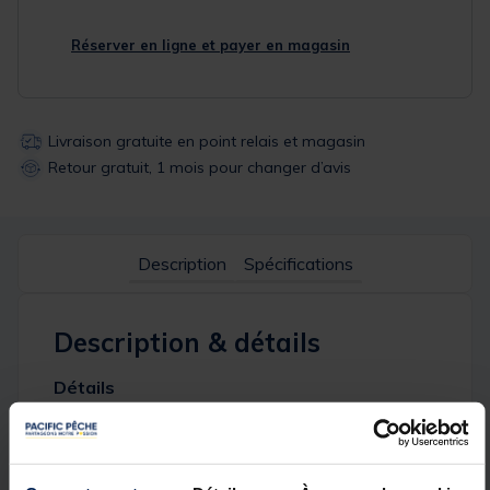
Réserver en ligne et payer en magasin
Livraison gratuite en point relais et magasin
Retour gratuit, 1 mois pour changer d’avis
Description
Spécifications
Description & détails
Détails
Le
moteur Traxxis 55
Minn Kota est idéale pour les
pêcheurs souhaitant approcher le poisson sans le
faire fuir. Discret, le moteur Traxxis 55 Minn Kota peut
être utilisé en tant que moteur principal pour les