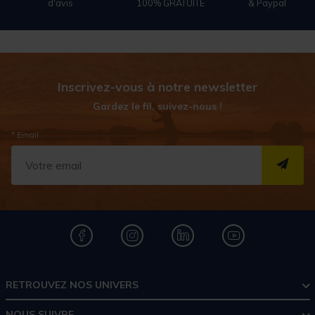
d'avis
100% GRATUITE
& Paypal
Inscrivez-vous à notre newsletter
Gardez le fil, suivez-nous !
* Email
S''I
RETROUVEZ NOS UNIVERS
NOUS SUIVRE