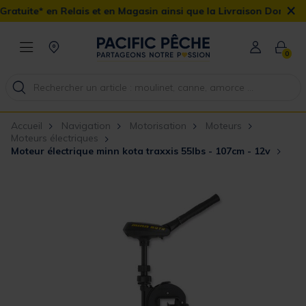
×
ais et en Magasin ainsi que la Livraison Domicile offerte dès 90€
0
Accueil
Navigation
Motorisation
Moteurs
Moteurs électriques
Moteur électrique minn kota traxxis 55lbs - 107cm - 12v