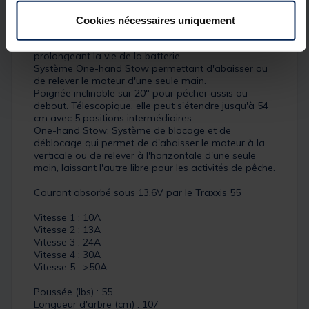
Le Système Maximizer, comme nous l'avons dit
précédemment évoqué, régule la puissance du
Cookies nécessaires uniquement
moteur, quelle que soit la vitesse du bateau,
réduisant ainsi la consommation électrique et
prolongeant la vie de la batterie.
Système One-hand Stow permettant d'abaisser ou
de relever le moteur d'une seule main.
Poignée inclinable sur 20° pour pécher assis ou
debout. Télescopique, elle peut s'étendre jusqu'à 54
cm avec 5 positions intermédiaires.
One-hand Stow: Système de blocage et de
déblocage qui permet de d'abaisser le moteur à la
verticale ou de relever à l'horizontale d'une seule
main, laissant l'autre libre pour les activités de pêche.
Courant absorbé sous 13.6V par le Traxxis 55
Vitesse 1 : 10A
Vitesse 2 : 13A
Vitesse 3 : 24A
Vitesse 4 : 30A
Vitesse 5 : >50A
Poussée (lbs) : 55
Longueur d'arbre (cm) : 107