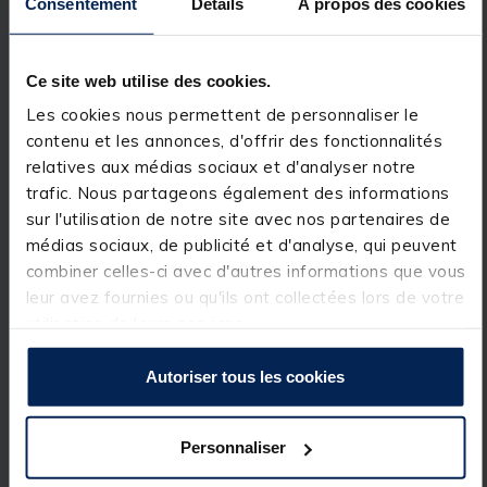
Consentement
Détails
À propos des cookies
petites embarcations ou en tant que moteur
d'appoint pour des embarcations de taille
supérieure.
Le moteur Traxxis 55
Minn Kota
dispose en outre,
Ce site web utilise des cookies.
d'un régulateur de tours/minute qui permet de choisir
la vitesse ainsi que du "Maximizer". Ce système évite
Les cookies nous permettent de personnaliser le
au moteur de tourner à plein régime même à basse
contenu et les annonces, d'offrir des fonctionnalités
ou moyenne vitesse et d'économiser la
consommation électrique.
relatives aux médias sociaux et d'analyser notre
trafic. Nous partageons également des informations
sur l'utilisation de notre site avec nos partenaires de
Caractéristiques :
médias sociaux, de publicité et d'analyse, qui peuvent
combiner celles-ci avec d'autres informations que vous
Arbre en composite souple, protégé de la rouille,
leur avez fournies ou qu'ils ont collectées lors de votre
robuste, 3 fois plus résistant que l'acier et flexible
face à un obstacle.
utilisation de leurs services.
Système Cool Quiet Power qui dissipe la chaleur et
diminue le bruit.
Autoriser tous les cookies
Support de fixation multi-positions en composite
flexible, anti-UV et indéformable.
Poignée télescopique sur tous les modèles.
Hélice Weedless Wedge-2, permet de passer au
Personnaliser
milieu dans plantes aquatiques peu importe la
vitesse utilisée, sans décharger la batterie.