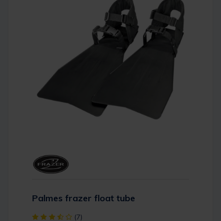
Palmes frazer float tube
[object Object] out of 5 Customer Rating
(7)