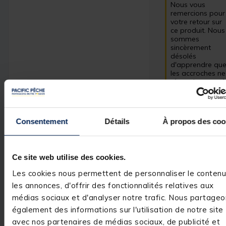
Nous vous 
remercions pour 
votre retour sur 
ce produit. Nous 
sommes 
sincèrement 
désolés 
d'apprendre que
les accroches ne 
répondent pas à
vos attentes et 
comprenons 
votre frustration.
Nous vous 
Consentement
Détails
À propos des coo
invitons à 
contacter notre 
service client 
pour discuter de 
Ce site web utilise des cookies.
votre expérience 
et trouver une 
Les cookies nous permettent de personnaliser le contenu
solution. 

les annonces, d'offrir des fonctionnalités relatives aux
Bien 
médias sociaux et d'analyser notre trafic. Nous partageo
cordialement.

également des informations sur l'utilisation de notre site
L’équipe 
pacificpeche
avec nos partenaires de médias sociaux, de publicité et