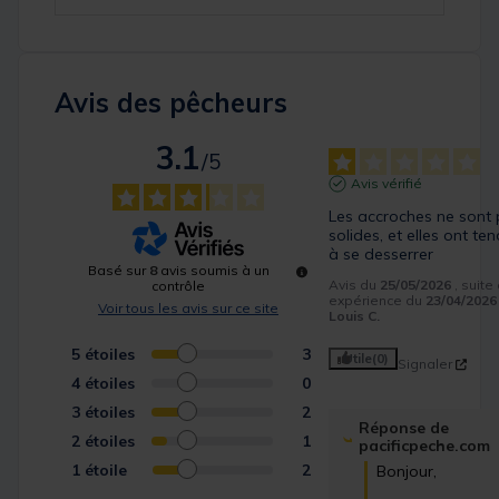
Avis des pêcheurs
3.1
/
5
Avis vérifié
Les accroches ne sont 
solides, et elles ont te
à se desserrer
Basé sur
8
avis soumis à un
Avis du
25/05/2026
, suite
contrôle
expérience du
23/04/2026
Voir tous les avis sur ce site
Louis C.
5
étoiles
3
Utile
(0)
Signaler
4
étoiles
0
3
étoiles
2
Réponse de
2
étoiles
1
pacificpeche.com
1
étoile
2
Bonjour,
