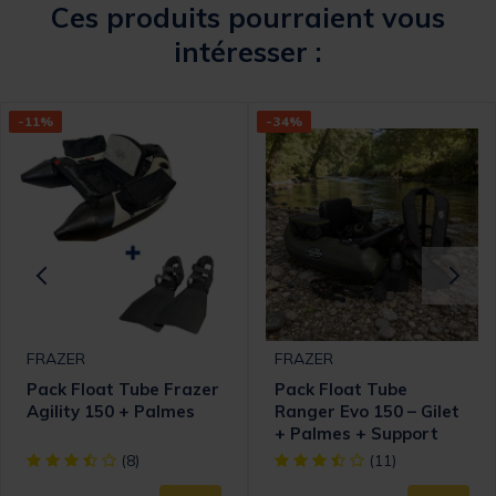
Ces produits pourraient vous
intéresser :
-11%
-34%
FRAZER
FRAZER
Pack Float Tube Frazer
Pack Float Tube
Agility 150 + Palmes
Ranger Evo 150 – Gilet
+ Palmes + Support
Sonde Offerts
omer Rating
[object Object] out of 5 Customer Rating
[object Object] out of 5 Cust
(8)
(11)