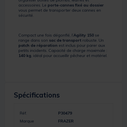
organiser boîtes de plombs, leurres et
accessoires. Le
porte-cannes fixé au dossier
vous permet de transporter deux cannes en
sécurité.
Compact une fois dégonflé, l’
Agility 150
se
range dans son
sac de transport
robuste. Un
patch de réparation
est inclus pour parer aux
petits incidents. Capacité de charge maximale :
140 kg
, idéal pour accueillir pêcheur et matériel.
Spécifications
Réf.
P30479
Marque
FRAZER