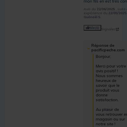
mon fils en est très co
Avis du
22/06/2025
, suite
expérience du
22/05/2025
Guénaël S.
Utile
(1)
Signaler
Réponse de
pacificpeche.com
Bonjour,

Merci pour votre 
avis positif ! 
Nous sommes 
heureux de 
savoir que le 
produit vous 
donne 
satisfaction.

Au plaisir de 
vous retrouver en
magasin ou sur 
notre site !
