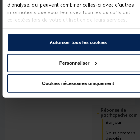
d'analyse, qui peuvent combiner celles-ci avec d'autres
informations que vous leur avez fournies ou qu'ils ont
collectées lors de votre utilisation de leurs services.
Avis vérifié
Assise inconfortable, et 
peu durable, il est déjà
Autoriser tous les cookies
après seulement 2 sortie
la ficelle retenant le bo
au trou du ballon a déjà
cédée.
Personnaliser
Avis du
25/05/2026
, suite
expérience du
23/04/2026
Louis C.
Cookies nécessaires uniquement
Utile
(0)
Signaler
Réponse de
pacificpeche.com
Bonjour,

Nous sommes 
désolés 