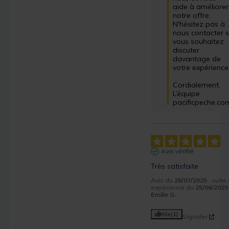
aide à améliorer 
notre offre. 
N'hésitez pas à 
nous contacter si
vous souhaitez 
discuter 
davantage de 
votre expérience.
Cordialement.

L’équipe 
pacificpeche.co
Avis vérifié
Très satisfaite
Avis du
26/07/2025
, suite
expérience du
25/06/2025
Emilie G.
Utile
(1)
Signaler