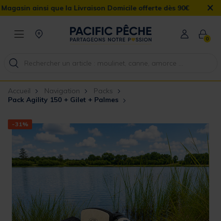
×
 que la Livraison Domicile offerte dès 90€
0
Accueil
Navigation
Packs
Pack Agility 150 + Gilet + Palmes
-31%