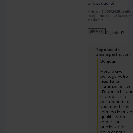
prix et qualité
Avis du
24/08/2025
, suite
expérience du
23/07/2025
Adrian M.
Utile
(2)
Signaler
Réponse de
pacificpeche.com
Bonjour,

Merci d'avoir 
partagé votre 
avis. Nous 
sommes désolés
d'apprendre que
le produit n'a 
pas répondu à 
vos attentes en 
termes de prix et
qualité. Votre 
retour est 
précieux pour 
nous et nous 