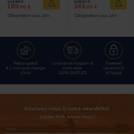
Price reduced from
to
Price reduced from
to
213,99 €
528,97 €
189,
349,
 au panier
Ajouter au panier
Ajouter
00 €
00 €
Expédition sous 24 h
Expédition sous 24 h
Retour gratuit
Livraison en magasin et
Paiement
& 1 mois pour changer
point relais
sécurisé CB
d'avis
100% GRATUITE
& Paypal
Inscrivez-vous à notre newsletter
Gardez le fil, suivez-nous !
* Email