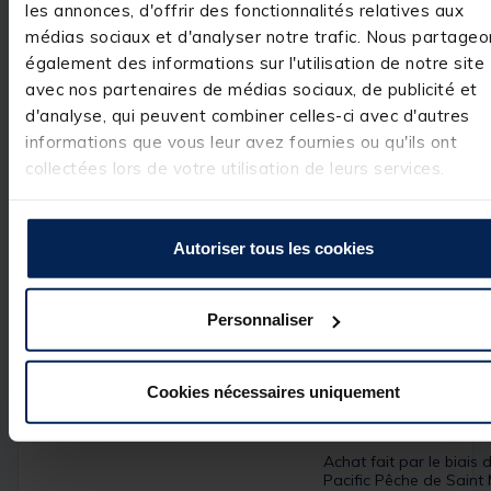
les annonces, d'offrir des fonctionnalités relatives aux
Réponse de
3
étoiles
0
médias sociaux et d'analyser notre trafic. Nous partageo
pacificpeche.com
2
étoiles
0
également des informations sur l'utilisation de notre site
Bonjour,

1
étoile
0
 Nous vous 
avec nos partenaires de médias sociaux, de publicité et
remercions pour 
d'analyse, qui peuvent combiner celles-ci avec d'autres
votre 
commentaire 
informations que vous leur avez fournies ou qu'ils ont
très positif. Nous
collectées lors de votre utilisation de leurs services.
sommes ravis 
d'avoir répondu 
à vos attentes et
de vous compter
Autoriser tous les cookies
parmi nos 
clients. C'est un 
réel plaisir.

L’équipe Pacific 
Personnaliser
Pêche
Cookies nécessaires uniquement
Avis vérifié
Achat fait par le biais d
Pacific Pêche de Saint 