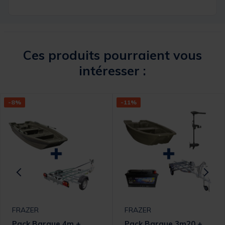
Ces produits pourraient vous
intéresser :
-8%
-11%
FRAZER
FRAZER
Pack Barque 4m +
Pack Barque 3m20 +