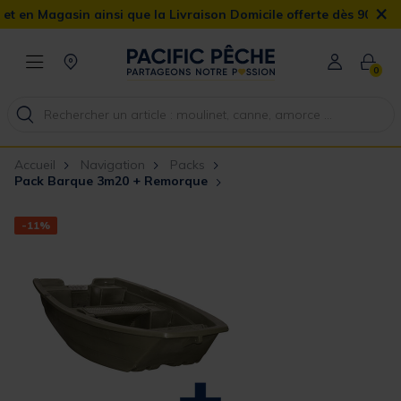
×
sin ainsi que la Livraison Domicile offerte dès 90€
0
Accueil
Navigation
Packs
Pack Barque 3m20 + Remorque
-11%