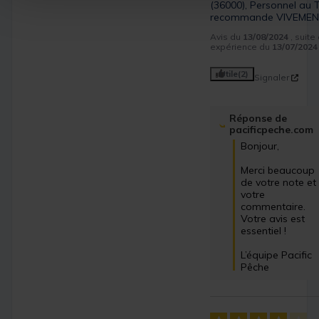
(36000), Personnel au TO
recommande VIVEMEN
Avis du
13/08/2024
, suite
expérience du
13/07/2024
Utile
(2)
Signaler
Réponse de
pacificpeche.com
Bonjour,

Merci beaucoup 
de votre note et 
votre 
commentaire. 
Votre avis est 
essentiel !

L’équipe Pacific 
Pêche