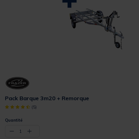
Pack Barque 3m20 + Remorque
[object Object] out of 5 Customer Rating
(5)
Quantité
−
+
1