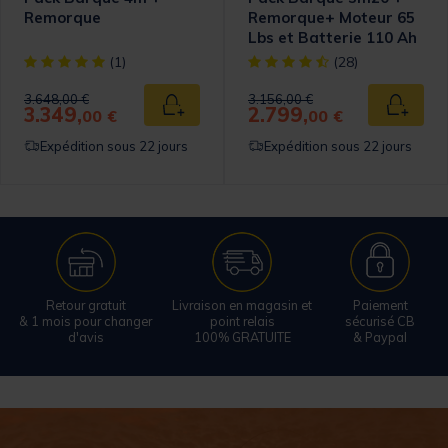
Remorque
Remorque+ Moteur 65
Lbs et Batterie 110 Ah
omer Rating
[object Object] out of 5 Customer Rating
[object Object] out of 5 Cust
(1)
(28)
Price reduced from
to
Price reduced from
to
3.648,00 €
3.156,00 €
3.349,
2.799,
 au panier
Ajouter au panier
Ajouter
00 €
00 €
Expédition sous 22 jours
Expédition sous 22 jours
Retour gratuit
Livraison en magasin et
Paiement
& 1 mois pour changer
point relais
sécurisé CB
d'avis
100% GRATUITE
& Paypal