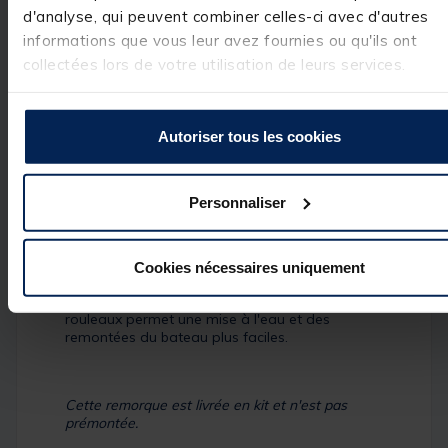
d'analyse, qui peuvent combiner celles-ci avec d'autres
Réference produit : 118016-1
informations que vous leur avez fournies ou qu'ils ont
Quantité: 1
collectées lors de votre utilisation de leurs services.
Description
Autoriser tous les cookies
Remorque
pouvant accueillir un
bateau jusqu'à
4m50
et
350kg
. Equipé de grandes roues en
Personnaliser
taille 13 pouces elle vous permettra de prendre
la route sur de longs trajets avec une garantie
de sécurité.
Ces 2 rampes de patins réglables en hauteur
Cookies nécessaires uniquement
s'adapteront à différents profil de coque de
bateau. Le balancier de quille muni de 3
rouleaux permet une mise à l'eau et des
remontées du bateau plus faciles.
Cette remorque est livrée en kit et n'est pas
prémontée.