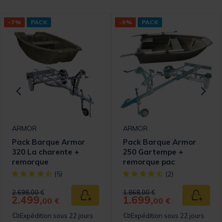
-7%
PACK
-9%
PACK
ARMOR
ARMOR
Pack Barque Armor
Pack Barque Armor
320 La charente +
250 Gartempe +
remorque
remorque pac
omer Rating
[object Object] out of 5 Customer Rating
[object Object] out of 5 Cust
(5)
(2)
Price reduced from
to
Price reduced from
to
2.698,00 €
1.868,00 €
2.499,
1.699,
 au panier
Ajouter au panier
Ajouter
00 €
00 €
Expédition sous 22 jours
Expédition sous 22 jours