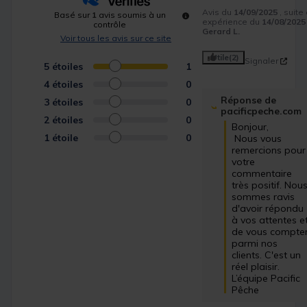
Avis du
14/09/2025
, suite
Basé sur
1
avis soumis à un
expérience du
14/08/2025
contrôle
Gerard L.
Voir tous les avis sur ce site
Utile
(2)
Signaler
5
étoiles
1
4
étoiles
0
Réponse de
3
étoiles
0
pacificpeche.com
2
étoiles
0
Bonjour,

1
étoile
0
 Nous vous 
remercions pour 
votre 
commentaire 
très positif. Nous
sommes ravis 
d'avoir répondu 
à vos attentes et
de vous compter
parmi nos 
clients. C'est un 
réel plaisir.

L’équipe Pacific 
Pêche