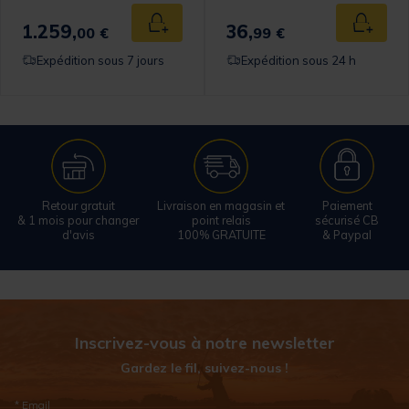
1.259,
36,
Ajouter au panier
Ajouter
00 €
99 €
Expédition sous 7 jours
Expédition sous 24 h
Retour gratuit
Livraison en magasin et
Paiement
& 1 mois pour changer
point relais
sécurisé CB
d'avis
100% GRATUITE
& Paypal
Inscrivez-vous à notre newsletter
Gardez le fil, suivez-nous !
* Email