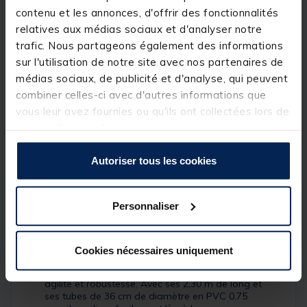
contenu et les annonces, d'offrir des fonctionnalités
relatives aux médias sociaux et d'analyser notre
trafic. Nous partageons également des informations
sur l'utilisation de notre site avec nos partenaires de
médias sociaux, de publicité et d'analyse, qui peuvent
combiner celles-ci avec d'autres informations que
Bateau Pneumatique FRAZER Furtif
vous leur avez fournies ou qu'ils ont collectées lors de
230
votre utilisation de leurs services.
Réference produit : 239520-1
Autoriser tous les cookies
Quantité: 1
Personnaliser
Description
Cookies nécessaires uniquement
Conçu pour les plans d’eau étroits et les coin‐
coins de rivière, le
FRAZER Furtif 230
allie
agilité et robustesse. Avec ses 2,30 m de long et
ses tubes de 36 cm de diamètre en PVC 0,75