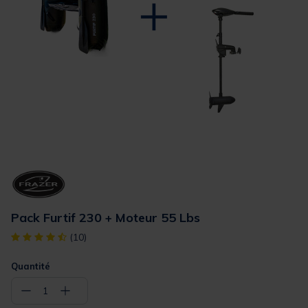
Pack Furtif 230 + Moteur 55 Lbs
[object Object] out of 5 Customer Rating
(10)
Quantité
−
+
1