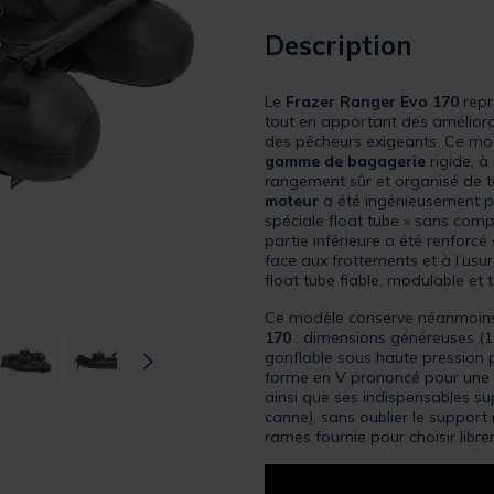
Description
Le
Frazer Ranger Evo 170
repr
tout en apportant des améliora
des pêcheurs exigeants. Ce mod
gamme de bagagerie
rigide, à
rangement sûr et organisé de t
moteur
a été ingénieusement pl
spéciale float tube » sans compr
partie inférieure a été renforcé
face aux frottements et à l’usur
float tube fiable, modulable et t
Ce modèle conserve néanmoins l
170
: dimensions généreuses (1,
gonflable sous haute pression 
forme en V prononcé pour une g
ainsi que ses indispensables s
canne), sans oublier le support
rames fournie pour choisir lib