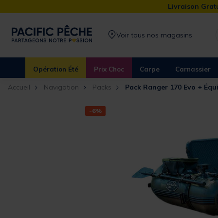
Livraison Gratu
Voir tous nos magasins
Opération Été
Prix Choc
Carpe
Carnassier
Accueil
Navigation
Packs
Pack Ranger 170 Evo + Éq
-6%