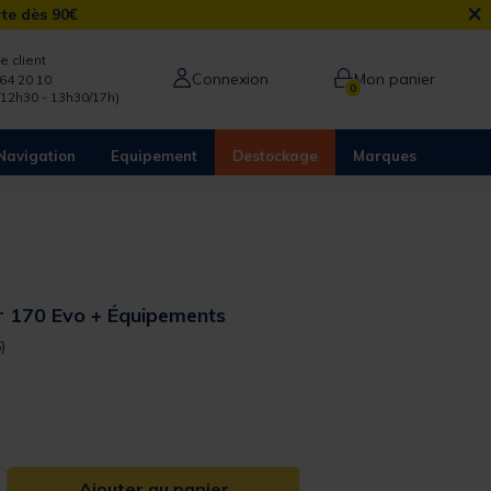
×
rte dès 90€
e client
Connexion
Mon panier
64 20 10
0
/12h30 - 13h30/17h)
Navigation
Equipement
Destockage
Marques
 170 Evo + Équipements
 out of 5 Customer Rating
)
from
Ajouter au panier