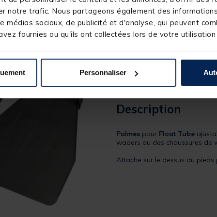
r notre trafic. Nous partageons également des informations s
e médias sociaux, de publicité et d'analyse, qui peuvent comb
Palmes frazer float tub
vez fournies ou qu'ils ont collectées lors de votre utilisation
[object Object] out of 5 Custom
(7)
Réference produit : 154450-1
quement
Personnaliser
Aut
Quantité: 1
Description
Palmes
pour
Float Tube
ajusta
waders ou des chaussures de 
Attache sur le dessus du pieds 