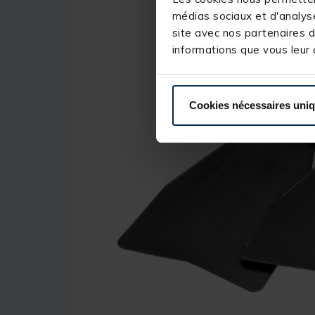
médias sociaux et d'analyse
site avec nos partenaires d
informations que vous leur a
Cookies nécessaires uni