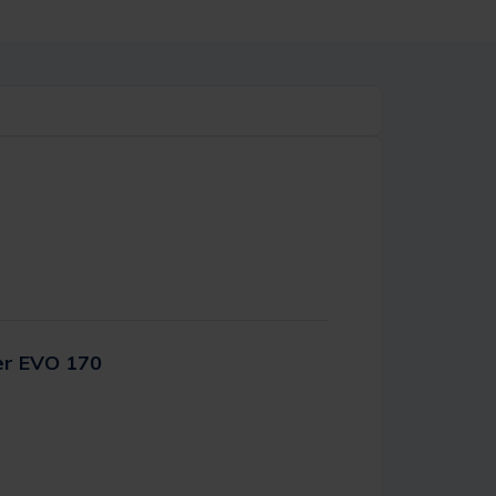
er EVO 170
er Rating