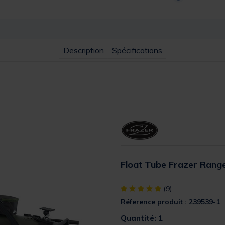
Description
Spécifications
Float Tube Frazer Rang
[object Object] out of 5 Custom
(9)
Réference produit : 239539-1
Quantité: 1