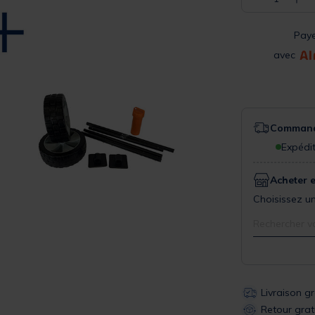
Pay
avec
Commande
Expédit
Acheter 
Choisissez un
Rechercher v
Livraison g
Retour grat