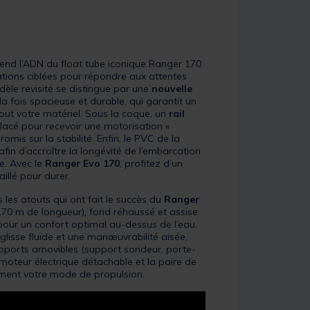
end l’ADN du float tube iconique Ranger 170
tions ciblées pour répondre aux attentes
èle revisité se distingue par une
nouvelle
 la fois spacieuse et durable, qui garantit un
out votre matériel. Sous la coque, un
rail
acé pour recevoir une motorisation «
omis sur la stabilité. Enfin, le PVC de la
 afin d’accroître la longévité de l’embarcation
e. Avec le
Ranger Evo 170
, profitez d’un
aillé pour durer.
es atouts qui ont fait le succès du
Ranger
70 m de longueur), fond réhaussé et assise
pour un confort optimal au-dessus de l’eau,
lisse fluide et une manœuvrabilité aisée,
upports amovibles (support sondeur, porte-
 moteur électrique détachable et la paire de
rement votre mode de propulsion.