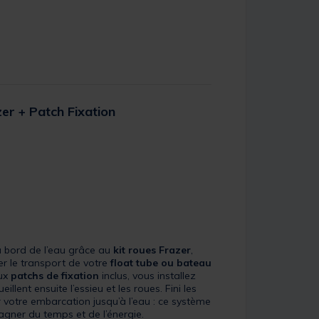
er + Patch Fixation
 bord de l’eau grâce au
kit roues Frazer
,
er le transport de votre
float tube ou bateau
aux
patchs de fixation
inclus, vous installez
illent ensuite l’essieu et les roues. Fini les
r votre embarcation jusqu’à l’eau : ce système
agner du temps et de l’énergie.