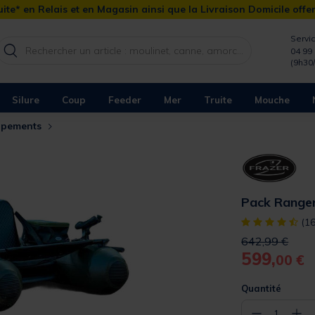
ite* en Relais et en Magasin ainsi que la Livraison Domicile offe
Servic
04 99 
(9h30
Silure
Coup
Feeder
Mer
Truite
Mouche
uipements
Pack Ranger
[object Object]
(16
Price reduced 
to
642,99 €
599,
00 €
Quantité
−
+
1