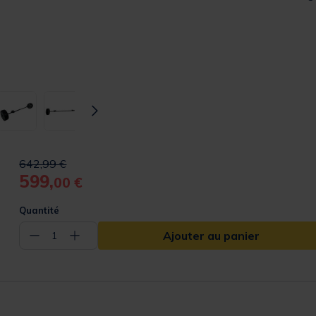
Price reduced from
to
642,99 €
599,
00 €
Quantité
Ajouter au panier
−
+
1