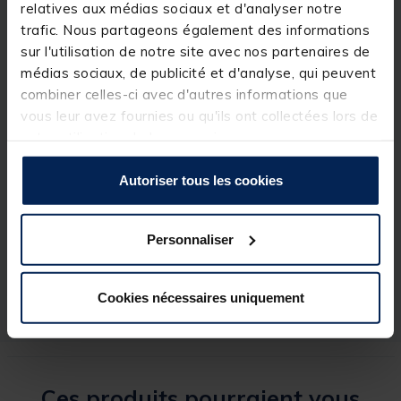
relatives aux médias sociaux et d'analyser notre
trafic. Nous partageons également des informations
sur l'utilisation de notre site avec nos partenaires de
Détails
médias sociaux, de publicité et d'analyse, qui peuvent
Pot de 270ml
combiner celles-ci avec d'autres informations que
vous leur avez fournies ou qu'ils ont collectées lors de
votre utilisation de leurs services.
Spécifications
Autoriser tous les cookies
Personnaliser
Réf.
204800-1
Marque
DYNAMITE BAITS
Cookies nécessaires uniquement
Ces produits pourraient vous