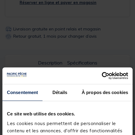
Réserver en ligne et payer en magasin
Livraison gratuite en point relais et magasin
Retour gratuit, 1 mois pour changer d’avis
Description
Spécifications
Description & détails
Consentement
Détails
À propos des cookies
Description
Le Dip Belachan Catfish Hookbait vous permettra de
donner à vos appâts et à vos sack PVA une
Ce site web utilise des cookies.
attraction supplémentaire avec ce Liquide
Les cookies nous permettent de personnaliser le
hautement concentré faisant partie de la gamme
Belachan contenant des crevettes fermentées.
contenu et les annonces, d'offrir des fonctionnalités