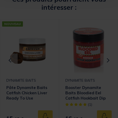
intéresser :
NOUVEAU
DYNAMITE BAITS
DYNAMITE BAITS
Pâte Dynamite Baits
Booster Dynamite
Catfish Chicken Liver
Baits Bloodied Eel
Ready To Use
Catfish Hookbait Dip
270ml
[object Object] out of 5 Cust
(1)
 au panier
Ajouter au panier
Ajouter