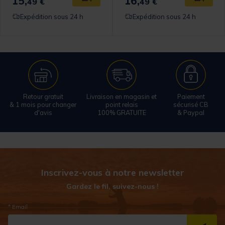
15,
16,
49 €
49 €
Expédition sous 24 h
Expédition sous 24 h
Retour gratuit
Livraison en magasin et
Paiement
& 1 mois pour changer
point relais
sécurisé CB
d'avis
100% GRATUITE
& Paypal
Inscrivez-vous à notre newsletter
Gardez le fil, suivez-nous !
* Email